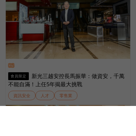
03
新光三越安控長馬振華：做資安，千萬
會員限定
不能自滿！上任5年揭最大挑戰
資訊安全
人才
零售業