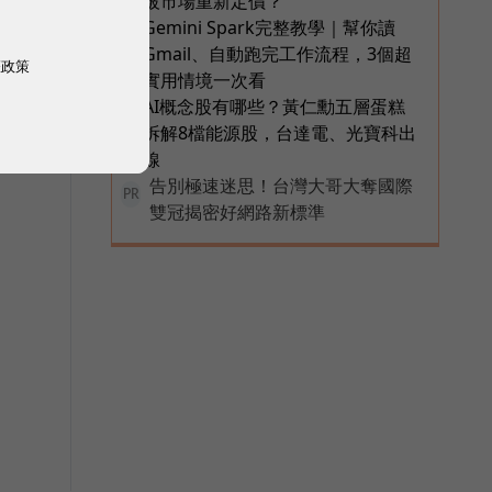
被市場重新定價？
Gemini Spark完整教學｜幫你讀
5
Gmail、自動跑完工作流程，3個超
權政策
實用情境一次看
AI概念股有哪些？黃仁勳五層蛋糕
6
拆解8檔能源股，台達電、光寶科出
線
告別極速迷思！台灣大哥大奪國際
PR
雙冠揭密好網路新標準