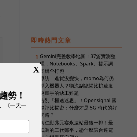
五
即時熱門文章
Gemini完整教學地圖！37篇實測整
1
理，Notebooks、Spark、提示詞
X
架構全打包
專訪｜進貨沒變快，momo為何仍
2
導入機器人？物流副總揭比拚速度
展趨勢！
更棘手的缺工難題
告別「極速迷思」！Opensignal 國
3
、《一天一
際評比揭密：什麼才是 5G 時代的好
網路？
黃仁勳兆元宴永遠站最後一排！最
4
低調的二代鄭平，憑什麼讓台達電