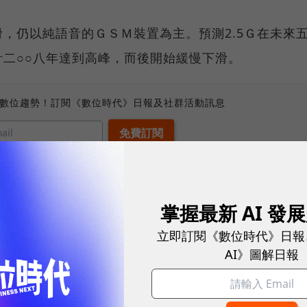
，仍以純語音的ＧＳＭ裝置為主。預測2.5Ｇ在未來
二○○八年達到高峰，而後開始緩慢下滑。
、數位趨勢！訂閱《數位時代》日報及社群活動訊息
期仍舊相當樂觀，但預期的成長幅度，在近二○一○年
掌握最新 AI 發
在整個預測期間都會穩健上升，亞太區（日本除外）和
立即訂閱《數位時代》日報
AI》圖解日報
為一○．二％和一○．八％。出貨至西歐和美國的總量
貨到日本的總量則保持相對穩定。