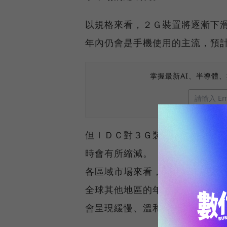
以規格來看，２Ｇ裝置將逐漸下滑
年內仍會是手機使用的主流，預計
掌握最新AI、半導體
但ＩＤＣ對３Ｇ裝置的出貨成長預
時會有所縮減。
各區域市場來看，各地區出貨量
全球其他地區的年複合成長率分別
會呈現緩慢、溫和的成長，而出