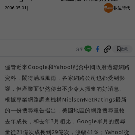
2006.05.01
|
數位時代
分享
收藏
儘管近來Google和Yahoo!配合中國政府過濾網路
資料，鬧得滿城風雨，各家網路公司也都受到影
響，但產業面仍然傳出不少令人振奮的好消息。
根據專業網路調查機構Nielsen∕NetRatings最新
的一份搜尋報告指出，美國地區的網路搜尋量較
去年成長，和去年3月相比，Google單月的搜尋
量從21億次成長到29億次，漲幅41％；Yahoo!從