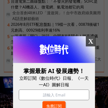
台達電第二曲線盤點：「不發火的發電機」SOFC是
3
什麼？AI機器人、微電網、氫電池都它的局
全台首創48米LED「漫遊洞」！台中市政府綠美圖用
PR
AI語意解鎖藝術
2026年8月ETF配息盤點｜19檔一次看，00878衝破1
4
元創高、00929殖利率逾16%
一張遺照「開口」說話，中間有8道關卡！翊嘉禮儀
5
X
怎麼做出AI告別式，讓逝者最後道別？
連黃仁勳都叫年輕人當水電工！程世嘉：智慧通膨重
6
新定義「有價值的人」到底什麼樣子？
核保快六成、理賠判讀再加速！富邦人壽如何用三大
PR
AI助理重塑保險服務？
掌握最新 AI 發展趨勢！
立即訂閱《數位時代》日報、《一天
一AI》圖解日報