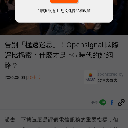
訂閱即同意
巨思文化隱私權政策
告別「極速迷思」！Opensignal 國際
評比揭密：什麼才是 5G 時代的好網
路？
sponsored by
2026.08.03
|
3C生活
台灣大哥大
分享
過去，下載速度是評價電信服務的重要指標，但