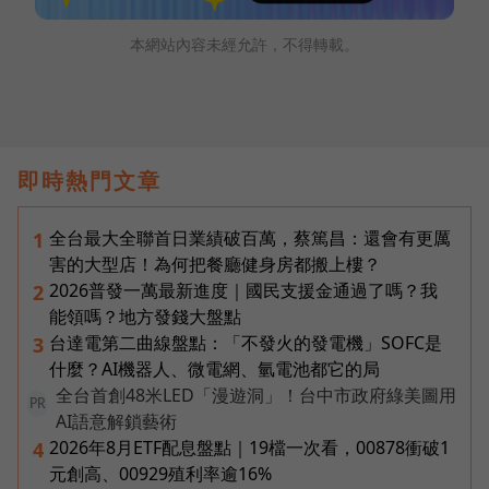
本網站內容未經允許，不得轉載。
即時熱門文章
全台最大全聯首日業績破百萬，蔡篤昌：還會有更厲
1
害的大型店！為何把餐廳健身房都搬上樓？
2026普發一萬最新進度｜國民支援金通過了嗎？我
2
能領嗎？地方發錢大盤點
台達電第二曲線盤點：「不發火的發電機」SOFC是
3
什麼？AI機器人、微電網、氫電池都它的局
全台首創48米LED「漫遊洞」！台中市政府綠美圖用
PR
AI語意解鎖藝術
2026年8月ETF配息盤點｜19檔一次看，00878衝破1
4
元創高、00929殖利率逾16%