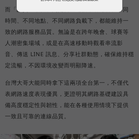
而「品質一致性」則是衡量電信業者可否在不同
時間、不同地點、不同網路負載下，都能維持一
致的網路服務品質。無論是在跨年晚會、球賽等
人潮密集場域，或是在高速移動時觀看串流影
音、傳送 LINE 訊息、分享社群動態，確保維持穩
定流暢，不因環境改變而明顯降速。
台灣大哥大能同時拿下這兩項全台第一，不僅代
表網路速度表現優異，更證明其網路基礎建設具
備高度穩定性與韌性，能在各種使用情境下提供
一致且可靠的連線品質。