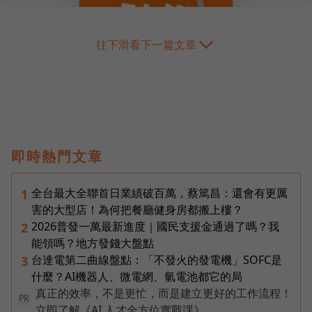
往下滑看下一篇文章
即時熱門文章
全台最大全聯首日業績破百萬，蔡篤昌：還會有更厲
1
害的大型店！為何把餐廳健身房都搬上樓？
2026普發一萬最新進度｜國民支援金通過了嗎？我
2
能領嗎？地方發錢大盤點
台達電第二曲線盤點：「不發火的發電機」SOFC是
3
什麼？AI機器人、微電網、氫電池都它的局
真正的效率，不是更忙，而是建立更好的工作流程！
PR
立即了解《AI 人才全方位實戰課》