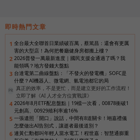
即時熱門文章
全台最大全聯首日業績破百萬，蔡篤昌：還會有更厲
1
害的大型店！為何把餐廳健身房都搬上樓？
2026普發一萬最新進度｜國民支援金通過了嗎？我
2
能領嗎？地方發錢大盤點
台達電第二曲線盤點：「不發火的發電機」SOFC是
3
什麼？AI機器人、微電網、氫電池都它的局
真正的效率，不是更忙，而是建立更好的工作流程！
PR
立即了解《AI 人才全方位實戰課》
2026年8月ETF配息盤點｜19檔一次看，00878衝破1
4
元創高、00929殖利率逾16%
一張遺照「開口」說話，中間有8道關卡！翊嘉禮儀
5
怎麼做出AI告別式，讓逝者最後道別？
連黃仁勳都叫年輕人當水電工！程世嘉：智慧通膨重
6