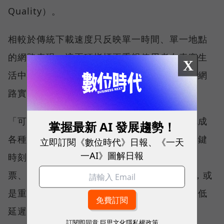
Quality）。
相較於傳統下載速度只反映單一時間、單一地點
的網路表現，這兩項指標更重視使用者在真實生
X
活中的整體體驗，因此也是最能反映電信業者網
路實力、最難取得的獎項。
「可靠性體驗」衡量的是使用者是否能順利完成
掌握最新 AI 發展趨勢！
各種數位應用，因此，考驗的是網路服務在關鍵
立即訂閱《數位時代》日報、《一天
一AI》圖解日報
時刻不中斷的能力。例如，搶購熱門演唱會門
票、秒殺限量商品、超商結帳掃描 QR Code，或
是重要的線上會議，都需要網路能即時回應、低
延遲且持續運作。
訂閱即同意
巨思文化隱私權政策