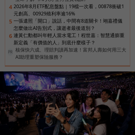
2026年8月ETF配息盤點｜19檔一次看，00878衝破1
4
元創高、00929殖利率逾16%
一張遺照「開口」說話，中間有8道關卡！翊嘉禮儀
5
怎麼做出AI告別式，讓逝者最後道別？
連黃仁勳都叫年輕人當水電工！程世嘉：智慧通膨重
6
新定義「有價值的人」到底什麼樣子？
核保快六成、理賠判讀再加速！富邦人壽如何用三大
PR
AI助理重塑保險服務？