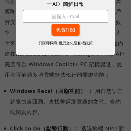
這意味著大量運算能透過筆電本身就能執行，大
一AI》圖解日報
幅降低對雲端的依賴，確保企業敏感資料與客戶
資安不外洩，同時兼顧資料處理的速度與能源效
率。對於每天需要處理大量文件與郵件的商務人
士來說，AI 不再只是網頁上的聊天工具，而是內
訂閱即同意
巨思文化隱私權政策
建在系統底層的數位助手。Prestige 14 Flip AI+
完美符合 Windows Copilot+ PC 架構認證，使
用者可解鎖多項雲端無法執行的關鍵功能：
Windows Recal（回顧功能） ：
用自然語言
就能快速回溯、查找曾經瀏覽過的文件、合約
或網頁內容。
Click to Do（點擊行動）：
透過地端 NPU 對