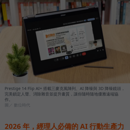
Prestige 14 Flip AI+ 搭載三麥克風陣列、AI 降噪與 3D 降噪鏡頭，
完美鎖定人聲、消除雜音並提升畫質，讓你隨時隨地優雅遠端協
作。
圖／ 數位時代
2026 年，經理人必備的 AI 行動生產力