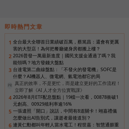
即時熱門文章
全台最大全聯首日業績破百萬，蔡篤昌：還會有更厲
1
害的大型店！為何把餐廳健身房都搬上樓？
2026普發一萬最新進度｜國民支援金通過了嗎？我
2
能領嗎？地方發錢大盤點
台達電第二曲線盤點：「不發火的發電機」SOFC是
3
什麼？AI機器人、微電網、氫電池都它的局
真正的效率，不是更忙，而是建立更好的工作流程！
PR
立即了解《AI 人才全方位實戰課》
2026年8月ETF配息盤點｜19檔一次看，00878衝破1
4
元創高、00929殖利率逾16%
一張遺照「開口」說話，中間有8道關卡！翊嘉禮儀
5
怎麼做出AI告別式，讓逝者最後道別？
連黃仁勳都叫年輕人當水電工！程世嘉：智慧通膨重
6