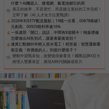
什麼？AI機器人、微電網、氫電池都它的局
真正的效率，不是更忙，而是建立更好的工作流程！
PR
立即了解《AI 人才全方位實戰課》
2026年8月ETF配息盤點｜19檔一次看，00878衝破1
4
元創高、00929殖利率逾16%
一張遺照「開口」說話，中間有8道關卡！翊嘉禮儀
5
怎麼做出AI告別式，讓逝者最後道別？
連黃仁勳都叫年輕人當水電工！程世嘉：智慧通膨重
6
新定義「有價值的人」到底什麼樣子？
變動中迎戰未知，改變值得被看見！國際品牌X百大
PR
經理人雙重肯定，展現AI時代關鍵成長力