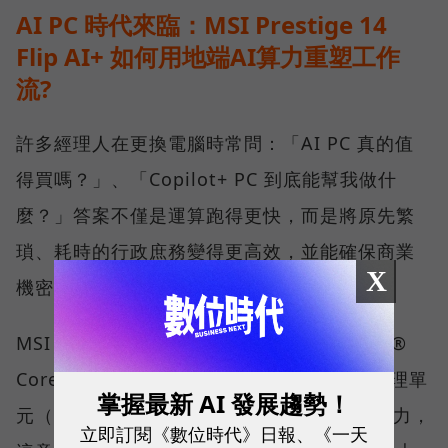
AI PC 時代來臨：MSI Prestige 14
Flip AI+ 如何用地端AI算力重塑工作
流?
許多經理人在更換電腦時常問：「AI PC 真的值
得買嗎？」、「Copilot+ PC 到底能幫我做什
麼？」答案不僅是運算跑得更快，而是將原先繁
瑣、耗時的行政庶務變得更高效，並能確保商業
X
機密不外洩。
MSI Prestige 14 Flip AI+ 搭載最新的 Intel®
Core™ Ultra X7 處理器，擁有強大的神經處理單
掌握最新 AI 發展趨勢！
元（NPU），能提供優異的本地端 AI 運算能力，
立即訂閱《數位時代》日報、《一天