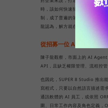
對企業來說，打造一隻 AI Age
時，該如何快速招募、有效管理，
制，成了普遍的落地痛點。對此，SU
龍認為，解方就在於一套兼顧開
從招募一位 AI 員工，到管
陳子龍觀察，市面上的 AI Ag
API，且缺乏權限管理、流程控
也因此，SUPER 8 Studio 
寫程式，只要以自然語言描述需求
通訊軟體的 AI 員工，或依照 O
圍、日常工作內容及角色定義，O