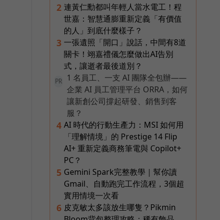
連黃仁勳都叫年輕人當水電工！程
2
世嘉：智慧通膨重新定義「有價值
的人」到底什麼樣子？
一張遺照「開口」說話，中間有8道
3
關卡！翊嘉禮儀怎麼做出AI告別
式，讓逝者最後道別？
1 名員工、一支 AI 團隊全包辦——
PR
企業 AI 員工管理平台 ORRA，如何
讓新創公司撐起研發、銷售到客
服？
AI 時代的行動生產力：MSI 如何用
4
「理解情境」的 Prestige 14 Flip
AI+ 重新定義商務筆電與 Copilot+
PC？
Gemini Spark完整教學｜幫你讀
5
Gmail、自動跑完工作流程，3個超
實用情境一次看
皮克敏太多該放生哪隻？Pikmin
6
Bloom背包整理攻略：稀有飾品、