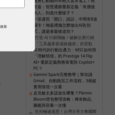
連黃仁勳都叫年輕人當水電工！程
2
世嘉：智慧通膨重新定義「有價值
的人」到底什麼樣子？
一張遺照「開口」說話，中間有8道
3
關卡！翊嘉禮儀怎麼做出AI告別
權政策
式，讓逝者最後道別？
打造 AI 行銷飛輪！破解企業行銷
PR
「工具越多卻成效越差」的盲點
AI 時代的行動生產力：MSI 如何用
4
「理解情境」的 Prestige 14 Flip
AI+ 重新定義商務筆電與 Copilot+
PC？
Gemini Spark完整教學｜幫你讀
5
Gmail、自動跑完工作流程，3個超
撰
實用情境一次看
皮克敏太多該放生哪隻？Pikmin
6
Bloom背包整理攻略：稀有飾品、
圖鑑與容量一次懂
告別極速迷思！台灣大哥大奪國際
PR