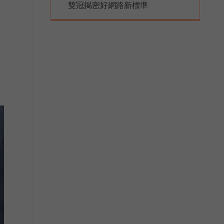
雙冠揭密好網路新標準
運