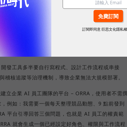
nt 並不難，但當企業需求的是數十、甚至數百隻 Agent
並確保每位 AI 員工都遵循企業的權限規範與治理機
PER 8 Studio 雲發互動科技創辦人暨執行長陳子
訂閱即同意
巨思文化隱私
發效率與治理能力的平台。
理一支 AI 團隊
ent 開發工具多半要自行寫程式、設計工作流程或串接
管與稽核追蹤等治理機制，導致企業無法大規模部署。
推出能建立企業 AI 員工團隊的平台 – ORRA，使用者不需
，例如：我需要一個每天整理競品動態、9 點前發到
RRA 平台引導回答三個問題，也就是 AI 員工的權責範
RRA 就會生成一個已經設定好角色、權限與工作流程