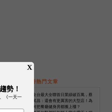
X
即時熱門文章
展趨勢！
全台最大全聯首日業績破百萬，蔡
1
、《一天一
篤昌：還會有更厲害的大型店！為
何把餐廳健身房都搬上樓？