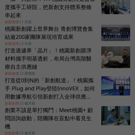
度攜手工研院，把新創支持體系整條
串起來
創新創業
|
1 天前
桃園新創躍上世界舞台 青創博覽會集
結逾200家團隊展現培育成果
創新創業
|
3 天前
打造過濾界「晶片」！桃園新創膜淨
材料攜手明基透析，布局台灣高階醫
療自主供應鏈
創新創業
|
3 星期前
打造從0到N的「新創航道」！桃園攜
手 Plug and Play登陸InnoVEX，如何
用數據導航引領新創打入全球供應
創新創業
|
2 個月前
鏈？
創業不該是單打獨鬥：Meet桃園+ 顧
問諮詢啟動，陪團隊在盲點中看見生
機
創新創業
|
2 個月前