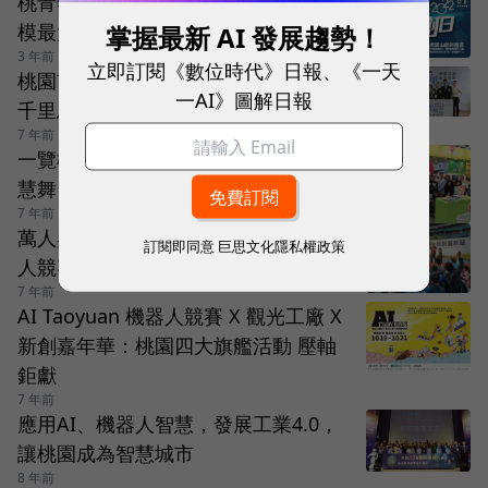
桃青年局八週年青年博覽會 桃竹苗規
掌握最新 AI 發展趨勢！
模最大新創日活動打頭陣
3 年前
立即訂閱《數位時代》日報、《一天
桃園市產官學扮伯樂 挖掘新創青年
一AI》圖解日報
千里馬
7 年前
一覽桃園創新創業成果，展望青年智
慧舞台
7 年前
萬人參加！桃園新創嘉年華x最大機器
訂閱即同意
巨思文化隱私權政策
人競賽
7 年前
AI Taoyuan 機器人競賽 X 觀光工廠 X
新創嘉年華：桃園四大旗艦活動 壓軸
鉅獻
7 年前
應用AI、機器人智慧，發展工業4.0，
讓桃園成為智慧城市
8 年前