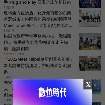
手 Plug and Play 展現全球創新技術
8 個月前
建構全方位後盾、化身最前瞻的創業
首選城市！桃園青年局攜18組團隊登
Meet Taipei舞台，助新創從在地走向
8 個月前
國際
桃園市政府青年事務局力推「職場體
驗」 攜手新創公司帶領青年走入職
場、認識創業
創新創業
|
2 年前
「2022Meet Taipei創新創業嘉年華」
新創能量持續湧現，帶動桃園新創慶
典
3 年前
先安居後樂業！從孵化、育成到壯
X
大，桃園市青年局打造「接力式」青
創生態圈
3 年前