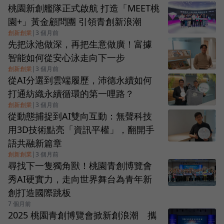
桃園新創艦隊正式啟航 打造「MEET桃
園+」黃金顧問團 引領青創新浪潮
創新創業
|
3 個月前
先把泳池做深，再把生意做廣！富據
智能如何從安心泳走向下一步
創新創業
|
3 個月前
從AI分選到雲端履歷，沛德永續如何
打通紡織永續循環的第一哩路？
創新創業
|
3 個月前
從動態捕捉到AI雙向互動：無聲科技
用3D技術點亮「資訊平權」，翻開手
語共融新篇章
創新創業
|
3 個月前
尋找下一隻獨角獸！桃園青創博覽會
秀AI硬實力，走向世界舞台為青年新
創打造國際跳板
7 個月前
2025 桃園青創博覽會掀新創浪潮 攜