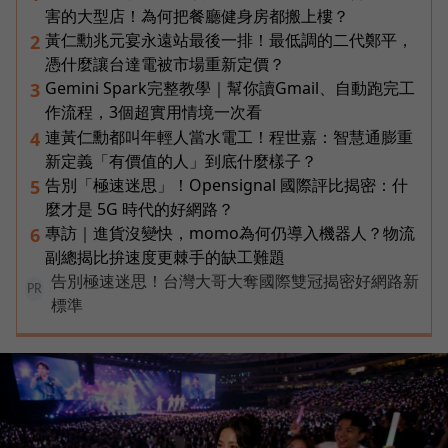
害的大型店！為何把餐廳健身房都搬上樓？
黃仁勳兆元宴永遠站最後一排！最低調的二代鄭平，
2
憑什麼讓台達電被市場重新定價？
Gemini Spark完整教學｜幫你讀Gmail、自動跑完工
3
作流程，3個超實用情境一次看
連黃仁勳都叫年輕人當水電工！程世嘉：智慧通膨重
4
新定義「有價值的人」到底什麼樣子？
告別「極速迷思」！Opensignal 國際評比揭密：什
5
麼才是 5G 時代的好網路？
專訪｜進貨沒變快，momo為何仍導入機器人？物流
6
副總揭比拚速度更棘手的缺工難題
告別極速迷思！台灣大哥大奪國際雙冠揭密好網路新
PR
標準