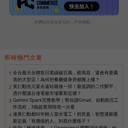
本網站內容未經允許，不得轉載。
即時熱門文章
全台最大全聯首日業績破百萬，蔡篤昌：還會有更厲
1
害的大型店！為何把餐廳健身房都搬上樓？
黃仁勳兆元宴永遠站最後一排！最低調的二代鄭平，
2
憑什麼讓台達電被市場重新定價？
Gemini Spark完整教學｜幫你讀Gmail、自動跑完工
3
作流程，3個超實用情境一次看
連黃仁勳都叫年輕人當水電工！程世嘉：智慧通膨重
4
新定義「有價值的人」到底什麼樣子？
告別「極速迷思」！Opensignal 國際評比揭密：什