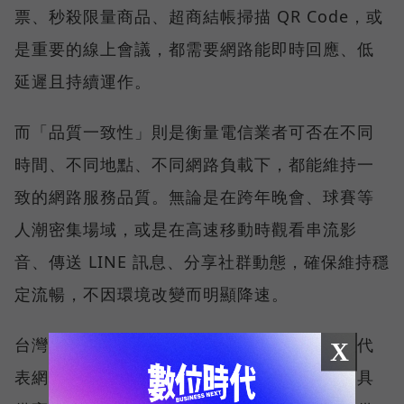
票、秒殺限量商品、超商結帳掃描 QR Code，或
是重要的線上會議，都需要網路能即時回應、低
延遲且持續運作。
而「品質一致性」則是衡量電信業者可否在不同
時間、不同地點、不同網路負載下，都能維持一
致的網路服務品質。無論是在跨年晚會、球賽等
人潮密集場域，或是在高速移動時觀看串流影
音、傳送 LINE 訊息、分享社群動態，確保維持穩
定流暢，不因環境改變而明顯降速。
台灣大哥大能同時拿下這兩項全台第一，不僅代
X
表網路速度表現優異，更證明其網路基礎建設具