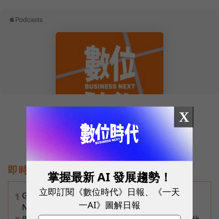
X
即時熱門文章
掌握最新 AI 發展趨勢！
立即訂閱《數位時代》日報、《一天
Gemini完整教學地圖！37篇實測整理，
1
一AI》圖解日報
Notebooks、Spark、提示詞架構全打包