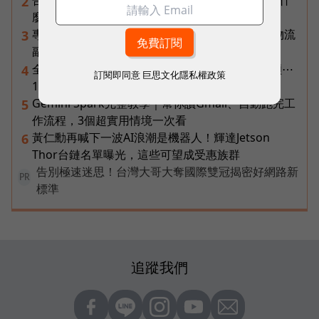
告別「極速迷思」！Opensignal 國際評比揭密：什
2
麼才是 5G 時代的好網路？
專訪｜進貨沒變快，momo為何仍導入機器人？物流
3
副總揭比拚速度更棘手的缺工難題
全球AI伺服器幾乎都靠台廠做！鴻海、廣達、緯穎⋯
4
訂閱即同意
巨思文化隱私權政策
19檔AI基建概念股全拆解
Gemini Spark完整教學｜幫你讀Gmail、自動跑完工
5
作流程，3個超實用情境一次看
黃仁勳再喊下一波AI浪潮是機器人！輝達Jetson
6
Thor台鏈名單曝光，這些可望成受惠族群
告別極速迷思！台灣大哥大奪國際雙冠揭密好網路新
PR
標準
追蹤我們