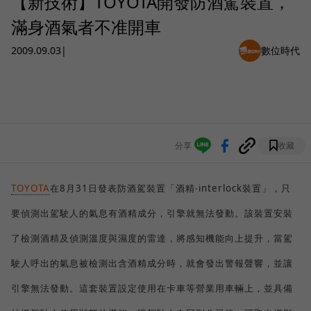
【新技術】TOYOTA開發防酒駕裝置，
滿身酒氣者不准開車
2009.09.03
|
數位時代
分享
收藏
TOYOTA
在
8
月
31
日
發表防酒駕裝置「酒精
‧
interlock
裝置」，只
要偵測出駕駛人的氣息有酒精成分，引擎就無法發動。該裝置安裝
了檢測酒精及偵測溫度與濕度的雷達，將感知機能向上提升，當駕
駛人呼出的氣息被檢測出含酒精成分時，就會發出警報聲響，並讓
引擎無法發動。這套裝置設定使用在卡車等營業用車輛上，並具備