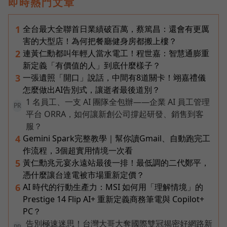
即時熱門文章
全台最大全聯首日業績破百萬，蔡篤昌：還會有更厲
1
害的大型店！為何把餐廳健身房都搬上樓？
連黃仁勳都叫年輕人當水電工！程世嘉：智慧通膨重
2
新定義「有價值的人」到底什麼樣子？
一張遺照「開口」說話，中間有8道關卡！翊嘉禮儀
3
怎麼做出AI告別式，讓逝者最後道別？
1 名員工、一支 AI 團隊全包辦——企業 AI 員工管理
PR
平台 ORRA，如何讓新創公司撐起研發、銷售到客
服？
Gemini Spark完整教學｜幫你讀Gmail、自動跑完工
4
作流程，3個超實用情境一次看
黃仁勳兆元宴永遠站最後一排！最低調的二代鄭平，
5
憑什麼讓台達電被市場重新定價？
AI 時代的行動生產力：MSI 如何用「理解情境」的
6
Prestige 14 Flip AI+ 重新定義商務筆電與 Copilot+
PC？
告別極速迷思！台灣大哥大奪國際雙冠揭密好網路新