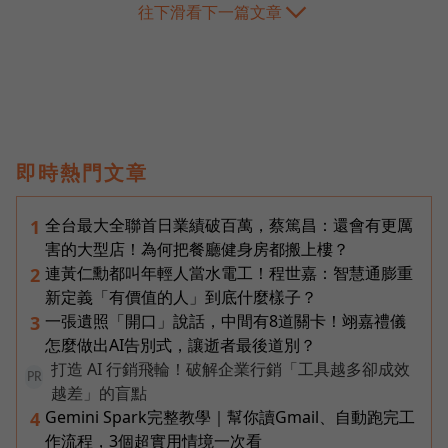
往下滑看下一篇文章
即時熱門文章
全台最大全聯首日業績破百萬，蔡篤昌：還會有更厲
1
害的大型店！為何把餐廳健身房都搬上樓？
連黃仁勳都叫年輕人當水電工！程世嘉：智慧通膨重
2
新定義「有價值的人」到底什麼樣子？
一張遺照「開口」說話，中間有8道關卡！翊嘉禮儀
3
怎麼做出AI告別式，讓逝者最後道別？
打造 AI 行銷飛輪！破解企業行銷「工具越多卻成效
PR
越差」的盲點
Gemini Spark完整教學｜幫你讀Gmail、自動跑完工
4
作流程，3個超實用情境一次看