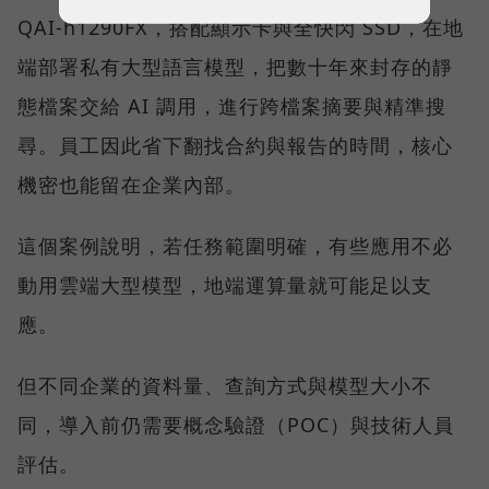
QAI-h1290FX，搭配顯示卡與全快閃 SSD，在地
端部署私有大型語言模型，把數十年來封存的靜
態檔案交給 AI 調用，進行跨檔案摘要與精準搜
尋。員工因此省下翻找合約與報告的時間，核心
機密也能留在企業內部。
這個案例說明，若任務範圍明確，有些應用不必
動用雲端大型模型，地端運算量就可能足以支
應。
但不同企業的資料量、查詢方式與模型大小不
同，導入前仍需要概念驗證（POC）與技術人員
評估。