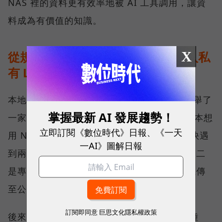
NAS 裡的資料更有效率地被 AI 工具調用，讓資
料成為有價值的知識。
X
從規格走到現場：能源公司如何導入私
有 LLM？
本地 AI 實際落地部署會是什麼模樣？劉文義舉了
掌握最新 AI 發展趨勢！
一家約 50 多人的能源公司為例。這家公司原本想
立即訂閱《數位時代》日報、《一天
用 NAS 搭配雲端 AI 建置內部資料庫，但很快遇
一AI》圖解日報
到兩個瓶頸：一是員工查詢時明顯出現卡頓；二
是專利、技術與合約都高度敏感，高層不願上傳
至公有雲，擔心機密資料會有外洩的疑慮。
訂閱即同意
巨思文化隱私權政策
後來，該公司導入 QNAP AI NAS 的旗艦機種