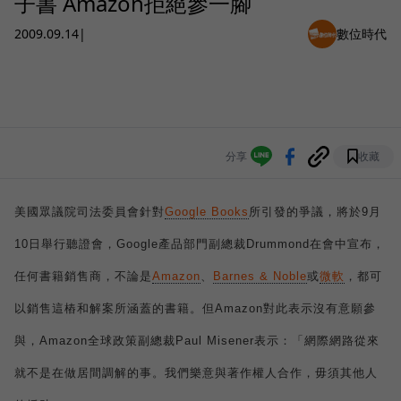
子書 Amazon拒絕參一腳
2009.09.14
|
數位時代
分享
收藏
美國眾議院司法委員會針對
Google Books
所引發的爭議，將於
9
月
10
日舉行聽證會，
Google
產品部門副總裁
Drummond
在會中宣布，
任何書籍銷售商，不論是
Amazon
、
Barnes & Noble
或
微軟
，都可
以銷售這樁和解案所涵蓋的書籍。但
Amazon
對此表示沒有意願參
與，
Amazon
全球政策副總裁
Paul Misener
表示：「網際網路從來
就不是在做居間調解的事。我們樂意與著作權人合作，毋須其他人