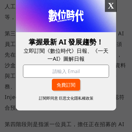
X
人工核准、產出結果是草稿還是可以直接上線
等，避免因權限設定不清而超出職責範圍。
第三階段是進入沙盒（Sandbox）環境測試，AI
掌握最新 AI 發展趨勢！
員工開發完成後，不能直接進入正式環境，必須
立即訂閱《數位時代》日報、《一天
先在可控的測試環境裡驗證能力。陳子龍形容，
一AI》圖解日報
沙盒就像 AI 員工的專屬訓練室，在接觸真實資料
與工作流程前，企業可以先觀察它如何完成任
務、沒有 AI 幻覺、提示詞注入（Prompt
Injection）等風險，再加以調整與修正，確認符
訂閱即同意
巨思文化隱私權政策
合預期後，再讓它進入正式環境。
第四階段則是指派一位員工，擔任正在招募的 AI