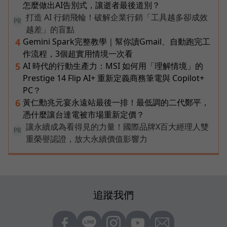
怎麼做出AI告別式，讓逝者最後道別？
打造 AI 行銷飛輪！破解企業行銷「工具越多卻成效
PR
越差」的盲點
Gemini Spark完整教學｜幫你讀Gmail、自動跑完工
4
作流程，3個超實用情境一次看
AI 時代的行動生產力：MSI 如何用「理解情境」的
5
Prestige 14 Flip AI+ 重新定義商務筆電與 Copilot+
PC？
黃仁勳兆元宴永遠站最後一排！最低調的二代鄭平，
6
憑什麼讓台達電被市場重新定價？
讓永續成為看得見的力量！國際品牌X百大經理人雙
PR
重榮譽認證，放大永續價值影響力
追蹤我們