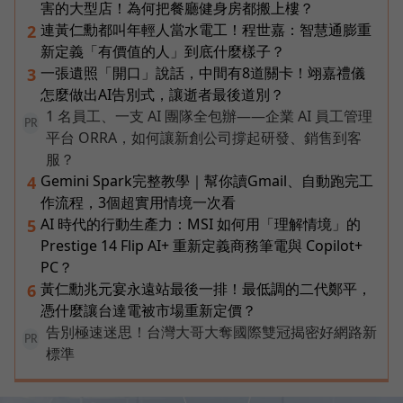
害的大型店！為何把餐廳健身房都搬上樓？
連黃仁勳都叫年輕人當水電工！程世嘉：智慧通膨重
2
新定義「有價值的人」到底什麼樣子？
一張遺照「開口」說話，中間有8道關卡！翊嘉禮儀
3
怎麼做出AI告別式，讓逝者最後道別？
1 名員工、一支 AI 團隊全包辦——企業 AI 員工管理
PR
平台 ORRA，如何讓新創公司撐起研發、銷售到客
服？
Gemini Spark完整教學｜幫你讀Gmail、自動跑完工
4
作流程，3個超實用情境一次看
AI 時代的行動生產力：MSI 如何用「理解情境」的
5
Prestige 14 Flip AI+ 重新定義商務筆電與 Copilot+
PC？
黃仁勳兆元宴永遠站最後一排！最低調的二代鄭平，
6
憑什麼讓台達電被市場重新定價？
告別極速迷思！台灣大哥大奪國際雙冠揭密好網路新
PR
標準