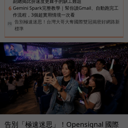
副總揭比拚速度更棘手的缺工難題
Gemini Spark完整教學｜幫你讀Gmail、自動跑完工
6
作流程，3個超實用情境一次看
告別極速迷思！台灣大哥大奪國際雙冠揭密好網路新
PR
標準
告別「極速迷思」！Opensignal 國際