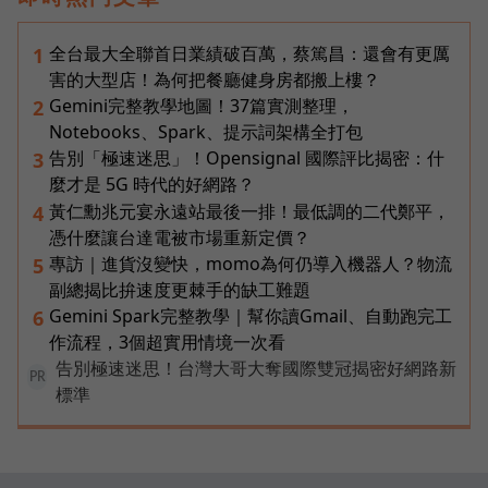
全台最大全聯首日業績破百萬，蔡篤昌：還會有更厲
1
害的大型店！為何把餐廳健身房都搬上樓？
Gemini完整教學地圖！37篇實測整理，
2
Notebooks、Spark、提示詞架構全打包
告別「極速迷思」！Opensignal 國際評比揭密：什
3
麼才是 5G 時代的好網路？
黃仁勳兆元宴永遠站最後一排！最低調的二代鄭平，
4
憑什麼讓台達電被市場重新定價？
專訪｜進貨沒變快，momo為何仍導入機器人？物流
5
副總揭比拚速度更棘手的缺工難題
Gemini Spark完整教學｜幫你讀Gmail、自動跑完工
6
作流程，3個超實用情境一次看
告別極速迷思！台灣大哥大奪國際雙冠揭密好網路新
PR
標準