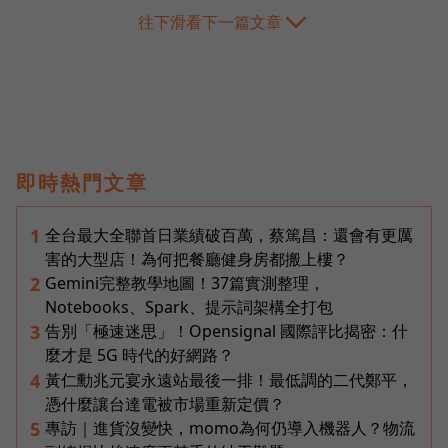
往下滑看下一篇文章
即時熱門文章
全台最大全聯首日業績破百萬，蔡篤昌：還會有更厲
1
害的大型店！為何把餐廳健身房都搬上樓？
Gemini完整教學地圖！37篇實測整理，
2
Notebooks、Spark、提示詞架構全打包
告別「極速迷思」！Opensignal 國際評比揭密：什
3
麼才是 5G 時代的好網路？
黃仁勳兆元宴永遠站最後一排！最低調的二代鄭平，
4
憑什麼讓台達電被市場重新定價？
專訪｜進貨沒變快，momo為何仍導入機器人？物流
5