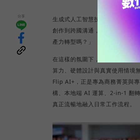
分享
生成式人工智慧技術正以驚人速
創作到跨國溝通，每位知識工作者
產力轉型嗎？」
在這樣的氛圍下，市場對 AI P
算力、硬體設計與真實使用情境無縫整
Flip AI+，正是專為商務菁英與專
構、本地端 AI 運算、2-in-1
真正流暢地融入日常工作流程。