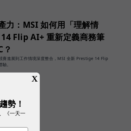
生產力：MSI 如何用「理解情
 14 Flip AI+ 重新定義商務筆
PC？
進展到工作情境深度整合，MSI 全新 Prestige 14 Flip
體驗。
X
展趨勢！
、《一天一