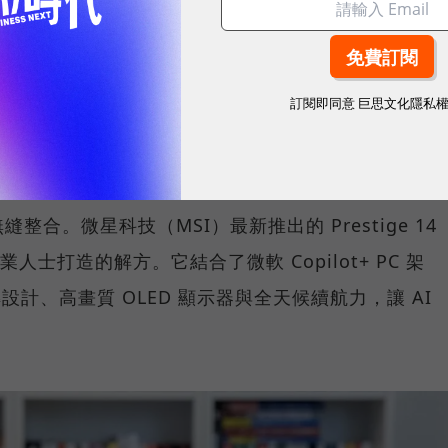
度滲透職場，從會議記錄、文件撰寫、資料搜尋、內容
都開始思考：「我懂得善用 AI 嗎？我的硬體跟得上
訂閱即同意
巨思文化隱私
C 的期待，已從單純搭載最新處理器，擴展到如何將 AI
合。微星科技（MSI）最新推出的 Prestige 14
業人士打造的解方。它結合了微軟 Copilot+ PC 架
 翻轉設計、高畫質 OLED 顯示器與全天候續航力，讓 AI