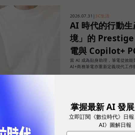
2026.07.31
|
3C生活
AI 時代的行動
境」的 Prestige
電與 Copilot+ 
當 AI 成為貼身助理，筆電從效能競賽
AI+商務筆電亦重新定義現代工作
sponsored by
掌握最新 AI 發
微星科技
立即訂閱《數位時代》日報
AI》圖解日報