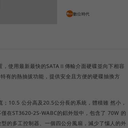
數位時代
儲存裝置，使用最新最快的SATAⅡ傳輸介面硬碟並向下相容
硬碟特有的熱抽拔功能，提供安全且方便的硬碟抽換方
2公分寬；10.5 公分高及20.5公分長的系統，體積雖 然小，
ST3620-2S-WABC的鋁外殼中，包含了 70W 的
微型的多工控制器、一個四公分風扇，減少了惱人的外