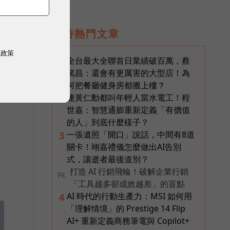
即時熱門文章
生
權政策
全台最大全聯首日業績破百萬，蔡
1
篤昌：還會有更厲害的大型店！為
何把餐廳健身房都搬上樓？
連黃仁勳都叫年輕人當水電工！程
2
世嘉：智慧通膨重新定義「有價值
的人」到底什麼樣子？
一張遺照「開口」說話，中間有8道
3
關卡！翊嘉禮儀怎麼做出AI告別
式，讓逝者最後道別？
打造 AI 行銷飛輪！破解企業行銷
PR
「工具越多卻成效越差」的盲點
AI 時代的行動生產力：MSI 如何用
4
「理解情境」的 Prestige 14 Flip
AI+ 重新定義商務筆電與 Copilot+