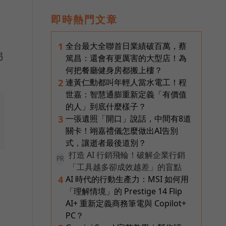
即時熱門文章
全台最大全聯首日業績破百萬，蔡
1
另
篤昌：還會有更厲害的大型店！為
何把餐廳健身房都搬上樓？
連黃仁勳都叫年輕人當水電工！程
2
世嘉：智慧通膨重新定義「有價值
的人」到底什麼樣子？
一張遺照「開口」說話，中間有8道
3
關卡！翊嘉禮儀怎麼做出AI告別
式，讓逝者最後道別？
打造 AI 行銷飛輪！破解企業行銷
PR
「工具越多卻成效越差」的盲點
AI 時代的行動生產力：MSI 如何用
4
「理解情境」的 Prestige 14 Flip
AI+ 重新定義商務筆電與 Copilot+
PC？