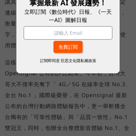
掌握最新 AI 發展趨勢！
讓其在人潮聚集、高速移動或室內空間維持穩定
立即訂閱《數位時代》日報、《一天
連線，即無法轉換成好的使用體驗，也因如此，
一AI》圖解日報
衡量「好網路」的標準，也逐漸從追求測速數
字，轉向任何時間、任何地點都能穩定連線的使
用體驗。
訂閱即同意
巨思文化隱私權政策
這樣的轉變，也反映在國際權威網路分析機構
Opensignal 公布的評比結果。今年初，台灣大
哥大不僅率先奪下「 4G／5G 在線率全球 No.3、
全台 No.1 」國際級榮譽，在 Opensignal 最新
公布的台灣行動網路體驗報告中，更一舉斬獲全
台獨有的「可靠性體驗」與「品質一致性」No.1
雙冠王，同時，包辦全台整體影音體驗 No.1、全