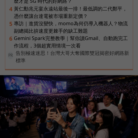
麼才是 5G 時代的好網路？
黃仁勳兆元宴永遠站最後一排！最低調的二代鄭平，
4
憑什麼讓台達電被市場重新定價？
專訪｜進貨沒變快，momo為何仍導入機器人？物流
5
副總揭比拚速度更棘手的缺工難題
Gemini Spark完整教學｜幫你讀Gmail、自動跑完工
6
作流程，3個超實用情境一次看
告別極速迷思！台灣大哥大奪國際雙冠揭密好網路新
PR
標準