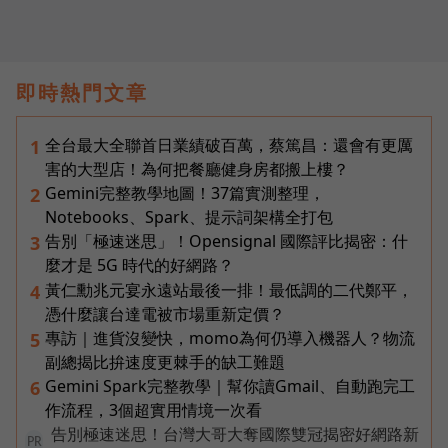
即時熱門文章
全台最大全聯首日業績破百萬，蔡篤昌：還會有更厲
1
害的大型店！為何把餐廳健身房都搬上樓？
Gemini完整教學地圖！37篇實測整理，
2
Notebooks、Spark、提示詞架構全打包
告別「極速迷思」！Opensignal 國際評比揭密：什
3
麼才是 5G 時代的好網路？
黃仁勳兆元宴永遠站最後一排！最低調的二代鄭平，
4
憑什麼讓台達電被市場重新定價？
專訪｜進貨沒變快，momo為何仍導入機器人？物流
5
副總揭比拚速度更棘手的缺工難題
Gemini Spark完整教學｜幫你讀Gmail、自動跑完工
6
作流程，3個超實用情境一次看
告別極速迷思！台灣大哥大奪國際雙冠揭密好網路新
PR