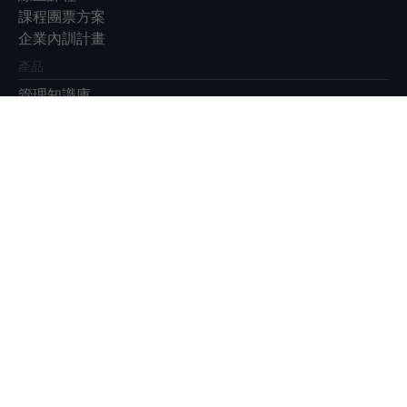
課程團票方案
企業內訓計畫
產品
管理知識庫
EventGO活動平台
展會
Meet Taipei 創新創業嘉年華
Meet Greater South
Future Commerce 未來商務展
|
|
|
|
|
|
關於我們
廣告合作
徵才
隱私權政策
ESG永續報告書
客服信箱：
service@bnext.com.tw
客服專線：886-2-87716326
服務時間：週一 ～ 週五：09:30~12:00；13:30~17:00