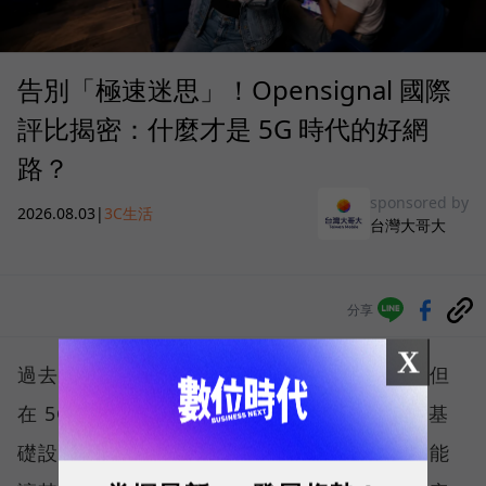
告別「極速迷思」！Opensignal 國際
評比揭密：什麼才是 5G 時代的好網
路？
sponsored by
2026.08.03
|
3C生活
台灣大哥大
分享
X
過去，下載速度是評價電信服務的重要指標，但
在 5G 成為工作、娛樂、生活不可或缺的數位基
礎設施後，消費者發現，再快的網速，如果不能