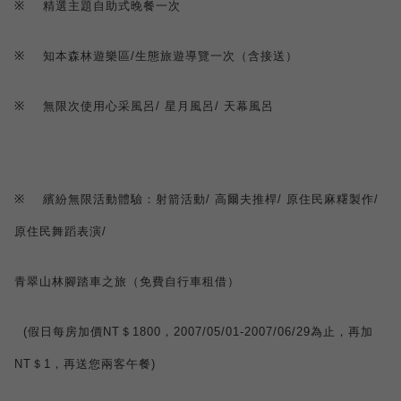
※
精選主題自助式晚餐一次
※
知本森林遊樂區
/
生態旅遊導覽一次（含接送）
※
無限次使用心采風呂
/
星月風呂
/
天幕風呂
※
繽紛無限活動體驗：射箭活動
/
高爾夫推桿
/
原住民麻糬製作
/
原住民舞蹈表演
/
青翠山林腳踏車之旅（免費自行車租借）
(
假日每房加價
NT
＄
1800
，
2007/05/01
-
2007/06/29
為止，再加
NT
＄
1
，再送您兩客午餐
)