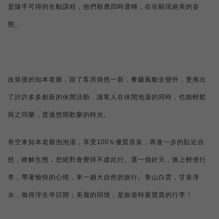
是隨手可得的生動課程，他們順應四時運轉，在在顯現絕美的姿
態。
改裝後的知本老爺，除了客房煥然一新，餐廳風貌全變外，更推出
了許許多多創新的休閒活動，讓客人在休閒泡湯的同時，也能輕鬆
與之同樂，度過悠閒歡樂的時光。
有空來知本老爺泡泡湯，享受
100
％優質原泉，再進一步的貼近自
然，瞭解生態，您絕對會覺得不虛此行。選一個好天，換上輕便行
李，帶著愉快的心情，來一趟大自然的旅行。青山白雲，甘泉淨
水，偷得浮生半日閒；美麗的回憶，是旅遊時最寶貴的行李！