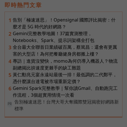
即時熱門文章
告別「極速迷思」！Opensignal 國際評比揭密：什
1
麼才是 5G 時代的好網路？
Gemini完整教學地圖！37篇實測整理，
2
Notebooks、Spark、提示詞架構全打包
全台最大全聯首日業績破百萬，蔡篤昌：還會有更厲
3
害的大型店！為何把餐廳健身房都搬上樓？
專訪｜進貨沒變快，momo為何仍導入機器人？物流
4
副總揭比拚速度更棘手的缺工難題
黃仁勳兆元宴永遠站最後一排！最低調的二代鄭平，
5
憑什麼讓台達電被市場重新定價？
Gemini Spark完整教學｜幫你讀Gmail、自動跑完工
6
作流程，3個超實用情境一次看
告別極速迷思！台灣大哥大奪國際雙冠揭密好網路新
PR
標準