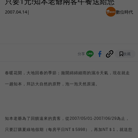
只要1元!知本老爺兩客午餐送給您
2007.04.14
|
數位時代
分享
收藏
春暖花開，大地回春的季節；拋開綿綿細雨的濕冷天氣，現在就走
一趟知本，拜訪大自然的原野，泡一泡天然原湯。
知本老爺為了回饋遠來的貴客，從
2007/05/01
-
2007/06/29
為止，
只要訂購夏綠地假期（每房平日
NT
＄
5998
），再加
NT
＄
1
，就送您