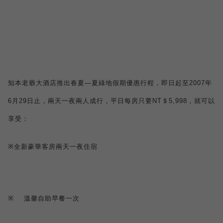
知本老爺大酒店推出春夏
—
夏綠地假期優惠行程，即日起至
2007
年
6
月
29
日
止，兩天一夜兩人成行，平日每房只要
NT
＄
5,998
，就可以
享受：
※
全新豪華客房兩天一夜住宿
※
溫馨自助早餐一次