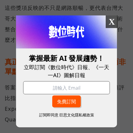
這些獎項反映的不只是網路順暢，更代表台灣大
哥大長期投入頻譜布局、基地台建設與 5G 技術
X
整合所累積的成果，也讓外界重新思考：究竟什
麼才是真正的好網路？
掌握最新 AI 發展趨勢！
真正的好網路，比的是長期穩定、而非
立即訂閱《數位時代》日報、《一天
單點測速
一AI》圖解日報
答案，就藏在 Opensignal 最具代表性的兩項評
比指標──可靠性體驗（Reliability
Experience）與品質一致性（Consistent
訂閱即同意
巨思文化隱私權政策
Quality）。