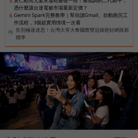
黃仁勳兆元宴永遠站最後一排！最低調的二代鄭平，
5
憑什麼讓台達電被市場重新定價？
Gemini Spark完整教學｜幫你讀Gmail、自動跑完工
6
作流程，3個超實用情境一次看
告別極速迷思！台灣大哥大奪國際雙冠揭密好網路新
PR
標準