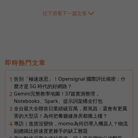
往下滑看下一篇文章
即時熱門文章
告別「極速迷思」！Opensignal 國際評比揭密：什
1
麼才是 5G 時代的好網路？
Gemini完整教學地圖！37篇實測整理，
2
Notebooks、Spark、提示詞架構全打包
全台最大全聯首日業績破百萬，蔡篤昌：還會有更厲
3
害的大型店！為何把餐廳健身房都搬上樓？
專訪｜進貨沒變快，momo為何仍導入機器人？物流
4
副總揭比拚速度更棘手的缺工難題