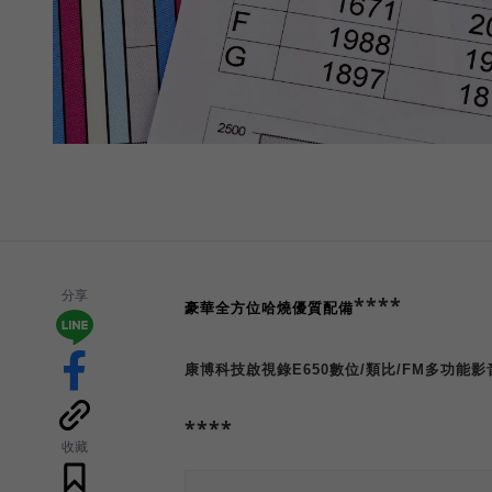
分享
****
豪華全方位
哈燒優質配備
康博科技啟視錄
E650
數位
/
類比
/FM
多功能影
****
收藏