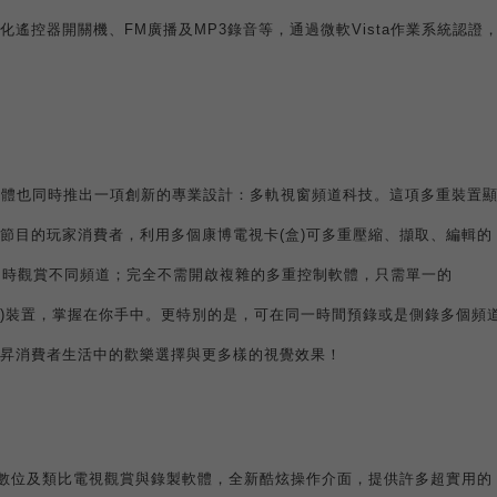
化遙控器開關機、
FM
廣播及
MP3
錄音等，通過微軟
Vista
作業系統認證
軟體也同時推出一項創新的專業設計：多軌視窗頻道科技。這項多重裝置
節目的玩家消費者，利用多個康博電視卡
(
盒
)
可多重壓縮、擷取、編輯的
同時觀賞不同頻道；完全不需開啟複雜的多重控制軟體，只需單一的
)
裝置，掌握在你手中。更特別的是，可在同一時間預錄或是側錄多個頻
昇消費者生活中的歡樂選擇與更多樣的視覺效果！
數位及類比電視觀賞與錄製軟體，全新酷炫操作介面，提供許多超實用的