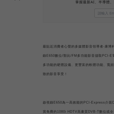
掌握最新AI、半導體
最貼近消費者心聲的多媒體影音領導者
-
康博
錄
E650
數位
/
類比
/FM
多功能影音擷取
PCI-E
多功能的硬體設備、更豐富的軟體功能、寬頻
致的影音享受！
啟視錄
E650
為一高效能的
PCI-Express
介面
賞免費的
1080i HDTV
高畫質
DVB-T
數位或全