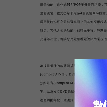
PIP/POP
影音功能：進化式
子母畫面功能，
4
畫面視窗，並支援單卡最多
個視窗同時觀賞
看電視時也可立即點選桌面上的其他應用程式
設定。其他方便的功能：如時光平移、靜態畫
光碟等功能，都讓您用電腦看電視比用電視機
E650
為提供最佳的軟硬體搭配，啟視錄
附贈
(ComproDTV 3)
DVD
CD/MP3
、
影片與
音樂
(ComproFM 2)
P
預約錄音
。還有超值的友立
DVD
4 SE
案，以及友立
錄錄燒
軟體，讓您盡
E650
硬體功能搭配，啟視錄
電視卡是您收看