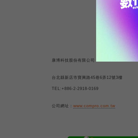
康博科技股份有限公司
台北縣新店市寶興路
45
巷
6
弄
12
號
3
樓
TEL:+886-2-2918-0169
公司網址：
www.compro.com.tw