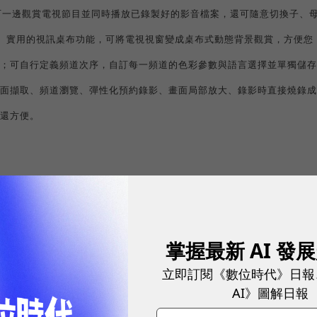
可一邊觀賞電視節目並同時播放已錄製好的影音檔案，還可隨意切換子、
。實用的視訊桌布功能，可將電視視窗變成桌布式動態背景觀賞，方便您
；可自行定義頻道次序，自訂每一頻道的色彩參數與語言選擇並單獨儲存
面擷取、頻道瀏覽、彈性化預約錄影、畫面局部放大、錄影時直接燒錄成
還方便。
37-key
超手感
的康博專利多功能無線遙控器以輕鬆操控電視觀賞與錄影
(ComproDVD 2)
FM
MP3/WMA/WAV
播放
、以及
收聽錄製與
格式彈性
掌握最新 AI 發
hotoExplorer 8.5 SE
多媒體秀圖及管理軟體，協助您輕鬆管理多媒體檔
立即訂閱《數位時代》日報
情剪輯創作屬於自己的數位作品，輕鬆製作燒錄個人光碟。如此多樣的軟
AI》圖解日報
各式精采數位及類比電視節目的最佳選擇。