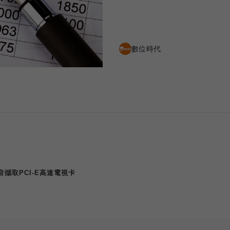
數位時代
音擷取
PCI-E
高速電視卡