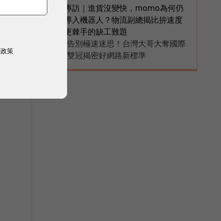
專訪｜進貨沒變快，momo為何仍
6
導入機器人？物流副總揭比拚速度
更棘手的缺工難題
告別極速迷思！台灣大哥大奪國際
PR
權政策
雙冠揭密好網路新標準