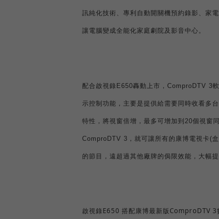
訊純化技術、專利自動開關機預約錄影、家電
讓電腦變成全能化家庭劇院及影音中心。
配合啟視錄
E650
轟動上市，
ComproDTV 3
示控制功能，主要是提供給需要同時收看多台
特性，將視窗倍增，最多可增加到
20
個視窗
ComproDTV 3
，就可讓所有的康博電視卡
(
盒
的節目，遠超過其他廠牌的侷限效能，大幅提
E650
ComproDTV 3
啟視錄
搭配康博最新版