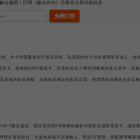
、數位趨勢！訂閱《數位時代》日報及社群活動訊息
科技，於今年豔夏為您打造高規格、高品質的全方位多媒體影音達人－啟
電視卡。啟視錄
E650
電視卡，完美的符合了聰明消費者的多元需求－具備
及高速的影音傳輸、高規格且穩定的影音品質，保證帶給消費者全新且極
DVB-T
數位電視、類比電視與
FM
廣播收聽多功能影音擷取電視卡，讓您
球類比電視節目，支援色差端子訊號輸入、雙語
/
立體聲，搭配康博獨家