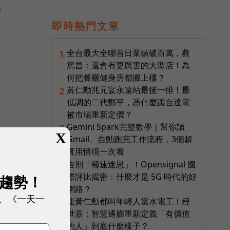
母
即時熱門文章
全台最大全聯首日業績破百萬，蔡
1
篤昌：還會有更厲害的大型店！為
何把餐廳健身房都搬上樓？
黃仁勳兆元宴永遠站最後一排！最
2
低調的二代鄭平，憑什麼讓台達電
被市場重新定價？
Gemini Spark完整教學｜幫你讀
3
X
Gmail、自動跑完工作流程，3個超
實用情境一次看
化
告別「極速迷思」！Opensignal 國
4
際評比揭密：什麼才是 5G 時代的好
展趨勢！
網路？
、《一天一
、
連黃仁勳都叫年輕人當水電工！程
5
世嘉：智慧通膨重新定義「有價值
的人」到底什麼樣子？