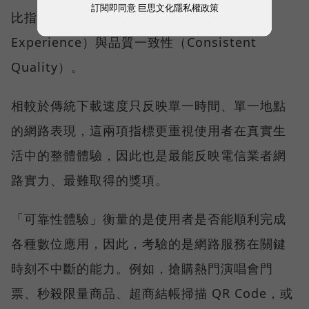
訂閱即同意
巨思文化隱私權政策
比指標──可靠性體驗（Reliability
Experience）與品質一致性（Consistent
Quality）。
相較於傳統下載速度只反映單一時間、單一地點
的網路表現，這兩項指標更重視使用者在真實生
活中的整體體驗，因此也是最能反映電信業者網
路實力、最難取得的獎項。
「可靠性體驗」衡量的是使用者是否能順利完成
各種數位應用，因此，考驗的是網路服務在關鍵
時刻不中斷的能力。例如，搶購熱門演唱會門
票、秒殺限量商品、超商結帳掃描 QR Code，或