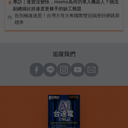
專訪｜進貨沒變快，momo為何仍導入機器人？物流
6
副總揭比拚速度更棘手的缺工難題
告別極速迷思！台灣大哥大奪國際雙冠揭密好網路新
PR
標準
追蹤我們