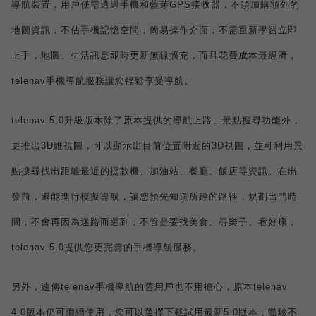
導航裝置，用戶僅需透過手機和藍芽
GPS
接收器，不須加購額外的
地圖資訊，不佔手機記憶空間，簡易操作介面，不需重新學習立即
上手，地圖、生活訊息即時更新無線擴充，而且花費成本最經濟，
telenav
手機導航服務讓您輕鬆享受導航。
telenav
5.0
升
級版本
除了原本提供的導航上路、景點
搜尋功能外，
更推出
3D
維視圖，可以顯示出目前位置附近的
3D
視圖，並可利用景
點搜尋找出距離最近的提款機、加油站、餐廳、飯店等資訊。在出
發前，還能進行模擬導航，讓您預先知道所經的路徑，規劃出門時
間，不會再因為迷路而遲到，不管是要找美食、尋樂子、看好康，
telenav 5.0
提供您更完善的手機導航服務。
另外，遠傳
telenav
手機導航的舊用戶也不用擔心，原本
telenav
4.0
版本仍可繼續使用，您可以選擇下載試用最新
5.0
版本，體驗不