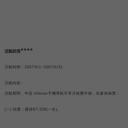
****
活動詳情
活動時
間：
2007/6/1
~2007/6/31
活動內容：
活動期間，申請
telenav
手機導航可享月租費半價，並參加抽獎：
(
一
)
頭獎：獲得
BT-338(
一名
)
。