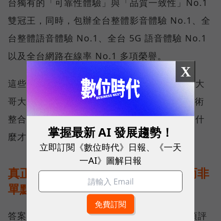
台獨有的「可靠性體驗」與「品質一致性」No.1
雙冠王，同時，包辦全台整體影音體驗 No.1、全
台整體語音體驗 No.1、全台 5G 語音體驗 No.1
以及全台網路在線率 No.1 多項榮譽。
X
這些獎項反映的不只是網路順暢，更代表台灣大
哥大長期投入頻譜布局、基地台建設與 5G 技術
整合所累積的成果，也讓外界重新思考：究竟什
掌握最新 AI 發展趨勢！
麼才是真正的好網路？
立即訂閱《數位時代》日報、《一天
一AI》圖解日報
真正的好網路，比的是長期穩定、而非
單點測速
答案，就藏在 Opensignal 最具代表性的兩項評