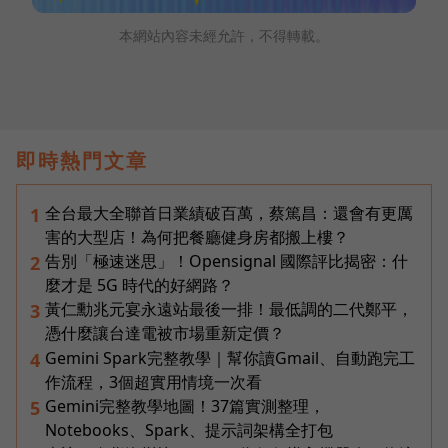
本網站內容未經允許，不得轉載。
即時熱門文章
全台最大全聯首日業績破百萬，蔡篤昌：還會有更厲
1
害的大型店！為何把餐廳健身房都搬上樓？
告別「極速迷思」！Opensignal 國際評比揭密：什
2
麼才是 5G 時代的好網路？
黃仁勳兆元宴永遠站最後一排！最低調的二代鄭平，
3
憑什麼讓台達電被市場重新定價？
Gemini Spark完整教學｜幫你讀Gmail、自動跑完工
4
作流程，3個超實用情境一次看
Gemini完整教學地圖！37篇實測整理，
5
Notebooks、Spark、提示詞架構全打包