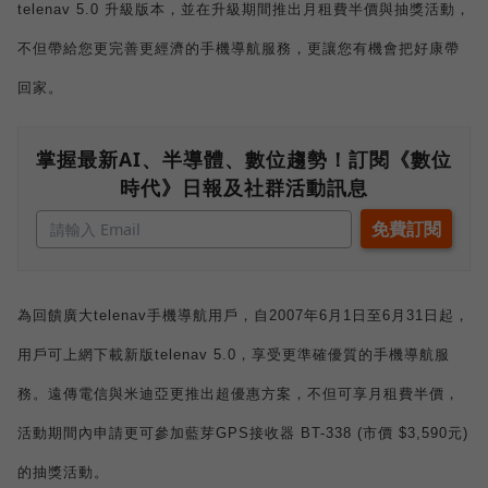
telenav
5.0
升
級版本
，
並在升級期間
推出
月租費半價與抽獎活動
，
不但
帶給您更完善更經濟的手機導航服務
，更讓您有機會把好康帶
回家
。
掌握最新AI、半導體、數位趨勢！訂閱《數位
時代》日報及社群活動訊息
為回饋廣大
telenav
手機導航用戶，自
2007
年
6
月
1
日
至
6
月
31
日起，
用戶可上網下載新版
telenav 5.0
，享受更準確優質的手機導航服
務。遠傳電信與米迪亞更推出超優惠方案，不但可享月租費半價，
活動期間內申請更可參加藍芽
GPS
接收器
BT-338 (
市價
$3,590
元
)
的抽獎活動。