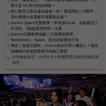
2
麼才是 5G 時代的好網路？
黃仁勳兆元宴永遠站最後一排！最低調的二代鄭平，
3
憑什麼讓台達電被市場重新定價？
Gemini Spark完整教學｜幫你讀Gmail、自動跑完工
4
作流程，3個超實用情境一次看
Gemini完整教學地圖！37篇實測整理，
5
Notebooks、Spark、提示詞架構全打包
專訪｜進貨沒變快，momo為何仍導入機器人？物流
6
副總揭比拚速度更棘手的缺工難題
告別極速迷思！台灣大哥大奪國際雙冠揭密好網路新
PR
標準