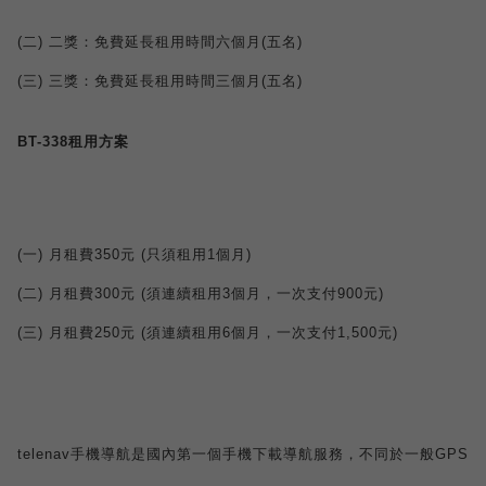
(
二
)
二獎：免費延長租用時間六個月
(
五名
)
(
三
)
三獎：免費延長租用時間三個月
(
五名
)
BT-338
租用方案
(
一
)
月租費
350
元
(
只須租用
1
個月
)
(
二
)
月租費
300
元
(
須連續租用
3
個月，一次支付
900
元
)
(
三
)
月租費
250
元
(
須連續租用
6
個月，一次支付
1,500
元
)
telenav
手機導航是國內第一個手機下載導航服務，不同於一般
GPS