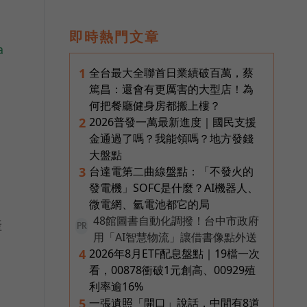
即時熱門文章
a
全台最大全聯首日業績破百萬，蔡
1
篤昌：還會有更厲害的大型店！為
何把餐廳健身房都搬上樓？
2026普發一萬最新進度｜國民支援
2
金通過了嗎？我能領嗎？地方發錢
大盤點
台達電第二曲線盤點：「不發火的
3
發電機」SOFC是什麼？AI機器人、
微電網、氫電池都它的局
48館圖書自動化調撥！台中市政府
產
PR
用「AI智慧物流」讓借書像點外送
2026年8月ETF配息盤點｜19檔一次
4
看，00878衝破1元創高、00929殖
利率逾16%
一張遺照「開口」說話，中間有8道
5