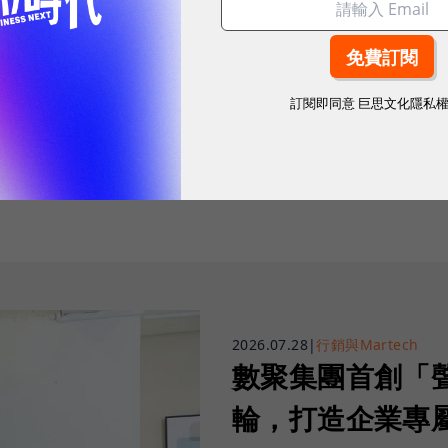
訂閱即同意
巨思文化隱私
往下滑看下一篇文章
2026.07.28
|
行銷與Martech
數聚集團首創「
輪，打造企業專屬