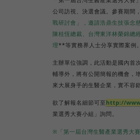
公司訪視、決選會議。參賽期間，
戰研討會」，邀請浩鼎生技張念慈總裁、T
陳桂恆總裁、台灣東洋林榮錦總經理、Si
理
**等實務界人士分享實際案例
主辦單位強調，此活動是國內首
輔導外，將有公開簡報的機會，
來大展身手的生醫企業，實不容
欲了解報名細節可至
http://www
業選秀大賽小組」詢問。
※「第一屆台灣生醫產業選秀大