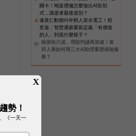
關卡！翊嘉禮儀怎麼做出AI告別
式，讓逝者最後道別？
連黃仁勳都叫年輕人當水電工！程
6
世嘉：智慧通膨重新定義「有價值
的人」到底什麼樣子？
核保快六成、理賠判讀再加速！富
PR
邦人壽如何用三大AI助理重塑保險服
務？
X
展趨勢！
、《一天一