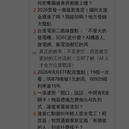
何把餐廳健身房都搬上樓？
2026普發一萬最新進度｜國民支援
2
金通過了嗎？我能領嗎？地方發錢
大盤點
台達電第二曲線盤點：「不發火的
3
發電機」SOFC是什麼？AI機器人、
微電網、氫電池都它的局
真正的效率，不是更忙，而是建立
PR
更好的工作流程！立即了解《AI 人
才全方位實戰課》
2026年8月ETF配息盤點｜19檔一次
4
看，00878衝破1元創高、00929殖
利率逾16%
一張遺照「開口」說話，中間有8道
5
關卡！翊嘉禮儀怎麼做出AI告別
式，讓逝者最後道別？
連黃仁勳都叫年輕人當水電工！程
6
世嘉：智慧通膨重新定義「有價值
的人」到底什麼樣子？