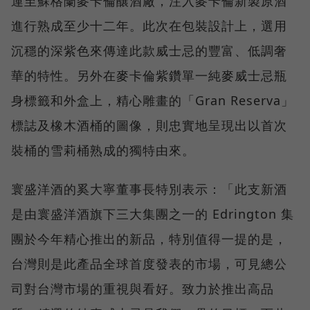
運至蘇格蘭麥卡倫釀酒廠，注入麥卡倫新製原酒
進行熟成至少十二年。此次在包裝設計上，選用
沉穩的深紫色來傳達此款威士忌的豐富、低調奢
華的特性。另外在麥卡倫紫鑽單一純麥威士忌瓶
身標籤和外盒上，精心雕畫的「Gran Reserva」
標誌及橡木酒桶的圖像，則忠實地呈現出以首次
裝桶的雪莉桶熟成的獨特由來。
寰盛洋酒的奚大寧董事長特別表示：「此支新酒
是由寰盛洋酒旗下三大集團之一的 Edrington 集
團於今年精心推出的新品，特別值得一提的是，
台灣則是此產品全球首度發表的市場，可見總公
司對台灣市場的重視與看好。致力於推出高品