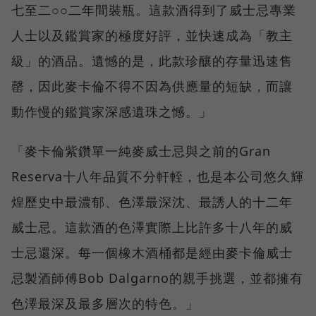
七至二○○二年間裝瓶。這款酒得到了威士忌專業
人士以及鑑賞家的極度好評，並快速成為「教主
級」的酒品。遺憾的是，此款珍釀的存量迅速售
罄，因此麥卡倫不得不因為供應量的短缺，而讓
動作慢的鑑賞家深感遺珠之憾。」
「麥卡倫紫鑽單一純麥威士忌與之前的Gran
Reserva十八年品質不分軒輊，也是本公司悠久輝
煌歷史中最濃郁、色澤最深沈、最誘人的十二年
威士忌。這款酒的色澤實際上比許多十八年的威
士忌還深。每一個橡木酒桶都是經由麥卡倫威士
忌製酒師傅Bob Dalgarno的親手挑選，並都擁有
色澤最深及最多層次的特色。」