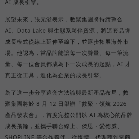
AI 成長引擎。
展望未來，張元溢表示，數聚集團將持續整合
AI、Data Lake 與生態系夥伴資源，將這套品牌
成長模式從線上延伸至線下，並逐步拓展海外市
場。他認為，當品牌能讓每一次聲量、每一筆流
量、每一位會員都成為下一次成長的起點，AI 才
真正從工具，進化為企業的成長引擎。
為了進一步分享這套方法論與最新產品布局，數
聚集團將於 8 月 12 日舉辦「數聚・領航 2026
產品發表會」，首度完整公開以 AI 為核心的品牌
成長飛輪，並攜手聯合線上、傑思・愛德威、
SHOPLINE 等合作夥伴，從媒體、代理商到電商