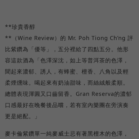
**珍貴香醇
**（Wine Review）的 Mr. Poh Tiong Ch’ng 評
比紫鑽為「優等」，五分裡給了四點五分。他形
容這款酒為「色澤深沈，如上等普洱茶的色澤，
聞起來濃郁、誘人，有蜂蜜、檀香、八角以及輕
柔煙燻味。喝起來有奶油甜味，而絲絨般柔順。
總體表現渾圓又口齒留香。Gran Reserva的濃郁
口感最好在晚餐後品嚐，若有室內樂團在旁演奏
更是絕配。」
麥卡倫紫鑽單一純麥威士忌有著黑檀木的色澤，