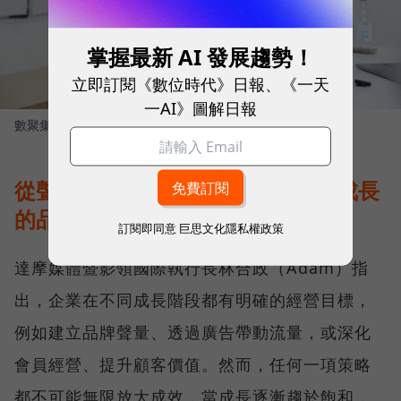
掌握最新 AI 發展趨勢！
立即訂閱《數位時代》日報、《一天
一AI》圖解日報
數聚集團創辦人 張元溢
圖／ 數位時代
從聲量、流量到存量，打造會持續成長
的品牌飛輪
訂閱即同意
巨思文化隱私權政策
達摩媒體暨影領國際執行長林合政（Adam）指
出，企業在不同成長階段都有明確的經營目標，
例如建立品牌聲量、透過廣告帶動流量，或深化
會員經營、提升顧客價值。然而，任何一項策略
都不可能無限放大成效，當成長逐漸趨於飽和，