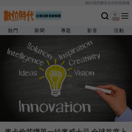
關於我們
廣告合作
內容授權
熱門
新聞
專題
影音
活動
麥卡倫紫鑽單一純麥威士忌 全球首度上