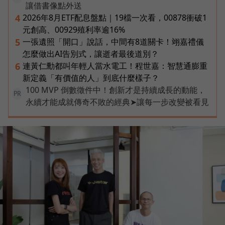
讓借書像點外送
2026年8月ETF配息盤點｜19檔一次看，00878衝破1
4
元創高、00929殖利率逾16%
一張遺照「開口」說話，中間有8道關卡！翊嘉禮儀
5
怎麼做出AI告別式，讓逝者最後道別？
連黃仁勳都叫年輕人當水電工！程世嘉：智慧通膨重
6
新定義「有價值的人」到底什麼樣子？
100 MVP 倒數徵件中！創新才是持續成長的動能，
PR
永續才能成就傳奇不敗的經典➤讓每一步改變被看見