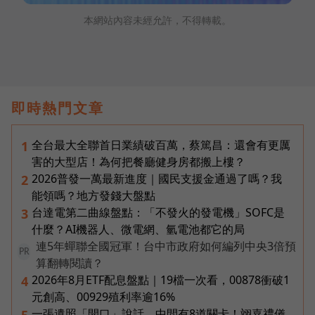
本網站內容未經允許，不得轉載。
即時熱門文章
全台最大全聯首日業績破百萬，蔡篤昌：還會有更厲
1
害的大型店！為何把餐廳健身房都搬上樓？
2026普發一萬最新進度｜國民支援金通過了嗎？我
2
能領嗎？地方發錢大盤點
台達電第二曲線盤點：「不發火的發電機」SOFC是
3
什麼？AI機器人、微電網、氫電池都它的局
連5年蟬聯全國冠軍！台中市政府如何編列中央3倍預
PR
算翻轉閱讀？
2026年8月ETF配息盤點｜19檔一次看，00878衝破1
4
元創高、00929殖利率逾16%
一張遺照「開口」說話，中間有8道關卡！翊嘉禮儀
5