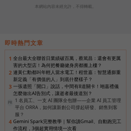
本網站內容未經允許，不得轉載。
即時熱門文章
全台最大全聯首日業績破百萬，蔡篤昌：還會有更厲
1
害的大型店！為何把餐廳健身房都搬上樓？
連黃仁勳都叫年輕人當水電工！程世嘉：智慧通膨重
2
新定義「有價值的人」到底什麼樣子？
一張遺照「開口」說話，中間有8道關卡！翊嘉禮儀
3
怎麼做出AI告別式，讓逝者最後道別？
1 名員工、一支 AI 團隊全包辦——企業 AI 員工管理
PR
平台 ORRA，如何讓新創公司撐起研發、銷售到客
服？
Gemini Spark完整教學｜幫你讀Gmail、自動跑完工
4
作流程，3個超實用情境一次看