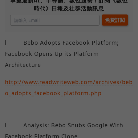
掌握最新AI、半導體、數位趨勢！訂閱《數位
時代》日報及社群活動訊息
l Bebo Adopts Facebook Platform;
Facebook Opens Up its Platform
Architecture
http://www.readwriteweb.com/archives/beb
o_adopts_facebook_platform.php
l Analysis: Bebo Snubs Google With
Facebook Platform Clone