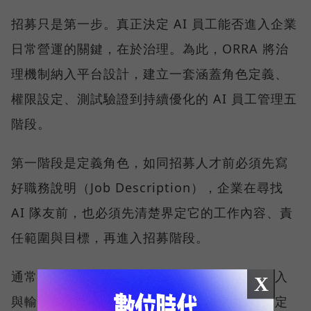
招募只是第一步。真正決定 AI 員工能否進入企業
日常營運的關鍵，在於治理。為此，ORRA 將治
理機制納入平台設計，建立一套涵蓋角色定義、
權限設定、測試驗證到持續優化的 AI 員工管理五
階段。
第一階段是定義角色，如同招募人才前必須先寫
好職務說明（Job Description），企業在尋找
AI 隊友前，也必須先清楚界定它的工作內容、責
任範圍與目標，再進入招募階段。
通常具備「高頻率、重複性高」、「有明確輸入
X
與輸出」、「可用數據評估品質」及「可以設定