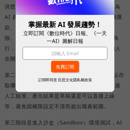
清楚權限與邊界」四項特性的工作，最適合作為
AI 員工的第一個應用場景。相反地，涉及財務匯
掌握最新 AI 發展趨勢！
款、人際互動、情感信任，或美感判斷等高風
立即訂閱《數位時代》日報、《一天
險、難以標準化的工作，則不應完全交由 AI 執
一AI》圖解日報
行，而應保留 Human in the Loop 機制，由人
在關鍵節點負責把關與決策。
第二階段則是設定權限邊界，包括 AI 員工可以存
訂閱即同意
巨思文化隱私權政策
取哪些資料、串接哪些系統、哪些動作必須經過
人工核准、產出結果是草稿還是可以直接上線
等，避免因權限設定不清而超出職責範圍。
第三階段是進入沙盒（Sandbox）環境測試，AI