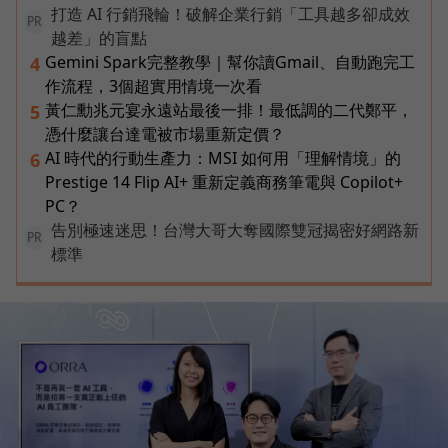
打造 AI 行銷飛輪！破解企業行銷「工具越多卻成效
PR
越差」的盲點
Gemini Spark完整教學｜幫你讀Gmail、自動跑完工
4
作流程，3個超實用情境一次看
黃仁勳兆元宴永遠站最後一排！最低調的二代鄭平，
5
憑什麼讓台達電被市場重新定價？
AI 時代的行動生產力：MSI 如何用「理解情境」的
6
Prestige 14 Flip AI+ 重新定義商務筆電與 Copilot+
PC？
告別極速迷思！台灣大哥大奪國際雙冠揭密好網路新
PR
標準