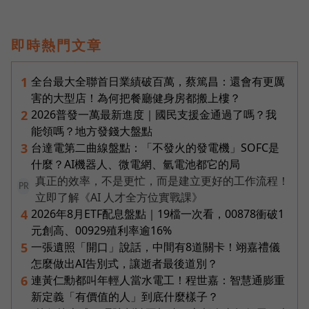
即時熱門文章
全台最大全聯首日業績破百萬，蔡篤昌：還會有更厲
1
害的大型店！為何把餐廳健身房都搬上樓？
2026普發一萬最新進度｜國民支援金通過了嗎？我
2
能領嗎？地方發錢大盤點
台達電第二曲線盤點：「不發火的發電機」SOFC是
3
什麼？AI機器人、微電網、氫電池都它的局
真正的效率，不是更忙，而是建立更好的工作流程！
PR
立即了解《AI 人才全方位實戰課》
2026年8月ETF配息盤點｜19檔一次看，00878衝破1
4
元創高、00929殖利率逾16%
一張遺照「開口」說話，中間有8道關卡！翊嘉禮儀
5
怎麼做出AI告別式，讓逝者最後道別？
連黃仁勳都叫年輕人當水電工！程世嘉：智慧通膨重
6
新定義「有價值的人」到底什麼樣子？