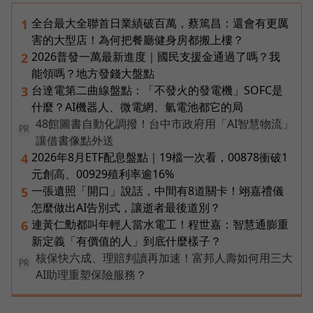
全台最大全聯首日業績破百萬，蔡篤昌：還會有更厲
1
害的大型店！為何把餐廳健身房都搬上樓？
2026普發一萬最新進度｜國民支援金通過了嗎？我
2
能領嗎？地方發錢大盤點
台達電第二曲線盤點：「不發火的發電機」SOFC是
3
什麼？AI機器人、微電網、氫電池都它的局
48館圖書自動化調撥！台中市政府用「AI智慧物流」
PR
讓借書像點外送
2026年8月ETF配息盤點｜19檔一次看，00878衝破1
4
元創高、00929殖利率逾16%
一張遺照「開口」說話，中間有8道關卡！翊嘉禮儀
5
怎麼做出AI告別式，讓逝者最後道別？
連黃仁勳都叫年輕人當水電工！程世嘉：智慧通膨重
6
新定義「有價值的人」到底什麼樣子？
核保快六成、理賠判讀再加速！富邦人壽如何用三大
PR
AI助理重塑保險服務？