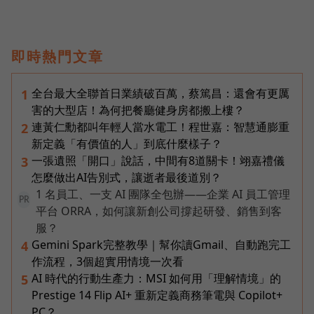
即時熱門文章
全台最大全聯首日業績破百萬，蔡篤昌：還會有更厲
1
害的大型店！為何把餐廳健身房都搬上樓？
連黃仁勳都叫年輕人當水電工！程世嘉：智慧通膨重
2
新定義「有價值的人」到底什麼樣子？
一張遺照「開口」說話，中間有8道關卡！翊嘉禮儀
3
怎麼做出AI告別式，讓逝者最後道別？
1 名員工、一支 AI 團隊全包辦——企業 AI 員工管理
PR
平台 ORRA，如何讓新創公司撐起研發、銷售到客
服？
Gemini Spark完整教學｜幫你讀Gmail、自動跑完工
4
作流程，3個超實用情境一次看
AI 時代的行動生產力：MSI 如何用「理解情境」的
5
Prestige 14 Flip AI+ 重新定義商務筆電與 Copilot+
PC？