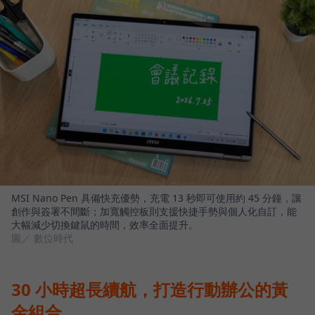
MSI Nano Pen 具備快充優勢，充電 13 秒即可使用約 45 分鐘，讓
創作與簽署不間斷；加寬觸控板則支援快捷手勢與個人化自訂，能
大幅減少切換鍵鼠的時間，效率全面提升。
圖／ 數位時代
30 小時超長續航，打造行動辦公的黃
金組合