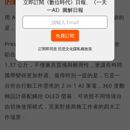
的最後一哩路
立即訂閱《數位時代》日報、《一天
一AI》圖解日報
用 AI 提升效率只是第一步，真正影響使用體驗的
是，筆電與人互動的每一個細節。
Prestige 14 Flip AI+ 採用全新的精工設計，全
訂閱即同意
巨思文化隱私權政策
鋁合金打造的纖薄機身搭配弧形圓角，重量僅
1.37 公斤，不僅兼具質感與耐用性，更讓長時間
攜帶變得更加舒適。值得特別一提的是，它是一
台符合行動工作需求的 2 in 1 AI 筆電，360 度翻
轉設計搭配觸控 OLED 螢幕，可依照不同情境自
由切換使用模式，完美對接商務工作者的四大工
作場景：