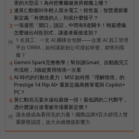
害的大型店！為何把餐廳健身房都搬上樓？
連黃仁勳都叫年輕人當水電工！程世嘉：智慧通膨重
2
新定義「有價值的人」到底什麼樣子？
一張遺照「開口」說話，中間有8道關卡！翊嘉禮儀
3
怎麼做出AI告別式，讓逝者最後道別？
1 名員工、一支 AI 團隊全包辦——企業 AI 員工管理
PR
平台 ORRA，如何讓新創公司撐起研發、銷售到客
服？
Gemini Spark完整教學｜幫你讀Gmail、自動跑完工
4
作流程，3個超實用情境一次看
AI 時代的行動生產力：MSI 如何用「理解情境」的
5
Prestige 14 Flip AI+ 重新定義商務筆電與 Copilot+
PC？
黃仁勳兆元宴永遠站最後一排！最低調的二代鄭平，
6
憑什麼讓台達電被市場重新定價？
讓永續成為看得見的力量！國際品牌X百大經理人雙
PR
重榮譽認證，放大永續價值影響力