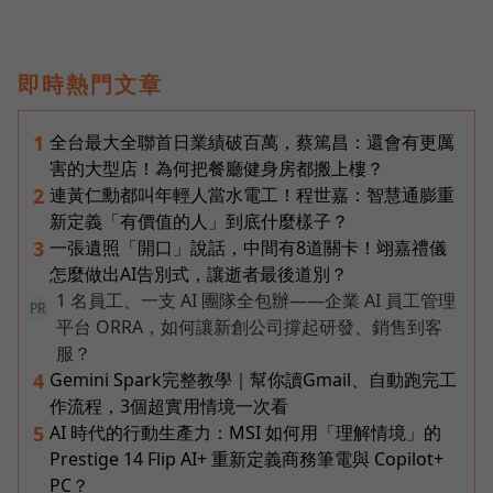
即時熱門文章
全台最大全聯首日業績破百萬，蔡篤昌：還會有更厲
1
害的大型店！為何把餐廳健身房都搬上樓？
連黃仁勳都叫年輕人當水電工！程世嘉：智慧通膨重
2
新定義「有價值的人」到底什麼樣子？
一張遺照「開口」說話，中間有8道關卡！翊嘉禮儀
3
怎麼做出AI告別式，讓逝者最後道別？
1 名員工、一支 AI 團隊全包辦——企業 AI 員工管理
PR
平台 ORRA，如何讓新創公司撐起研發、銷售到客
服？
Gemini Spark完整教學｜幫你讀Gmail、自動跑完工
4
作流程，3個超實用情境一次看
AI 時代的行動生產力：MSI 如何用「理解情境」的
5
Prestige 14 Flip AI+ 重新定義商務筆電與 Copilot+
PC？