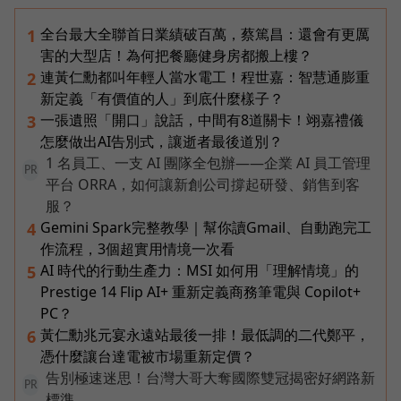
全台最大全聯首日業績破百萬，蔡篤昌：還會有更厲
1
害的大型店！為何把餐廳健身房都搬上樓？
連黃仁勳都叫年輕人當水電工！程世嘉：智慧通膨重
2
新定義「有價值的人」到底什麼樣子？
一張遺照「開口」說話，中間有8道關卡！翊嘉禮儀
3
怎麼做出AI告別式，讓逝者最後道別？
1 名員工、一支 AI 團隊全包辦——企業 AI 員工管理
PR
平台 ORRA，如何讓新創公司撐起研發、銷售到客
服？
Gemini Spark完整教學｜幫你讀Gmail、自動跑完工
4
作流程，3個超實用情境一次看
AI 時代的行動生產力：MSI 如何用「理解情境」的
5
Prestige 14 Flip AI+ 重新定義商務筆電與 Copilot+
PC？
黃仁勳兆元宴永遠站最後一排！最低調的二代鄭平，
6
憑什麼讓台達電被市場重新定價？
告別極速迷思！台灣大哥大奪國際雙冠揭密好網路新
PR
標準