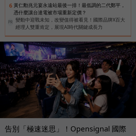
黃仁勳兆元宴永遠站最後一排！最低調的二代鄭平，
6
憑什麼讓台達電被市場重新定價？
變動中迎戰未知，改變值得被看見！國際品牌X百大
PR
經理人雙重肯定，展現AI時代關鍵成長力
告別「極速迷思」！Opensignal 國際