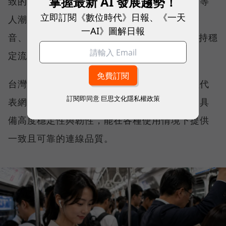
掌握最新 AI 發展趨勢！
致的網路服務品質。無論是在跨年晚會、球賽等
立即訂閱《數位時代》日報、《一天
人潮密集場域，或是在高速移動時觀看串流影
一AI》圖解日報
音、傳送 LINE 訊息、分享社群動態，確保維持穩
定流暢，不因環境改變而明顯降速。
台灣大哥大能同時拿下這兩項全台第一，不僅代
訂閱即同意
巨思文化隱私權政策
表網路速度表現優異，更證明其網路基礎建設具
備高度穩定性與韌性，能在各種使用情境下提供
一致且可靠的連線品質。