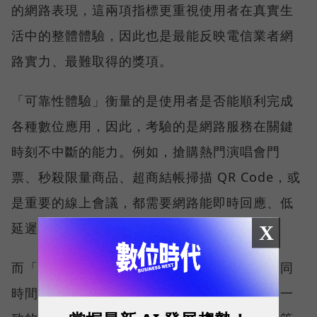
的網路表現，這兩項指標更重視使用者在真實生
活中的整體體驗，因此也是最能反映電信業者網
路實力、最難取得的獎項。
「可靠性體驗」衡量的是使用者是否能順利完成
各種數位應用，因此，考驗的是網路服務在關鍵
時刻不中斷的能力。例如，搶購熱門演唱會門
票、秒殺限量商品、超商結帳掃描 QR Code，或
是重要的線上會議，都需要網路能即時回應、低
延遲且持續運作。
X
而「品質一致性」則是衡量電信業者可否在不同
時間、不同地點、不同網路負載下，都能維持一