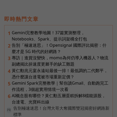
即時熱門文章
Gemini完整教學地圖！37篇實測整理，
1
Notebooks、Spark、提示詞架構全打包
告別「極速迷思」！Opensignal 國際評比揭密：什
2
麼才是 5G 時代的好網路？
專訪｜進貨沒變快，momo為何仍導入機器人？物流
3
副總揭比拚速度更棘手的缺工難題
黃仁勳兆元宴永遠站最後一排！最低調的二代鄭平，
4
憑什麼讓台達電被市場重新定價？
Gemini Spark完整教學｜幫你讀Gmail、自動跑完工
5
作流程，3個超實用情境一次看
AI概念股有哪些？黃仁勳五層蛋糕拆解8檔能源股，
6
台達電、光寶科出線
告別極速迷思！台灣大哥大奪國際雙冠揭密好網路新
PR
標準