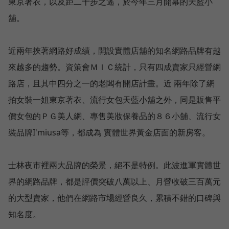
東京著衣，以及距二十步之遙，於今年三月開幕的天藍小
舖。
近兩年挾著網路好成績，開設實體店舖的知名網路品牌有越
來越多的趨勢。資策會ＭＩＣ統計，只有四成賣家只經營網
路店，且其中四分之一的老闆有開店計畫。近 兩年除了網
拍女裝一姐東京著衣、流行女包天藍小舖之外，同是販售平
價女包的ＰＧ美人網、專售美妝保養品的８６小舖、流行女
裝品牌I'miusa等，都成為 實體世界黃金店面的新房客。
士林夜市裡兩大品牌的榮景，絕不是特例。此波進軍實體世
界的網路品牌，都是評價突破八萬以上、月營收破三百萬元
的大型賣家，他們在網路市場經營良久，累積不錯的口碑與
知名度。