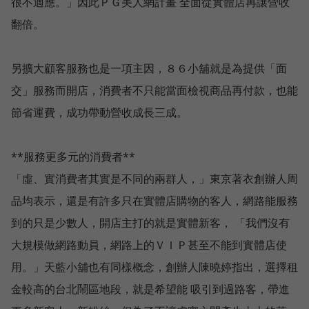
很不適應。」因此ＰＧ美人網計畫 全面從實體店再讓營收
翻倍。
另擴大顧客服務也是一項主因，８６小舖就是為提供「面
交」服務而開店，消費者不只能當面檢視商品再付款，也能
節省運費，成功帶動營收成長三成。
**服務更多元的消費者**
「虛、實消費者其實是不同的兩群人，」東京著衣創辦人周
品均表示，還是有許多只在實體店購物的客人，網路能服務
到的只是少數人，開店主打的就是實體新客， 「我們沒有
大規模做網路動員，網路上的ＶＩＰ甚至不能到實體店使
用。」天藍小舖也有同樣概念，創辦人陳曉婷指出，選擇租
金較高的台北鬧區地段，就是希望能 吸引到過路客，帶進