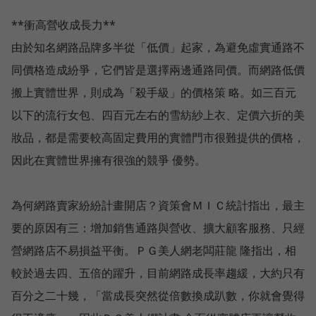
**衝高營收成長力**
由於知名網路品牌多半從「低價」起家，為避免虛實通路不
同價格造成紛爭，它們皆是選擇兩邊通路同價。而網路低價
搬上實體世界，則成為「殺手級」的價格策 略。如三百元
以下的流行女包、四百元左右的雪紡紗上衣、定價六折的美
妝品，都是需要較高固定費用的實體門市很難提供的價格，
因此在實體世界擁有很強的競爭 優勢。
為何網路賣家紛紛計畫開店？資策會ＭＩＣ統計指出，最主
要的原因有三：增加銷售通路與營收、擴大顧客服務、只經
營網路店不易損益平衡。ＰＧ美人網老闆莊龍 隆指出，相
較於過去四、五倍的躍升，目前網路成長率趨緩，大約只有
百分之二十幾，「當成長突然從倍數換成趴數，你就會覺得