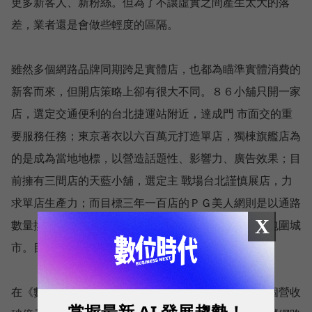
更多新客人、新粉絲。但為了不讓虛實之間產生太大的落
差，業者還是會做些輕度的區隔。
雖然多個網路品牌同期跨足實體店，也都為瞄準實體消費的
新客而來，但開店策略上卻有很大不同。８６小舖只開一家
店，選定交通便利的台北捷運站附近，達成門 市面交的重
要服務任務；東京著衣以六百萬元打造單店，獨棟旗艦店為
的是成為當地地標，以營造話題性、影響力、廣告效果；目
前擁有三間店的天藍小舖，選定主 戰場台北謹慎展店，力
求單店生產力；而目標三年一百店的ＰＧ美人網則是以通路
X
數量換取營收，以中南部為主要展店地區，主打鄉村包圍城
市。目前看來各家各顯 神通，都有不錯營收表現。
在《數位時代》網路人氣賣家一百強頒獎會場上，各個營收
掌握最新 AI 發展趨勢！