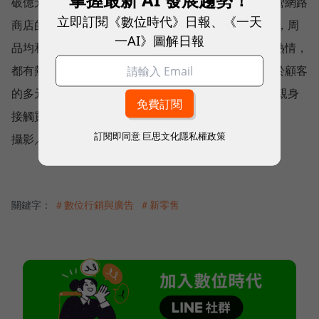
破億元的賣家熱絡地交換著經營心得，他們多感慨經營網路
立即訂閱《數位時代》日報、《一天
商店的寂寞，面對的是沒見過面的客人與生冷 的電腦，周
一AI》圖解日報
品均和陳曉婷坦言開店當天，見著客人對自家品牌的熱情，
都有熱淚盈眶的感動。莊隆龍與８６小舖店長葉璇對於顧客
的多元也相當興奮，或許開實體店 在營收考量之外，親身
接觸買家也能激勵撫慰這群「苦過來」的老闆吧！
訂閱即同意
巨思文化隱私權政策
攝影／侯俊偉
關鍵字：
＃數位行銷與廣告
＃新零售