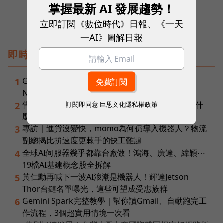
掌握最新 AI 發展趨勢！
立即訂閱《數位時代》日報、《一天
一AI》圖解日報
即時熱門文章
Gemini完整教學地圖！37篇實測整理，
1
Notebooks、Spark、提示詞架構全打包
告別「極速迷思」！Opensignal 國際評比揭密：什
訂閱即同意
巨思文化隱私權政策
2
麼才是 5G 時代的好網路？
專訪｜進貨沒變快，momo為何仍導入機器人？物流
3
副總揭比拚速度更棘手的缺工難題
全球AI伺服器幾乎都靠台廠做！鴻海、廣達、緯穎⋯
4
19檔AI基建概念股全拆解
黃仁勳再喊下一波AI浪潮是機器人！輝達Jetson
5
Thor台鏈名單曝光，這些可望成受惠族群
Gemini Spark完整教學｜幫你讀Gmail、自動跑完工
6
作流程，3個超實用情境一次看