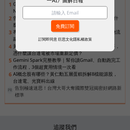
一AI》圖解日報
Gemini完整教學地圖！37篇實測整理，
1
Notebooks、Spark、提示詞架構全打包
告別「極速迷思」！Opensignal 國際評比揭密：什
2
麼才是 5G 時代的好網路？
專訪｜進貨沒變快，momo為何仍導入機器人？物流
3
副總揭比拚速度更棘手的缺工難題
訂閱即同意
巨思文化隱私權政策
黃仁勳兆元宴永遠站最後一排！最低調的二代鄭平，
4
憑什麼讓台達電被市場重新定價？
Gemini Spark完整教學｜幫你讀Gmail、自動跑完工
5
作流程，3個超實用情境一次看
AI概念股有哪些？黃仁勳五層蛋糕拆解8檔能源股，
6
台達電、光寶科出線
告別極速迷思！台灣大哥大奪國際雙冠揭密好網路新
PR
標準
追蹤我們