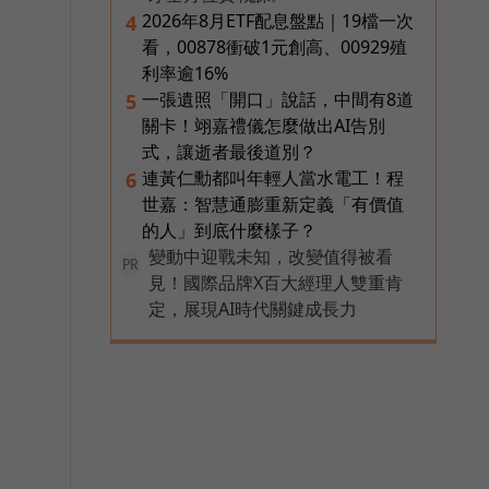
2026年8月ETF配息盤點｜19檔一次
4
看，00878衝破1元創高、00929殖
利率逾16%
一張遺照「開口」說話，中間有8道
5
關卡！翊嘉禮儀怎麼做出AI告別
式，讓逝者最後道別？
連黃仁勳都叫年輕人當水電工！程
6
世嘉：智慧通膨重新定義「有價值
的人」到底什麼樣子？
變動中迎戰未知，改變值得被看
PR
見！國際品牌X百大經理人雙重肯
定，展現AI時代關鍵成長力