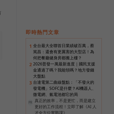
有
即時熱門文章
全台最大全聯首日業績破百萬，蔡
1
篤昌：還會有更厲害的大型店！為
何把餐廳健身房都搬上樓？
2026普發一萬最新進度｜國民支援
2
金通過了嗎？我能領嗎？地方發錢
大盤點
台達電第二曲線盤點：「不發火的
3
發電機」SOFC是什麼？AI機器人、
微電網、氫電池都它的局
真正的效率，不是更忙，而是建立
PR
更好的工作流程！立即了解《AI 人
才全方位實戰課》