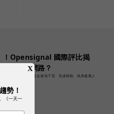
Opensignal 國際評比揭
G 時代的好網路？
X
軟體上的瞬間峰值，而是走進地下室、高速移動、或身處萬人
順暢且不中斷。
展趨勢！
、《一天一