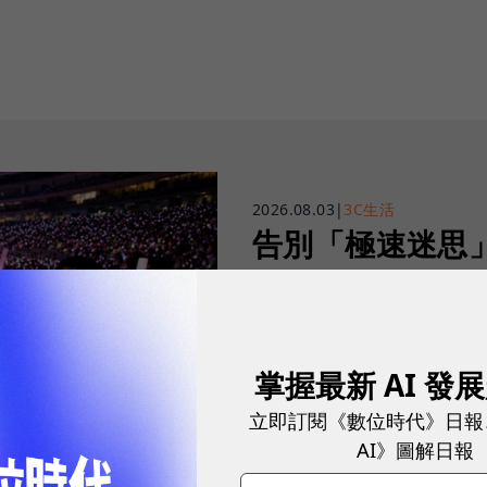
2026.08.03
|
3C生活
告別「極速迷思」！
密：什麼才是 5
真正好用的網路服務，不是測速
演唱會時，網路連線依然穩定、
掌握最新 AI 發
立即訂閱《數位時代》日報
AI》圖解日報
sponsored by
台灣大哥大