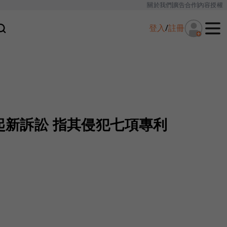
關於我們
廣告合作
內容授權
登入
/
註冊
提起新訴訟 指其侵犯七項專利