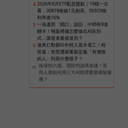
2026年8月ETF配息盤點｜19檔一次
4
看，00878衝破1元創高、00929殖
利率逾16%
一張遺照「開口」說話，中間有8道
5
關卡！翊嘉禮儀怎麼做出AI告別
式，讓逝者最後道別？
連黃仁勳都叫年輕人當水電工！程
6
世嘉：智慧通膨重新定義「有價值
的人」到底什麼樣子？
核保快六成、理賠判讀再加速！富
PR
邦人壽如何用三大AI助理重塑保險服
務？