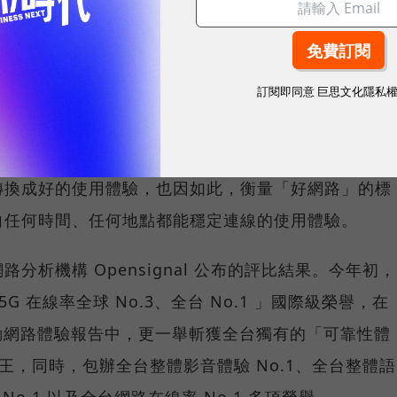
訂閱即同意
巨思文化隱私
重要指標，但在 5G 成為工作、娛樂、生活不可或缺
，再快的網速，如果不能讓其在人潮聚集、高速移動或
轉換成好的使用體驗，也因如此，衡量「好網路」的標
向任何時間、任何地點都能穩定連線的使用體驗。
分析機構 Opensignal 公布的評比結果。今年初，
G 在線率全球 No.3、全台 No.1 」國際級榮譽，在
台灣行動網路體驗報告中，更一舉斬獲全台獨有的「可靠性體
冠王，同時，包辦全台整體影音體驗 No.1、全台整體語
 No.1 以及全台網路在線率 No.1 多項榮譽。