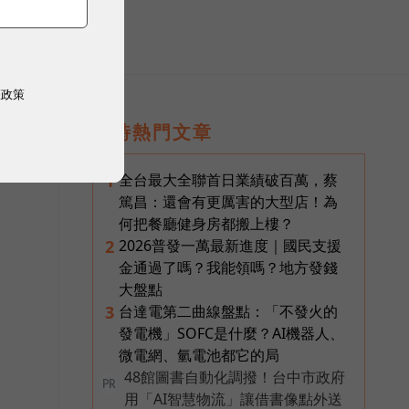
權政策
即時熱門文章
全台最大全聯首日業績破百萬，蔡
1
篤昌：還會有更厲害的大型店！為
何把餐廳健身房都搬上樓？
2026普發一萬最新進度｜國民支援
2
金通過了嗎？我能領嗎？地方發錢
大盤點
台達電第二曲線盤點：「不發火的
3
發電機」SOFC是什麼？AI機器人、
微電網、氫電池都它的局
48館圖書自動化調撥！台中市政府
PR
用「AI智慧物流」讓借書像點外送