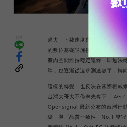
分享
過去，下載速度是評價電信服務的
的數位基礎設施後，消費者發現
室內空間維持穩定連線，即無法
準，也逐漸從追求測速數字，轉
這樣的轉變，也反映在國際權威網路
台灣大哥大不僅率先奪下「 4G／5
Opensignal 最新公布的
驗」與「品質一致性」No.1 雙
音體驗 No.1、全台 5G 語音體驗