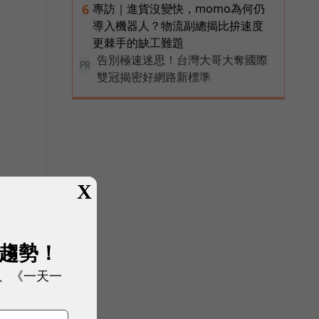
專訪｜進貨沒變快，momo為何仍
6
導入機器人？物流副總揭比拚速度
更棘手的缺工難題
告別極速迷思！台灣大哥大奪國際
PR
雙冠揭密好網路新標準
X
展趨勢！
、《一天一