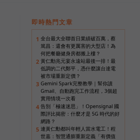
即時熱門文章
全台最大全聯首日業績破百萬，蔡
1
篤昌：還會有更厲害的大型店！為
何把餐廳健身房都搬上樓？
黃仁勳兆元宴永遠站最後一排！最
2
低調的二代鄭平，憑什麼讓台達電
被市場重新定價？
Gemini Spark完整教學｜幫你讀
3
Gmail、自動跑完工作流程，3個超
實用情境一次看
告別「極速迷思」！Opensignal 國
4
際評比揭密：什麼才是 5G 時代的好
網路？
連黃仁勳都叫年輕人當水電工！程
5
世嘉：智慧通膨重新定義「有價值