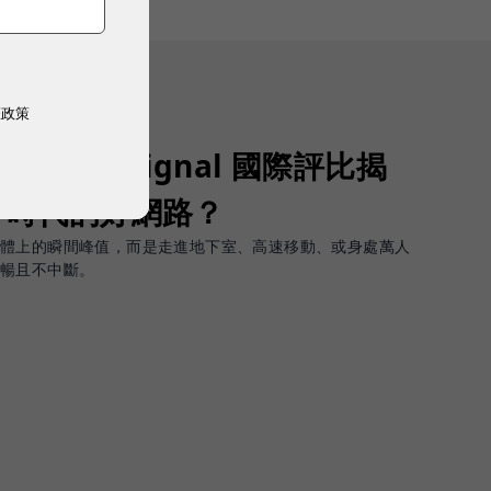
權政策
Opensignal 國際評比揭
G 時代的好網路？
軟體上的瞬間峰值，而是走進地下室、高速移動、或身處萬人
順暢且不中斷。