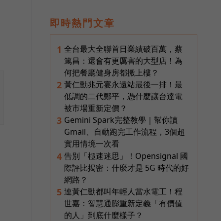
即時熱門文章
全台最大全聯首日業績破百萬，蔡
1
篤昌：還會有更厲害的大型店！為
何把餐廳健身房都搬上樓？
黃仁勳兆元宴永遠站最後一排！最
2
低調的二代鄭平，憑什麼讓台達電
被市場重新定價？
Gemini Spark完整教學｜幫你讀
3
Gmail、自動跑完工作流程，3個超
實用情境一次看
告別「極速迷思」！Opensignal 國
4
際評比揭密：什麼才是 5G 時代的好
網路？
連黃仁勳都叫年輕人當水電工！程
5
世嘉：智慧通膨重新定義「有價值
的人」到底什麼樣子？