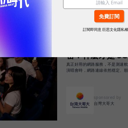
訂閱即同意
巨思文化隱私
2026.08.03
|
3C生活
告別「極速迷思」！
密：什麼才是 5
真正好用的網路服務，不是測速
演唱會時，網路連線依然穩定、
sponsored by
台灣大哥大