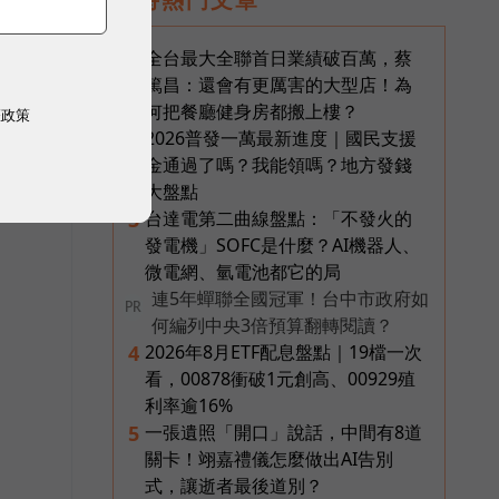
全台最大全聯首日業績破百萬，蔡
1
篤昌：還會有更厲害的大型店！為
何把餐廳健身房都搬上樓？
權政策
2026普發一萬最新進度｜國民支援
2
金通過了嗎？我能領嗎？地方發錢
大盤點
台達電第二曲線盤點：「不發火的
3
發電機」SOFC是什麼？AI機器人、
微電網、氫電池都它的局
連5年蟬聯全國冠軍！台中市政府如
PR
何編列中央3倍預算翻轉閱讀？
2026年8月ETF配息盤點｜19檔一次
4
看，00878衝破1元創高、00929殖
利率逾16%
一張遺照「開口」說話，中間有8道
5
關卡！翊嘉禮儀怎麼做出AI告別
式，讓逝者最後道別？