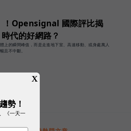
Opensignal 國際評比揭
G 時代的好網路？
軟體上的瞬間峰值，而是走進地下室、高速移動、或身處萬人
順暢且不中斷。
X
展趨勢！
、《一天一
即時熱門文章