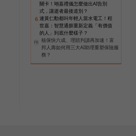
關卡！翊嘉禮儀怎麼做出AI告別
式，讓逝者最後道別？
連黃仁勳都叫年輕人當水電工！程
6
世嘉：智慧通膨重新定義「有價值
的人」到底什麼樣子？
核保快六成、理賠判讀再加速！富
PR
邦人壽如何用三大AI助理重塑保險服
務？