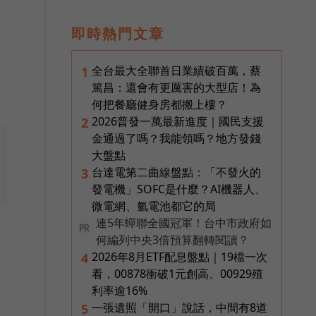
即時熱門文章
全台最大全聯首日業績破百萬，蔡
1
篤昌：還會有更厲害的大型店！為
何把餐廳健身房都搬上樓？
2026普發一萬最新進度｜國民支援
2
金通過了嗎？我能領嗎？地方發錢
大盤點
台達電第二曲線盤點：「不發火的
3
發電機」SOFC是什麼？AI機器人、
微電網、氫電池都它的局
連5年蟬聯全國冠軍！台中市政府如
PR
何編列中央3倍預算翻轉閱讀？
2026年8月ETF配息盤點｜19檔一次
4
看，00878衝破1元創高、00929殖
利率逾16%
一張遺照「開口」說話，中間有8道
5