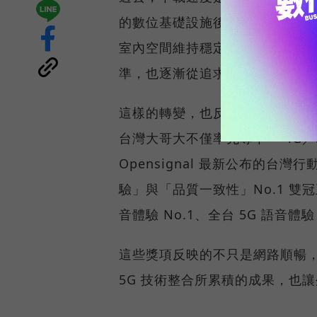
的數位基礎設施後，消費者發現
室內空間維持穩定連線，即無法
準，也逐漸從追求測速數字，轉
這樣的轉變，也反映在國際權威網路
台灣大哥大不僅率先奪下「 4G／5
Opensignal 最新公布的
驗」與「品質一致性」No.1 雙
音體驗 No.1、全台 5G 語音體驗
這些獎項反映的不只是網路順暢
5G 技術整合所累積的成果，也