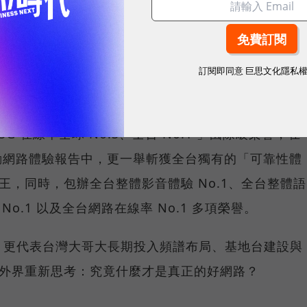
，再快的網速，如果不能讓其在人潮聚集、高速移動或
轉換成好的使用體驗，也因如此，衡量「好網路」的標
向任何時間、任何地點都能穩定連線的使用體驗。
訂閱即同意
巨思文化隱私
分析機構 Opensignal 公布的評比結果。今年初，
G 在線率全球 No.3、全台 No.1 」國際級榮譽，在
台灣行動網路體驗報告中，更一舉斬獲全台獨有的「可靠性體
冠王，同時，包辦全台整體影音體驗 No.1、全台整體語
 No.1 以及全台網路在線率 No.1 多項榮譽。
，更代表台灣大哥大長期投入頻譜布局、基地台建設與
讓外界重新思考：究竟什麼才是真正的好網路？