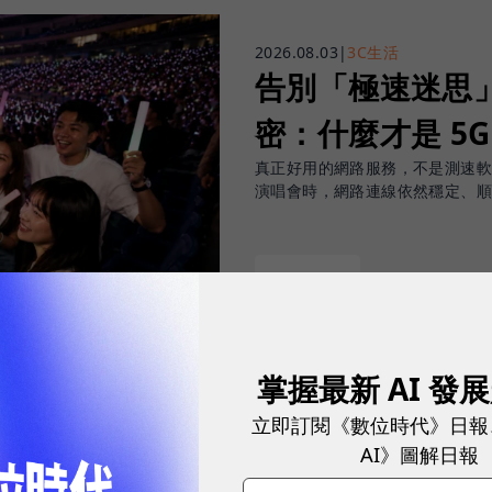
2026.08.03
|
3C生活
告別「極速迷思」！
密：什麼才是 5
真正好用的網路服務，不是測速
演唱會時，網路連線依然穩定、
sponsored by
台灣大哥大
掌握最新 AI 發
立即訂閱《數位時代》日報
AI》圖解日報
重要指標，但在 5G 成為工作、娛樂、生活不可或缺