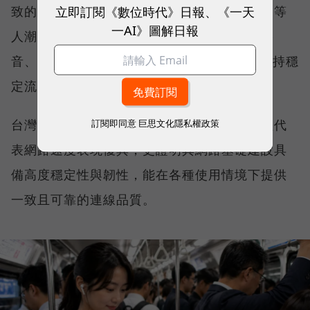
立即訂閱《數位時代》日報、《一天
致的網路服務品質。無論是在跨年晚會、球賽等
一AI》圖解日報
人潮密集場域，或是在高速移動時觀看串流影
音、傳送 LINE 訊息、分享社群動態，確保維持穩
定流暢，不因環境改變而明顯降速。
台灣大哥大能同時拿下這兩項全台第一，不僅代
訂閱即同意
巨思文化隱私權政策
表網路速度表現優異，更證明其網路基礎建設具
備高度穩定性與韌性，能在各種使用情境下提供
一致且可靠的連線品質。