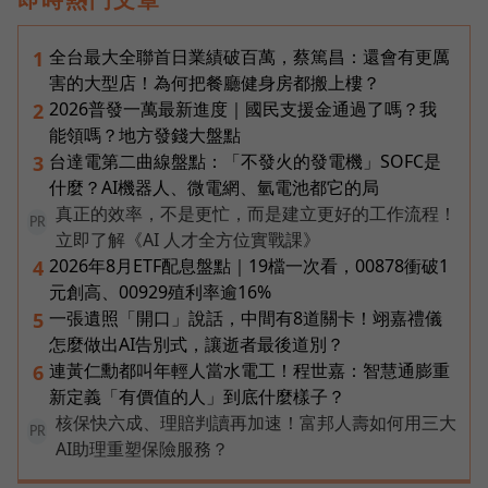
全台最大全聯首日業績破百萬，蔡篤昌：還會有更厲
1
害的大型店！為何把餐廳健身房都搬上樓？
2026普發一萬最新進度｜國民支援金通過了嗎？我
2
能領嗎？地方發錢大盤點
台達電第二曲線盤點：「不發火的發電機」SOFC是
3
什麼？AI機器人、微電網、氫電池都它的局
真正的效率，不是更忙，而是建立更好的工作流程！
PR
立即了解《AI 人才全方位實戰課》
2026年8月ETF配息盤點｜19檔一次看，00878衝破1
4
元創高、00929殖利率逾16%
一張遺照「開口」說話，中間有8道關卡！翊嘉禮儀
5
怎麼做出AI告別式，讓逝者最後道別？
連黃仁勳都叫年輕人當水電工！程世嘉：智慧通膨重
6
新定義「有價值的人」到底什麼樣子？
核保快六成、理賠判讀再加速！富邦人壽如何用三大
PR
AI助理重塑保險服務？