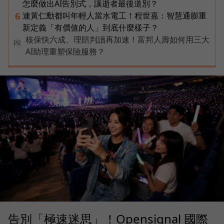
怎麼做出AI告別式，讓逝者最後道別？
連黃仁勳都叫年輕人當水電工！程世嘉：智慧通膨重
6
新定義「有價值的人」到底什麼樣子？
核保快六成、理賠判讀再加速！富邦人壽如何用三大
PR
AI助理重塑保險服務？
告別「極速迷思」！Opensignal 國際