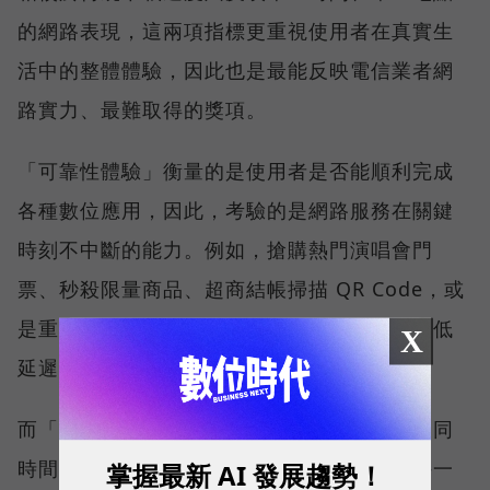
的網路表現，這兩項指標更重視使用者在真實生
活中的整體體驗，因此也是最能反映電信業者網
路實力、最難取得的獎項。
「可靠性體驗」衡量的是使用者是否能順利完成
各種數位應用，因此，考驗的是網路服務在關鍵
時刻不中斷的能力。例如，搶購熱門演唱會門
票、秒殺限量商品、超商結帳掃描 QR Code，或
是重要的線上會議，都需要網路能即時回應、低
X
延遲且持續運作。
而「品質一致性」則是衡量電信業者可否在不同
時間、不同地點、不同網路負載下，都能維持一
掌握最新 AI 發展趨勢！