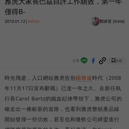
雅虎大家長巴茲自評工作績效，第一年
僅得B-
2010.01.12
|
Yahoo
鄭緯筌 (Vista)
分享
收藏
時光飛逝，入口網站雅虎告別
楊致遠
時代（2008
年11月17日宣布辭職）已達一年之久。在新任執
行長Carol Bartz的鐵血紀律帶領下，雅虎公司的
確走出一條嶄新的道路，也看到雅虎整頓產品線
開始發揮一些功效，甚至也和微軟公司締盟進行