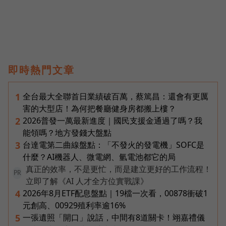
即時熱門文章
全台最大全聯首日業績破百萬，蔡篤昌：還會有更厲
1
害的大型店！為何把餐廳健身房都搬上樓？
2026普發一萬最新進度｜國民支援金通過了嗎？我
2
能領嗎？地方發錢大盤點
台達電第二曲線盤點：「不發火的發電機」SOFC是
3
什麼？AI機器人、微電網、氫電池都它的局
真正的效率，不是更忙，而是建立更好的工作流程！
PR
立即了解《AI 人才全方位實戰課》
2026年8月ETF配息盤點｜19檔一次看，00878衝破1
4
元創高、00929殖利率逾16%
一張遺照「開口」說話，中間有8道關卡！翊嘉禮儀
5