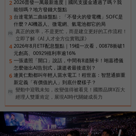
2026普發一萬最新進度｜國民支援金通過了嗎？我
2
能領嗎？地方發錢大盤點
台達電第二曲線盤點：「不發火的發電機」SOFC是
3
什麼？AI機器人、微電網、氫電池都它的局
真正的效率，不是更忙，而是建立更好的工作流程！
PR
立即了解《AI 人才全方位實戰課》
2026年8月ETF配息盤點｜19檔一次看，00878衝破1
4
元創高、00929殖利率逾16%
一張遺照「開口」說話，中間有8道關卡！翊嘉禮儀
5
怎麼做出AI告別式，讓逝者最後道別？
連黃仁勳都叫年輕人當水電工！程世嘉：智慧通膨重
6
新定義「有價值的人」到底什麼樣子？
變動中迎戰未知，改變值得被看見！國際品牌X百大
PR
經理人雙重肯定，展現AI時代關鍵成長力