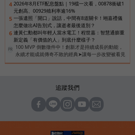
2026年8月ETF配息盤點｜19檔一次看，00878衝破1
4
元創高、00929殖利率逾16%
一張遺照「開口」說話，中間有8道關卡！翊嘉禮儀
5
怎麼做出AI告別式，讓逝者最後道別？
連黃仁勳都叫年輕人當水電工！程世嘉：智慧通膨重
6
新定義「有價值的人」到底什麼樣子？
100 MVP 倒數徵件中！創新才是持續成長的動能，
PR
永續才能成就傳奇不敗的經典➤讓每一步改變被看見
追蹤我們