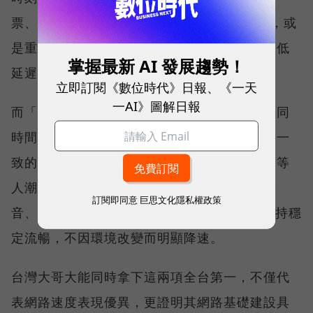
票、秒殺限量商品、超商結帳掃描 QR Code，或
是重要的線上會議，都需要網路能即時回應、低
掌握最新 AI 發展趨勢！
延遲且持續運作。
立即訂閱《數位時代》日報、《一天
一AI》圖解日報
而「品質一致性」則是衡量電信業者可否在不同
時間、不同地點、不同網路負載下，都能維持一
致的網路服務品質。無論是在跨年晚會、球賽等
人潮密集場域，或是在高速移動時觀看串流影
訂閱即同意
巨思文化隱私權政策
音、傳送 LINE 訊息、分享社群動態，確保維持穩
定流暢，不因環境改變而明顯降速。
台灣大哥大能同時拿下這兩項全台第一，不僅代
表網路速度表現優異，更證明其網路基礎建設具