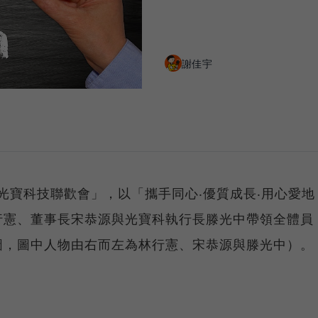
謝佳宇
0光寶科技聯歡會」，以「攜手同心‧優質成長‧用心愛地
行憲、董事長宋恭源與光寶科執行長滕光中帶領全體員
圖，圖中人物由右而左為林行憲、宋恭源與滕光中）。