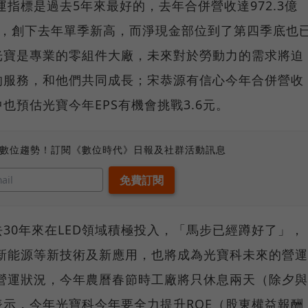
運指標是過去5年來最好的，去年合併營收達972.3億
億元，創下去年單季新高，而淨現金部位到了第四季底也
光寶是專業的零組件大廠，未來對於勞動力的需求將迫
的服務，和他們共同成長；宋恭源有信心今年合併營收
也預估光寶今年EPS有機會挑戰3.6元。
、數位趨勢！訂閱《數位時代》日報及社群活動訊息
30年來在LED領域積極投入，「馬步已經蹲好了」，
新能源等新技術及新應用，也將成為光寶科未來的營運
年營運狀況，今年農曆春節時工廠將只休息兩天（除夕與
示，今年光寶科今年要全力提升ROE（股東權益報酬