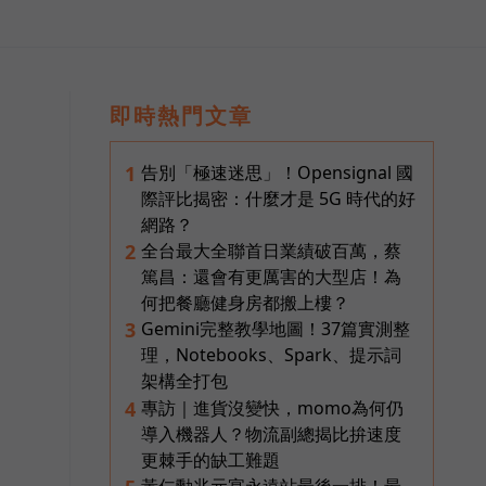
即時熱門文章
告別「極速迷思」！Opensignal 國
1
際評比揭密：什麼才是 5G 時代的好
網路？
全台最大全聯首日業績破百萬，蔡
2
篤昌：還會有更厲害的大型店！為
何把餐廳健身房都搬上樓？
Gemini完整教學地圖！37篇實測整
3
理，Notebooks、Spark、提示詞
架構全打包
專訪｜進貨沒變快，momo為何仍
4
導入機器人？物流副總揭比拚速度
更棘手的缺工難題
黃仁勳兆元宴永遠站最後一排！最