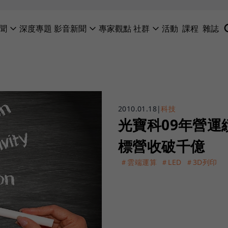
聞
深度專題
影音新聞
專家觀點
社群
活動
課程
雜誌
2010.01.18
|
科技
光寶科09年營運
標營收破千億
＃雲端運算
＃LED
＃3D列印