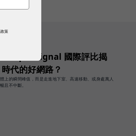
權政策
Opensignal 國際評比揭
G 時代的好網路？
軟體上的瞬間峰值，而是走進地下室、高速移動、或身處萬人
順暢且不中斷。