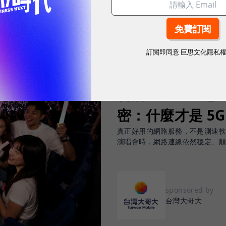
訂閱即同意
巨思文化隱私
2026.08.03
|
3C生活
告別「極速迷思」！
密：什麼才是 5
真正好用的網路服務，不是測速
演唱會時，網路連線依然穩定、
sponsored by
台灣大哥大