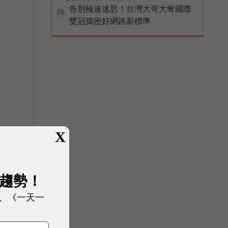
告別極速迷思！台灣大哥大奪國際
PR
雙冠揭密好網路新標準
X
展趨勢！
、《一天一