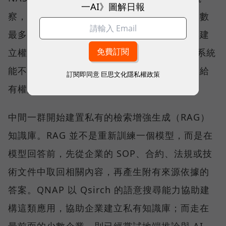
一AI》圖解日報
察，目前客戶大致分布在一條導入光譜上。人數
最多的一群，仍在把資料集中、分類、清理與建
立權限。這一步看似與 AI 無關，卻決定後續系統
能不能找到正確資料、辨識版本，並把答案交給
訂閱即同意
巨思文化隱私權政策
有權限的人。
中間一群開始建置私有的檢索增強生成（RAG）
知識庫。RAG 並不是重新訓練一個模型，而是在
模型回答前，先從企業的 SOP、合約、法規或技
術文件中取回相關內容，再產生附有來源依據的
答案。QNAP 以 Qsirch 的語意搜尋能力協助建
構這類應用，協助企業建立私有知識庫；而走在