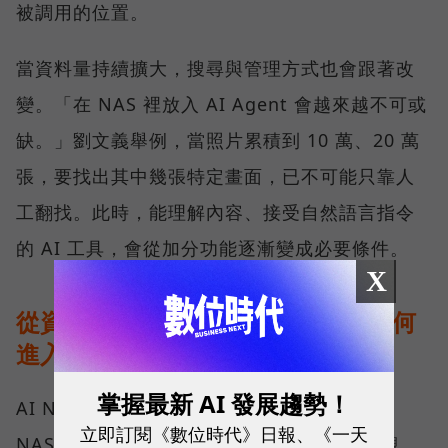
被調用的位置。
當資料量持續擴大，搜尋與管理方式也會跟著改
變。「在 NAS 裡放入 AI Agent 會越來越不可或
缺。」劉文義舉例，當照片累積到 10 萬、20 萬
張，要找出其中幾張特定畫面，已不可能只靠人
工翻找。此時，能理解內容、接受自然語言指令
的 AI 工具，會從加分功能逐漸變成必要條件。
X
從資料治理到地端推論：AI NAS 如何
進入企業工作流？
掌握最新 AI 發展趨勢！
AI NAS 不是「多了 AI 功能的 NAS」，而是
立即訂閱《數位時代》日報、《一天
NAS 在企業工作流裡換了位置。 依 QNAP 觀