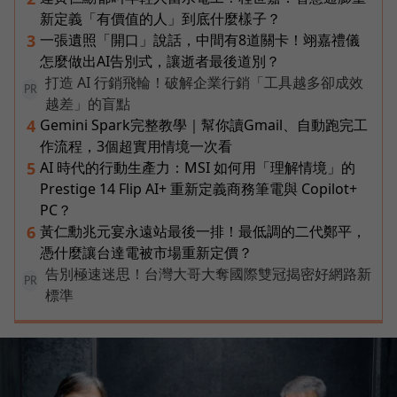
新定義「有價值的人」到底什麼樣子？
一張遺照「開口」說話，中間有8道關卡！翊嘉禮儀
3
怎麼做出AI告別式，讓逝者最後道別？
打造 AI 行銷飛輪！破解企業行銷「工具越多卻成效
PR
越差」的盲點
Gemini Spark完整教學｜幫你讀Gmail、自動跑完工
4
作流程，3個超實用情境一次看
AI 時代的行動生產力：MSI 如何用「理解情境」的
5
Prestige 14 Flip AI+ 重新定義商務筆電與 Copilot+
PC？
黃仁勳兆元宴永遠站最後一排！最低調的二代鄭平，
6
憑什麼讓台達電被市場重新定價？
告別極速迷思！台灣大哥大奪國際雙冠揭密好網路新
PR
標準