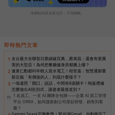
本網站內容未經允許，不得轉載。
即時熱門文章
全台最大全聯首日業績破百萬，蔡篤昌：還會有更厲
1
害的大型店！為何把餐廳健身房都搬上樓？
連黃仁勳都叫年輕人當水電工！程世嘉：智慧通膨重
2
新定義「有價值的人」到底什麼樣子？
一張遺照「開口」說話，中間有8道關卡！翊嘉禮儀
3
怎麼做出AI告別式，讓逝者最後道別？
1 名員工、一支 AI 團隊全包辦——企業 AI 員工管理
PR
平台 ORRA，如何讓新創公司撐起研發、銷售到客
服？
Gemini Spark完整教學｜幫你讀Gmail、自動跑完工
4