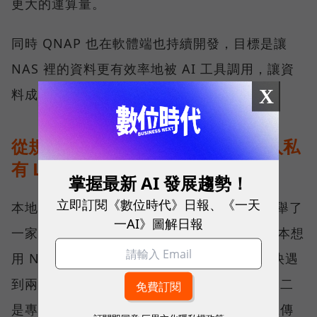
更大的運算量。
同時 QNAP 也在軟體端也持續開發，目標是讓
NAS 裡的資料更有效率地被 AI 工具調用，讓資
X
料成為有價值的知識。
從規格走到現場：能源公司如何導入私
有 LLM？
掌握最新 AI 發展趨勢！
立即訂閱《數位時代》日報、《一天
本地 AI 實際落地部署會是什麼模樣？劉文義舉了
一AI》圖解日報
一家約 50 多人的能源公司為例。這家公司原本想
用 NAS 搭配雲端 AI 建置內部資料庫，但很快遇
到兩個瓶頸：一是員工查詢時明顯出現卡頓；二
是專利、技術與合約都高度敏感，高層不願上傳