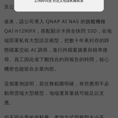
訂閱即同意
巨思文化隱私權政策
至公有雲，擔心機密資料會有外洩的疑慮。
後來，該公司導入 QNAP AI NAS 的旗艦機種
QAI-h1290FX，搭配顯示卡與全快閃 SSD，在地
端部署私有大型語言模型，把數十年來封存的靜
態檔案交給 AI 調用，進行跨檔案摘要與精準搜
尋。員工因此省下翻找合約與報告的時間，核心
機密也能留在企業內部。
這個案例說明，若任務範圍明確，有些應用不必
動用雲端大型模型，地端運算量就可能足以支
應。
但不同企業的資料量、查詢方式與模型大小不