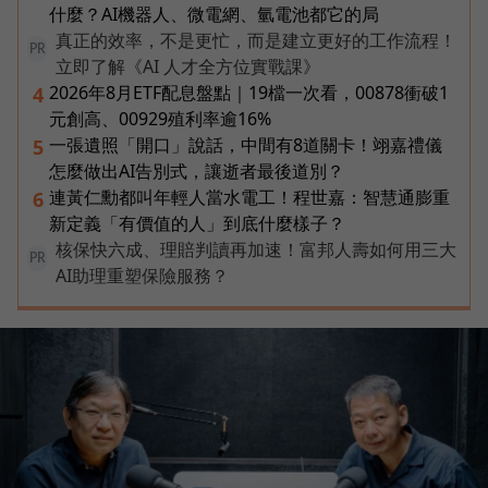
什麼？AI機器人、微電網、氫電池都它的局
真正的效率，不是更忙，而是建立更好的工作流程！
PR
立即了解《AI 人才全方位實戰課》
2026年8月ETF配息盤點｜19檔一次看，00878衝破1
4
元創高、00929殖利率逾16%
一張遺照「開口」說話，中間有8道關卡！翊嘉禮儀
5
怎麼做出AI告別式，讓逝者最後道別？
連黃仁勳都叫年輕人當水電工！程世嘉：智慧通膨重
6
新定義「有價值的人」到底什麼樣子？
核保快六成、理賠判讀再加速！富邦人壽如何用三大
PR
AI助理重塑保險服務？