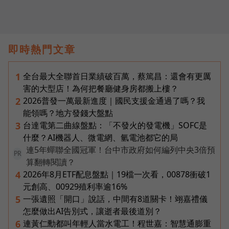
即時熱門文章
全台最大全聯首日業績破百萬，蔡篤昌：還會有更厲
1
害的大型店！為何把餐廳健身房都搬上樓？
2026普發一萬最新進度｜國民支援金通過了嗎？我
2
能領嗎？地方發錢大盤點
台達電第二曲線盤點：「不發火的發電機」SOFC是
3
什麼？AI機器人、微電網、氫電池都它的局
連5年蟬聯全國冠軍！台中市政府如何編列中央3倍預
PR
算翻轉閱讀？
2026年8月ETF配息盤點｜19檔一次看，00878衝破1
4
元創高、00929殖利率逾16%
一張遺照「開口」說話，中間有8道關卡！翊嘉禮儀
5
怎麼做出AI告別式，讓逝者最後道別？
連黃仁勳都叫年輕人當水電工！程世嘉：智慧通膨重
6