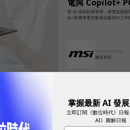
電與 Copilot+ 
當 AI 成為貼身助理，筆電從效能競賽
AI+商務筆電亦重新定義現代工作
sponsored by
微星科技
掌握最新 AI 發
度滲透職場，從會議記錄、文件撰寫、資料搜尋、內容
都開始思考：「我懂得善用 AI 嗎？我的硬體跟得上
立即訂閱《數位時代》日報
AI》圖解日報