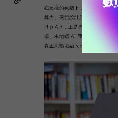
在這樣的氛圍下，市場對 AI P
算力、硬體設計與真實使用情境無縫整
Flip AI+，正是專為商務菁英與專
構、本地端 AI 運算、2-in-1
真正流暢地融入日常工作流程。