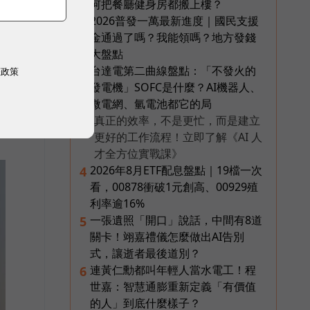
何把餐廳健身房都搬上樓？
2026普發一萬最新進度｜國民支援
2
金通過了嗎？我能領嗎？地方發錢
大盤點
台達電第二曲線盤點：「不發火的
3
權政策
發電機」SOFC是什麼？AI機器人、
微電網、氫電池都它的局
真正的效率，不是更忙，而是建立
PR
更好的工作流程！立即了解《AI 人
才全方位實戰課》
2026年8月ETF配息盤點｜19檔一次
4
看，00878衝破1元創高、00929殖
利率逾16%
一張遺照「開口」說話，中間有8道
5
關卡！翊嘉禮儀怎麼做出AI告別
式，讓逝者最後道別？
連黃仁勳都叫年輕人當水電工！程
6
世嘉：智慧通膨重新定義「有價值
的人」到底什麼樣子？