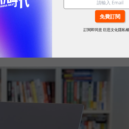
C 的期待，已從單純搭載最新處理器，擴展到如何將 AI
合。微星科技（MSI）最新推出的 Prestige 14
業人士打造的解方。它結合了微軟 Copilot+ PC 架
訂閱即同意
巨思文化隱私
 翻轉設計、高畫質 OLED 顯示器與全天候續航力，讓 AI