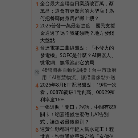
全台最大全聯首日業績破百萬，蔡
1
篤昌：還會有更厲害的大型店！為
何把餐廳健身房都搬上樓？
2026普發一萬最新進度｜國民支援
2
金通過了嗎？我能領嗎？地方發錢
大盤點
台達電第二曲線盤點：「不發火的
3
發電機」SOFC是什麼？AI機器人、
微電網、氫電池都它的局
48館圖書自動化調撥！台中市政府
PR
用「AI智慧物流」讓借書像點外送
2026年8月ETF配息盤點｜19檔一次
4
看，00878衝破1元創高、00929殖
利率逾16%
一張遺照「開口」說話，中間有8道
5
關卡！翊嘉禮儀怎麼做出AI告別
式，讓逝者最後道別？
連黃仁勳都叫年輕人當水電工！程
6
世嘉：智慧通膨重新定義「有價值