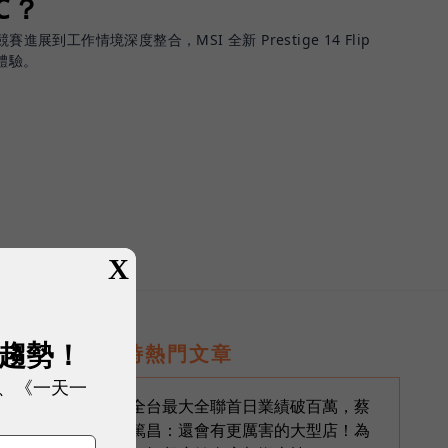
PC？
進展到工作情境深度整合，MSI 全新 Prestige 14 Flip
體驗。
X
展趨勢！
即時熱門文章
生
、《一天一
全台最大全聯首日業績破百萬，蔡
1
篤昌：還會有更厲害的大型店！為