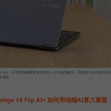
4 Flip AI+，正是專為商務菁英與專業人士打造的解方，高畫質 OLED 顯示器
作流程。
stige 14 Flip AI+ 如何用地端AI算力重塑