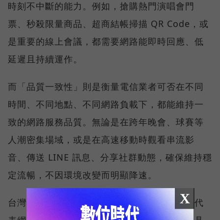
時刻不中斷的能力。例如，搶購熱門演唱會門
票、秒殺限量商品、超商結帳掃描 QR Code，或
是重要的線上會議，都需要網路能即時回應、低
延遲且持續運作。
而「品質一致性」則是衡量電信業者可否在不同
時間、不同地點、不同網路負載下，都能維持一
致的網路服務品質。無論是在跨年晚會、球賽等
人潮密集場域，或是在高速移動時觀看串流影
音、傳送 LINE 訊息、分享社群動態，確保維持穩
定流暢，不因環境改變而明顯降速。
X
台灣大哥大能同時拿下這兩項全台第一，不僅代
表網路速度表現優異，更證明其網路基礎建設具