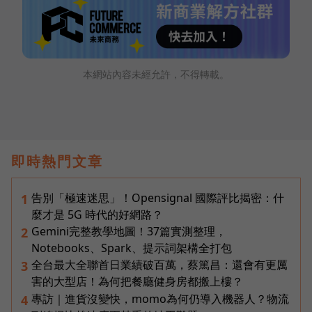
本網站內容未經允許，不得轉載。
即時熱門文章
告別「極速迷思」！Opensignal 國際評比揭密：什
1
麼才是 5G 時代的好網路？
Gemini完整教學地圖！37篇實測整理，
2
Notebooks、Spark、提示詞架構全打包
全台最大全聯首日業績破百萬，蔡篤昌：還會有更厲
3
害的大型店！為何把餐廳健身房都搬上樓？
專訪｜進貨沒變快，momo為何仍導入機器人？物流
4