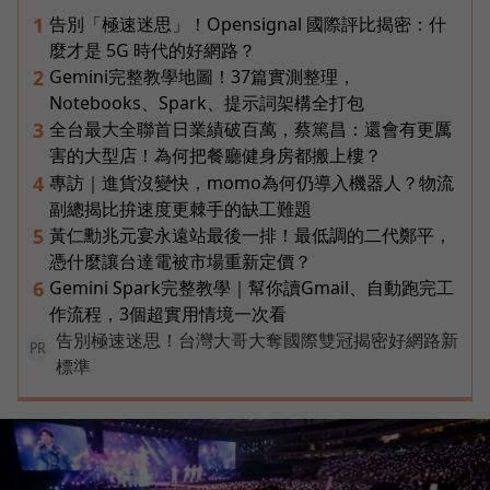
告別「極速迷思」！Opensignal 國際評比揭密：什
1
麼才是 5G 時代的好網路？
Gemini完整教學地圖！37篇實測整理，
2
Notebooks、Spark、提示詞架構全打包
全台最大全聯首日業績破百萬，蔡篤昌：還會有更厲
3
害的大型店！為何把餐廳健身房都搬上樓？
專訪｜進貨沒變快，momo為何仍導入機器人？物流
4
副總揭比拚速度更棘手的缺工難題
黃仁勳兆元宴永遠站最後一排！最低調的二代鄭平，
5
憑什麼讓台達電被市場重新定價？
Gemini Spark完整教學｜幫你讀Gmail、自動跑完工
6
作流程，3個超實用情境一次看
告別極速迷思！台灣大哥大奪國際雙冠揭密好網路新
PR
標準