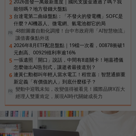
2026普發一萬最新進度｜國民支援金通過了嗎？我
2
能領嗎？地方發錢大盤點
台達電第二曲線盤點：「不發火的發電機」SOFC是
3
什麼？AI機器人、微電網、氫電池都它的局
48館圖書自動化調撥！台中市政府用「AI智慧物流」
PR
讓借書像點外送
2026年8月ETF配息盤點｜19檔一次看，00878衝破1
4
元創高、00929殖利率逾16%
一張遺照「開口」說話，中間有8道關卡！翊嘉禮儀
5
怎麼做出AI告別式，讓逝者最後道別？
連黃仁勳都叫年輕人當水電工！程世嘉：智慧通膨重
6
新定義「有價值的人」到底什麼樣子？
變動中迎戰未知，改變值得被看見！國際品牌X百大
PR
經理人雙重肯定，展現AI時代關鍵成長力