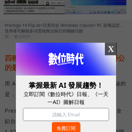
Prestige 14 Flip AI+完美符合 Windows Copilot+ PC 架構認證，
使用者可解鎖多項雲端無法執行的關鍵功能
圖／ 數位時代
X
四種模式自由切換，完美補足行動辦公
的最後一哩路
用 AI 提升效率只是第一步，真正影響使用體驗的
掌握最新 AI 發展趨勢！
立即訂閱《數位時代》日報、《一天
是，筆電與人互動的每一個細節。
一AI》圖解日報
Prestige 14 Flip AI+ 採用全新的精工設計，全
鋁合金打造的纖薄機身搭配弧形圓角，重量僅
1.37 公斤，不僅兼具質感與耐用性，更讓長時間