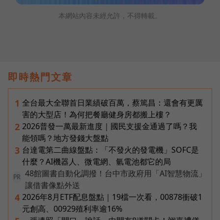
本網站內容未經允許，不得轉載。
即時熱門文章
全台最大全聯首日業績破百萬，蔡篤昌：還會有更厲
1
害的大型店！為何把餐廳健身房都搬上樓？
2026普發一萬最新進度｜國民支援金通過了嗎？我
2
能領嗎？地方發錢大盤點
台達電第二曲線盤點：「不發火的發電機」SOFC是
3
什麼？AI機器人、微電網、氫電池都它的局
48館圖書自動化調撥！台中市政府用「AI智慧物流」
PR
讓借書像點外送
2026年8月ETF配息盤點｜19檔一次看，00878衝破1
4
元創高、00929殖利率逾16%