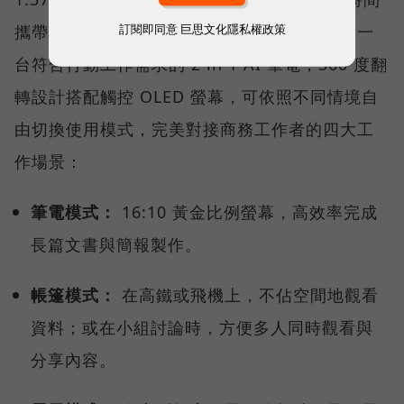
訂閱即同意
巨思文化隱私權政策
攜帶變得更加舒適。值得特別一提的是，它是一
台符合行動工作需求的 2 in 1 AI 筆電，360 度翻
轉設計搭配觸控 OLED 螢幕，可依照不同情境自
由切換使用模式，完美對接商務工作者的四大工
作場景：
筆電模式：
16:10 黃金比例螢幕，高效率完成
長篇文書與簡報製作。
帳篷模式：
在高鐵或飛機上，不佔空間地觀看
資料；或在小組討論時，方便多人同時觀看與
分享內容。