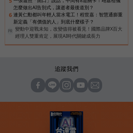
一張遺照「開口」說話，中間有8道關卡！翊嘉禮儀
5
怎麼做出AI告別式，讓逝者最後道別？
連黃仁勳都叫年輕人當水電工！程世嘉：智慧通膨重
6
新定義「有價值的人」到底什麼樣子？
變動中迎戰未知，改變值得被看見！國際品牌X百大
PR
經理人雙重肯定，展現AI時代關鍵成長力
追蹤我們