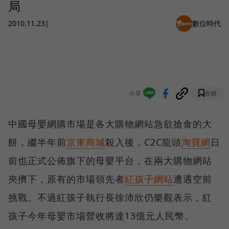
局
2010.11.23
|
數位時代
分享
收藏
中國母嬰網購市場是各大購物網站急欲搶食的大
餅，繼半年前
京東商城
殺入後，C2C龍頭
淘寶網
日
前也正式公佈旗下的母嬰平台，在兩大購物網站
夾擠下，原有的市場領先者
紅孩子網站
遭遇空前
挑戰。不過紅孩子執行長徐沛欣仍樂觀表示，紅
孩子今年母嬰市場營收將達13億元人民幣。