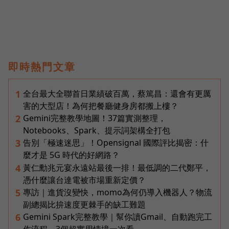
即時熱門文章
全台最大全聯首日業績破百萬，蔡篤昌：還會有更厲
1
害的大型店！為何把餐廳健身房都搬上樓？
Gemini完整教學地圖！37篇實測整理，
2
Notebooks、Spark、提示詞架構全打包
告別「極速迷思」！Opensignal 國際評比揭密：什
3
麼才是 5G 時代的好網路？
黃仁勳兆元宴永遠站最後一排！最低調的二代鄭平，
4
憑什麼讓台達電被市場重新定價？
專訪｜進貨沒變快，momo為何仍導入機器人？物流
5
副總揭比拚速度更棘手的缺工難題
Gemini Spark完整教學｜幫你讀Gmail、自動跑完工
6
作流程，3個超實用情境一次看