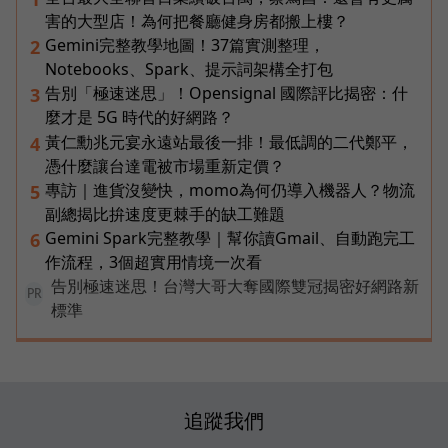
害的大型店！為何把餐廳健身房都搬上樓？
Gemini完整教學地圖！37篇實測整理，
2
Notebooks、Spark、提示詞架構全打包
告別「極速迷思」！Opensignal 國際評比揭密：什
3
麼才是 5G 時代的好網路？
黃仁勳兆元宴永遠站最後一排！最低調的二代鄭平，
4
憑什麼讓台達電被市場重新定價？
專訪｜進貨沒變快，momo為何仍導入機器人？物流
5
副總揭比拚速度更棘手的缺工難題
Gemini Spark完整教學｜幫你讀Gmail、自動跑完工
6
作流程，3個超實用情境一次看
告別極速迷思！台灣大哥大奪國際雙冠揭密好網路新
PR
標準
追蹤我們