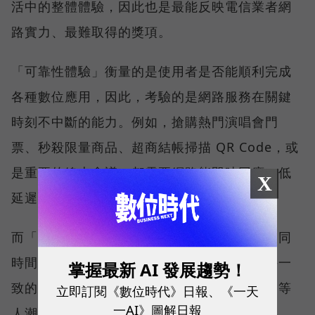
活中的整體體驗，因此也是最能反映電信業者網
路實力、最難取得的獎項。
「可靠性體驗」衡量的是使用者是否能順利完成
各種數位應用，因此，考驗的是網路服務在關鍵
時刻不中斷的能力。例如，搶購熱門演唱會門
票、秒殺限量商品、超商結帳掃描 QR Code，或
是重要的線上會議，都需要網路能即時回應、低
X
延遲且持續運作。
而「品質一致性」則是衡量電信業者可否在不同
時間、不同地點、不同網路負載下，都能維持一
掌握最新 AI 發展趨勢！
致的網路服務品質。無論是在跨年晚會、球賽等
立即訂閱《數位時代》日報、《一天
一AI》圖解日報
人潮密集場域，或是在高速移動時觀看串流影