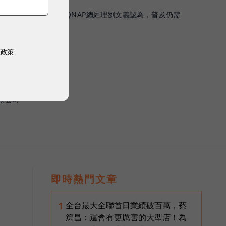
安全調用與算力成本。QNAP總經理劉文義認為，普及仍需
現在就得開始
權政策
限公司
即時熱門文章
全台最大全聯首日業績破百萬，蔡
1
篤昌：還會有更厲害的大型店！為