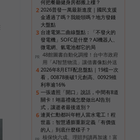
何把餐廳健身房都搬上樓？
2026普發一萬最新進度｜國民支援
2
金通過了嗎？我能領嗎？地方發錢
大盤點
整
台達電第二曲線盤點：「不發火的
3
發電機」SOFC是什麼？AI機器人、
微電網、氫電池都它的局
48館圖書自動化調撥！台中市政府
PR
用「AI智慧物流」讓借書像點外送
2026年8月ETF配息盤點｜19檔一次
4
看，00878衝破1元創高、00929殖
利率逾16%
一張遺照「開口」說話，中間有8道
5
關卡！翊嘉禮儀怎麼做出AI告別
式，讓逝者最後道別？
連黃仁勳都叫年輕人當水電工！程
6
世嘉：智慧通膨重新定義「有價值
的人」到底什麼樣子？
核保快六成、理賠判讀再加速！富
PR