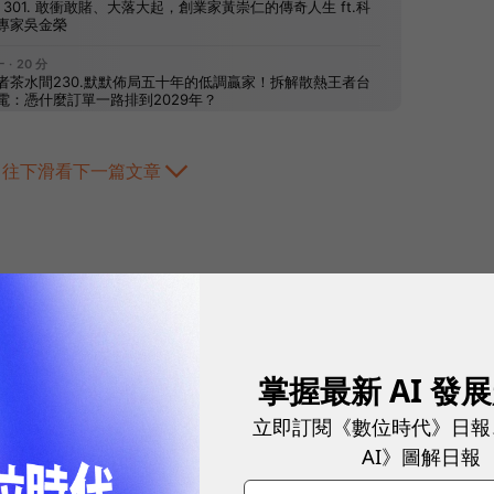
往下滑看下一篇文章
掌握最新 AI 發
2026.08.05
|
AI與大數據
立即訂閱《數位時代》日報
AI NAS 何時才
AI》圖解日報
的成本、算力與