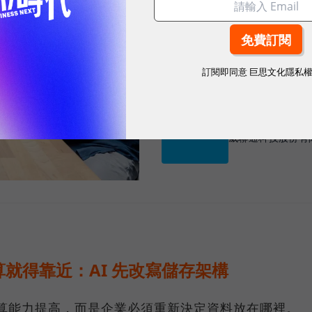
地端AI瓶頸不只模型，而是資料
2、3年，但資料治理與場景盤點
訂閱即同意
巨思文化隱私
sponsored by
威聯通科技股份有
就得靠近：AI 先改寫儲存架構
運算能力提高，而是企業必須重新決定資料放在哪裡。