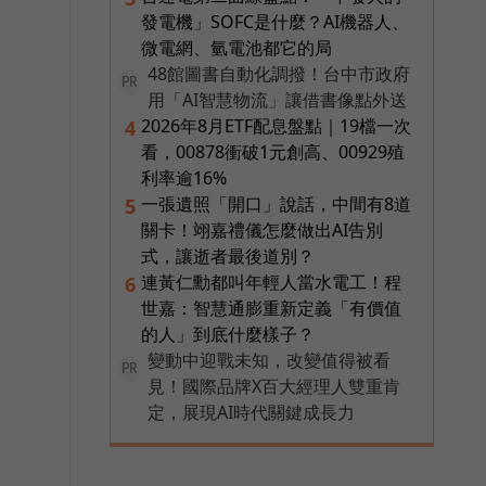
發電機」SOFC是什麼？AI機器人、
微電網、氫電池都它的局
48館圖書自動化調撥！台中市政府
PR
用「AI智慧物流」讓借書像點外送
2026年8月ETF配息盤點｜19檔一次
4
看，00878衝破1元創高、00929殖
利率逾16%
一張遺照「開口」說話，中間有8道
5
關卡！翊嘉禮儀怎麼做出AI告別
式，讓逝者最後道別？
連黃仁勳都叫年輕人當水電工！程
6
世嘉：智慧通膨重新定義「有價值
的人」到底什麼樣子？
變動中迎戰未知，改變值得被看
PR
見！國際品牌X百大經理人雙重肯
定，展現AI時代關鍵成長力