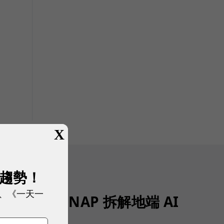
X
展趨勢！
、《一天一
值得部署？QNAP 拆解地端 AI
資料門檻