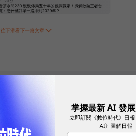
往下滑看下一篇文章
2026.08.03
|
3C生活
告別「極速迷思」！
掌握最新 AI 發
密：什麼才是 5
立即訂閱《數位時代》日報
AI》圖解日報
真正好用的網路服務，不是測速
演唱會時，網路連線依然穩定、