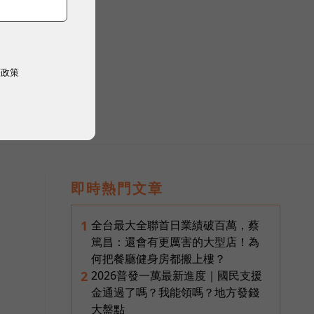
權政策
即時熱門文章
全台最大全聯首日業績破百萬，蔡
1
篤昌：還會有更厲害的大型店！為
何把餐廳健身房都搬上樓？
2026普發一萬最新進度｜國民支援
2
金通過了嗎？我能領嗎？地方發錢
大盤點