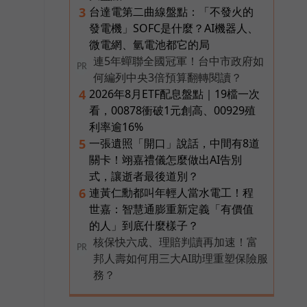
台達電第二曲線盤點：「不發火的
3
發電機」SOFC是什麼？AI機器人、
微電網、氫電池都它的局
連5年蟬聯全國冠軍！台中市政府如
PR
何編列中央3倍預算翻轉閱讀？
2026年8月ETF配息盤點｜19檔一次
4
看，00878衝破1元創高、00929殖
利率逾16%
一張遺照「開口」說話，中間有8道
5
關卡！翊嘉禮儀怎麼做出AI告別
式，讓逝者最後道別？
連黃仁勳都叫年輕人當水電工！程
6
世嘉：智慧通膨重新定義「有價值
的人」到底什麼樣子？
核保快六成、理賠判讀再加速！富
PR
邦人壽如何用三大AI助理重塑保險服
務？