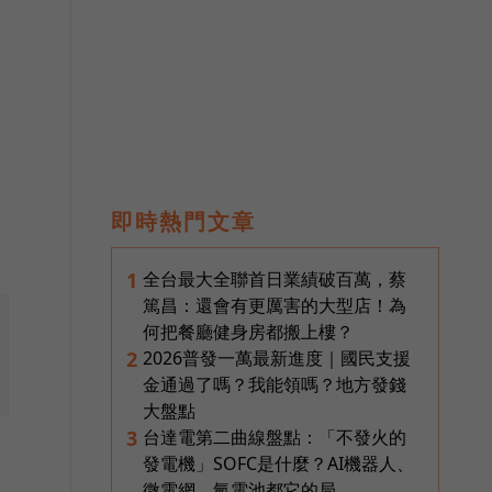
即時熱門文章
全台最大全聯首日業績破百萬，蔡
1
篤昌：還會有更厲害的大型店！為
何把餐廳健身房都搬上樓？
2026普發一萬最新進度｜國民支援
2
金通過了嗎？我能領嗎？地方發錢
大盤點
台達電第二曲線盤點：「不發火的
3
發電機」SOFC是什麼？AI機器人、
微電網、氫電池都它的局