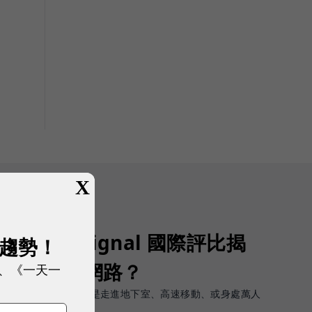
X
Opensignal 國際評比揭
展趨勢！
G 時代的好網路？
、《一天一
軟體上的瞬間峰值，而是走進地下室、高速移動、或身處萬人
順暢且不中斷。