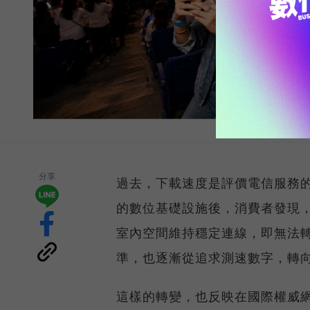
分享
過去，下載速度是評價電信服務的
的數位基礎設施後，消費者發現
室內空間維持穩定連線，即無法
準，也逐漸從追求測速數字，轉
這樣的轉變，也反映在國際權威網路