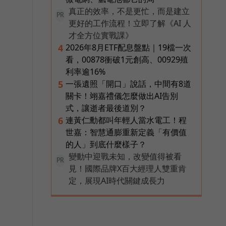
真正的效率，不是更忙，而是建立
PR
更好的工作流程！立即了解《AI 人
才全方位實戰課》
2026年8月ETF配息盤點｜19檔一次
4
看，00878衝破1元創高、00929殖
利率逾16%
一張遺照「開口」說話，中間有8道
5
關卡！翊嘉禮儀怎麼做出AI告別
式，讓逝者最後道別？
連黃仁勳都叫年輕人當水電工！程
6
世嘉：智慧通膨重新定義「有價值
的人」到底什麼樣子？
變動中迎戰未知，改變值得被看
PR
見！國際品牌X百大經理人雙重肯
定，展現AI時代關鍵成長力