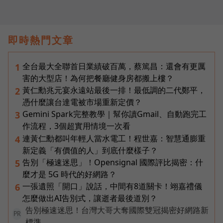
即時熱門文章
全台最大全聯首日業績破百萬，蔡篤昌：還會有更厲
1
害的大型店！為何把餐廳健身房都搬上樓？
黃仁勳兆元宴永遠站最後一排！最低調的二代鄭平，
2
憑什麼讓台達電被市場重新定價？
Gemini Spark完整教學｜幫你讀Gmail、自動跑完工
3
作流程，3個超實用情境一次看
連黃仁勳都叫年輕人當水電工！程世嘉：智慧通膨重
4
新定義「有價值的人」到底什麼樣子？
告別「極速迷思」！Opensignal 國際評比揭密：什
5
麼才是 5G 時代的好網路？
一張遺照「開口」說話，中間有8道關卡！翊嘉禮儀
6
怎麼做出AI告別式，讓逝者最後道別？
告別極速迷思！台灣大哥大奪國際雙冠揭密好網路新
PR
標準