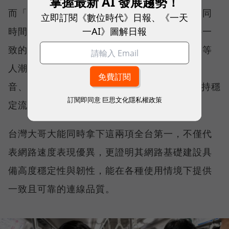
掌握最新 AI 發展趨勢！
而「品質一致性」則是衡量電信業者可否在不同
立即訂閱《數位時代》日報、《一天
一AI》圖解日報
時間、不同地點、不同網路負載下，都能維持一
致的網路服務品質。無論是在跨年晚會、球賽等
人潮密集場域，或是在高速移動時觀看串流影
音、傳送 LINE 訊息、分享社群動態，確保維持穩
訂閱即同意
巨思文化隱私權政策
定流暢，不因環境改變而明顯降速。
台灣大哥大能同時拿下這兩項全台第一，不僅代
表網路速度表現優異，更證明其網路基礎建設具
備高度穩定性與韌性，能在各種使用情境下提供
一致且可靠的連線品質。