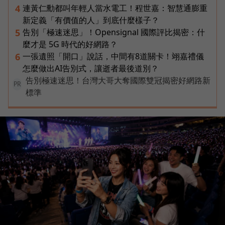
連黃仁勳都叫年輕人當水電工！程世嘉：智慧通膨重
4
新定義「有價值的人」到底什麼樣子？
告別「極速迷思」！Opensignal 國際評比揭密：什
5
麼才是 5G 時代的好網路？
一張遺照「開口」說話，中間有8道關卡！翊嘉禮儀
6
怎麼做出AI告別式，讓逝者最後道別？
告別極速迷思！台灣大哥大奪國際雙冠揭密好網路新
PR
標準