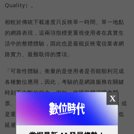
Quality）。
相較於傳統下載速度只反映單一時間、單一地點
的網路表現，這兩項指標更重視使用者在真實生
活中的整體體驗，因此也是最能反映電信業者網
路實力、最難取得的獎項。
「可靠性體驗」衡量的是使用者是否能順利完成
各種數位應用，因此，考驗的是網路服務在關鍵
時刻不中斷的能力。例如，搶購熱門演唱會門
X
票、秒殺限量商品、超商結帳掃描 QR Code，或
是重要的線上會議，都需要網路能即時回應、低
延遲且持續運作。