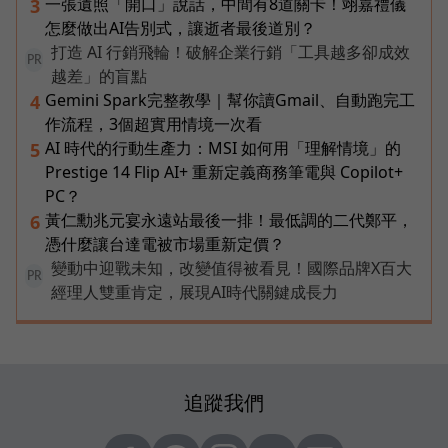
一張遺照「開口」說話，中間有8道關卡！翊嘉禮儀
3
怎麼做出AI告別式，讓逝者最後道別？
打造 AI 行銷飛輪！破解企業行銷「工具越多卻成效
PR
越差」的盲點
Gemini Spark完整教學｜幫你讀Gmail、自動跑完工
4
作流程，3個超實用情境一次看
AI 時代的行動生產力：MSI 如何用「理解情境」的
5
Prestige 14 Flip AI+ 重新定義商務筆電與 Copilot+
PC？
黃仁勳兆元宴永遠站最後一排！最低調的二代鄭平，
6
憑什麼讓台達電被市場重新定價？
變動中迎戰未知，改變值得被看見！國際品牌X百大
PR
經理人雙重肯定，展現AI時代關鍵成長力
追蹤我們