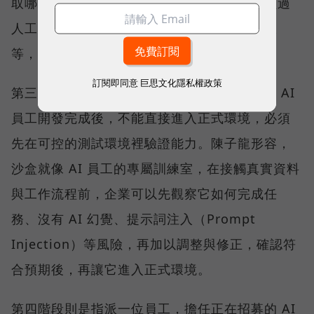
取哪些資料、串接哪些系統、哪些動作必須經過
人工核准、產出結果是草稿還是可以直接上線
等，避免因權限設定不清而超出職責範圍。
訂閱即同意
巨思文化隱私權政策
第三階段是進入沙盒（Sandbox）環境測試，AI
員工開發完成後，不能直接進入正式環境，必須
先在可控的測試環境裡驗證能力。陳子龍形容，
沙盒就像 AI 員工的專屬訓練室，在接觸真實資料
與工作流程前，企業可以先觀察它如何完成任
務、沒有 AI 幻覺、提示詞注入（Prompt
Injection）等風險，再加以調整與修正，確認符
合預期後，再讓它進入正式環境。
第四階段則是指派一位員工，擔任正在招募的 AI