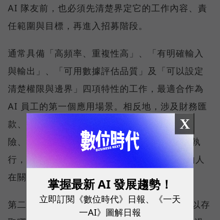
AI 隊友前，也必須先清楚界定它的工作內容、責
任範圍與目標，再進入招募階段。
通常具備「高頻率、重複性高」、「有明確輸入
與輸出」、「可用數據評估品質」及「可以設定
清楚權限與邊界」四項特性的工作，最適合作為
AI 員工的第一個應用場景。相反地，涉及財務匯
X
款、人際互動、情感信任，或美感判斷等高風
險、難以標準化的工作，則不應完全交由 AI 執
行，而應保留 Human in the Loop 機制，由人
在關鍵節點負責把關與決策。
掌握最新 AI 發展趨勢！
立即訂閱《數位時代》日報、《一天
第二階段則是設定權限邊界，包括 AI 員工可以存
一AI》圖解日報