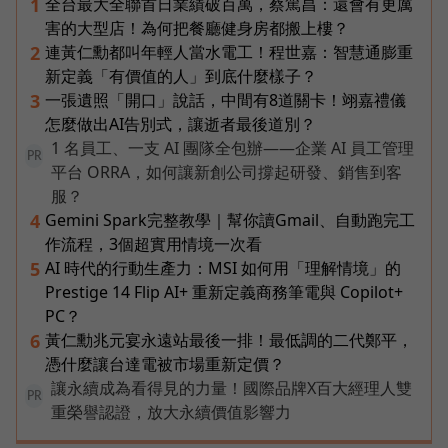
全台最大全聯首日業績破百萬，蔡篤昌：還會有更厲
1
害的大型店！為何把餐廳健身房都搬上樓？
連黃仁勳都叫年輕人當水電工！程世嘉：智慧通膨重
2
新定義「有價值的人」到底什麼樣子？
一張遺照「開口」說話，中間有8道關卡！翊嘉禮儀
3
怎麼做出AI告別式，讓逝者最後道別？
1 名員工、一支 AI 團隊全包辦——企業 AI 員工管理
PR
平台 ORRA，如何讓新創公司撐起研發、銷售到客
服？
Gemini Spark完整教學｜幫你讀Gmail、自動跑完工
4
作流程，3個超實用情境一次看
AI 時代的行動生產力：MSI 如何用「理解情境」的
5
Prestige 14 Flip AI+ 重新定義商務筆電與 Copilot+
PC？
黃仁勳兆元宴永遠站最後一排！最低調的二代鄭平，
6
憑什麼讓台達電被市場重新定價？
讓永續成為看得見的力量！國際品牌X百大經理人雙
PR
重榮譽認證，放大永續價值影響力