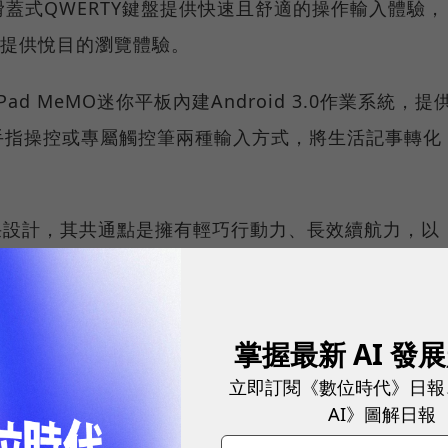
觸控與滑蓋式QWERTY鍵盤提供快速且舒適的操作輸入體驗，
且能提供悅目的瀏覽體驗。
ad MeMO迷你平板內建Android 3.0作業系統，提
手指操控或專屬觸控筆兩種輸入方式，將生活記事轉化
的精采設計，其共通點是擁有輕巧行動力、長效續航力，以
18P高畫質影音播放與HDMI輸出，可搖身一變成為
掌握最新 AI 發
i Xtion全球唯一電腦專用體感遙控多媒體中心
立即訂閱《數位時代》日報
AI》圖解日報
技術，而華碩更率先結合體感遙控與無線多媒體傳輸技