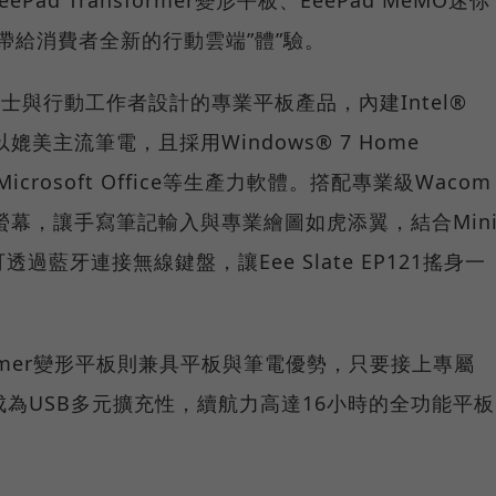
平板，帶給消費者全新的行動雲端”體”驗。
為商務人士與行動工作者設計的專業平板產品，內建Intel®
以媲美主流筆電，且採用Windows® 7 Home
crosoft Office等生產力軟體。撘配專業級Wacom
背光螢幕，讓手寫筆記輸入與專業繪圖如虎添翼，結合Min
透過藍牙連接無線鍵盤，讓Eee Slate EP121搖身一
ansformer變形平板則兼具平板與筆電優勢，只要接上專屬
成為USB多元擴充性，續航力高達16小時的全功能平板