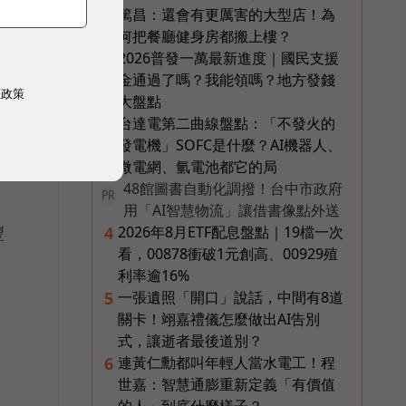
篤昌：還會有更厲害的大型店！為
何把餐廳健身房都搬上樓？
2026普發一萬最新進度｜國民支援
2
金通過了嗎？我能領嗎？地方發錢
廳
權政策
大盤點
台達電第二曲線盤點：「不發火的
3
發電機」SOFC是什麼？AI機器人、
微電網、氫電池都它的局
48館圖書自動化調撥！台中市政府
PR
用「AI智慧物流」讓借書像點外送
豐
2026年8月ETF配息盤點｜19檔一次
4
看，00878衝破1元創高、00929殖
利率逾16%
一張遺照「開口」說話，中間有8道
5
關卡！翊嘉禮儀怎麼做出AI告別
式，讓逝者最後道別？
連黃仁勳都叫年輕人當水電工！程
6
世嘉：智慧通膨重新定義「有價值
的人」到底什麼樣子？