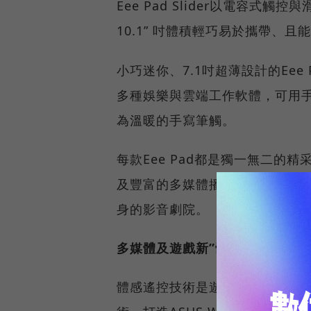
Eee Pad Slider以電容式
10.1” 吋體積輕巧易於攜帶、
小巧迷你、7.1吋超薄設計的Eee P
多種娛樂與雲端工作軟體，可用
為溫暖的手寫筆觸。
每款Eee Pad都是獨一無二
及豐富的多媒體播放能力，支援10
身的影音劇院。
多媒體及遊戲新”體”驗 華碩Wav
體感遙控技術是遊戲領域最夯的