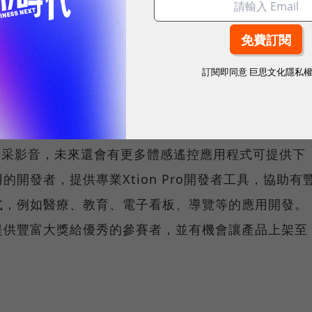
on—全球唯一的個人電腦專用體感遙控多媒體中心。
VI無線多媒體傳輸裝置以及Xtion體感遙控器，並採用
(WHDI)，可以將房間裡的電腦影音內容與遊戲畫面傳輸到客
訂閱即同意
巨思文化隱私
遙控操作，讓過程更輕鬆、更有樂趣。
用者介面提供直覺的操作方式，使用者也可用手勢遙控播放
上的精采影音，未來還會有更多體感遙控應用程式可提供下
開發者，提供專業Xtion Pro開發者工具，協助有
式，例如醫療、教育、電子看板、導覽等的應用開發。
提供豐富大獎給優秀的參賽者，並有機會讓產品上架至