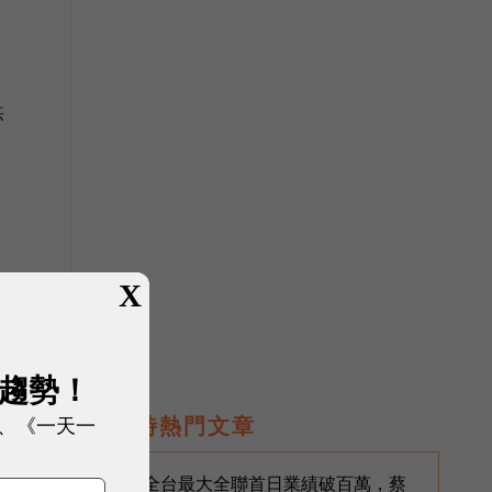
供
隨
X
展趨勢！
、《一天一
即時熱門文章
全台最大全聯首日業績破百萬，蔡
1