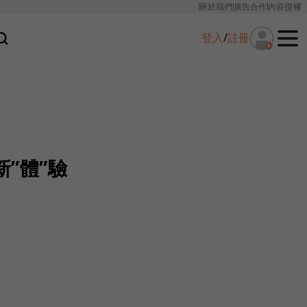
關於我們
廣告合作
內容授權
登入
/
註冊
新”體”驗