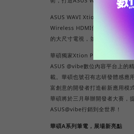
術，打造ASUS WAVI Xti
ASUS WAVI Xtion包含WA
Wireless HDMI傳輸技術
的大尺寸電視，並且以體感手勢
華碩獨家Xtion Portal使
ASUS @vibe數位內容平台
載。華碩也號召有志研發體感應用的
富創意的開發者打造嶄新應用模
華碩將於三月舉辦開發者大賽，
ASUS@vibe行銷到全世界！
華碩A系列筆電，展場新亮點