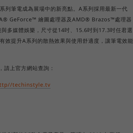
A系列筆電成為展場中的新亮點。A系列採用最新一代
IA® GeForce™ 繪圖處理器及AMD® Brazos™處理器
多媒體娛樂，尺寸從14吋、15.6吋到17.3吋任君選
術能有效提升A系列的散熱效果與使用舒適度，讓筆電效
消息，請上官方網站查詢：
ttp//techinstyle.tv