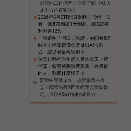
更好的工作流程！立即了解《AI 人
才全方位實戰課》
2026年8月ETF配息盤點｜19檔一次
4
看，00878衝破1元創高、00929殖
利率逾16%
一張遺照「開口」說話，中間有8道
5
關卡！翊嘉禮儀怎麼做出AI告別
式，讓逝者最後道別？
連黃仁勳都叫年輕人當水電工！程
6
世嘉：智慧通膨重新定義「有價值
的人」到底什麼樣子？
變動中迎戰未知，改變值得被看
PR
見！國際品牌X百大經理人雙重肯
定，展現AI時代關鍵成長力