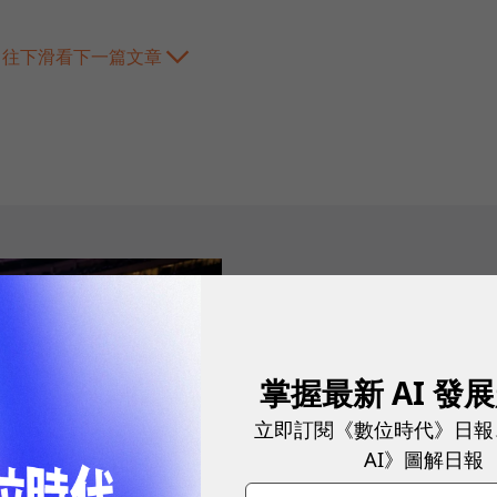
往下滑看下一篇文章
2026.08.03
|
3C生活
告別「極速迷思」！
密：什麼才是 5
掌握最新 AI 發
真正好用的網路服務，不是測速
立即訂閱《數位時代》日報
演唱會時，網路連線依然穩定、
AI》圖解日報