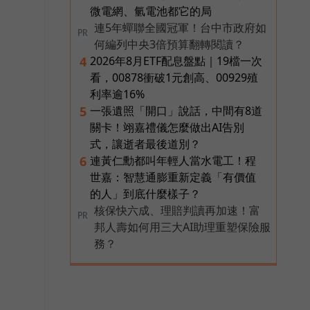
微電網、氫電池都它的局
連5年蟬聯全國冠軍！台中市政府如
PR
何編列中央3倍預算翻轉閱讀？
2026年8月ETF配息盤點｜19檔一次
4
看，00878衝破1元創高、00929殖
利率逾16%
一張遺照「開口」說話，中間有8道
5
關卡！翊嘉禮儀怎麼做出AI告別
式，讓逝者最後道別？
連黃仁勳都叫年輕人當水電工！程
6
世嘉：智慧通膨重新定義「有價值
的人」到底什麼樣子？
核保快六成、理賠判讀再加速！富
PR
邦人壽如何用三大AI助理重塑保險服
務？