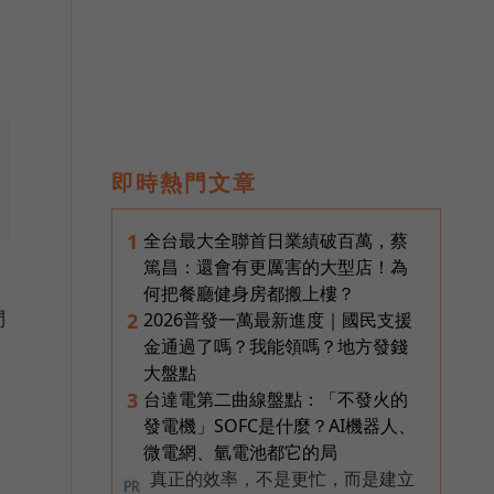
即時熱門文章
全台最大全聯首日業績破百萬，蔡
1
篤昌：還會有更厲害的大型店！為
何把餐廳健身房都搬上樓？
們
2026普發一萬最新進度｜國民支援
2
金通過了嗎？我能領嗎？地方發錢
大盤點
台達電第二曲線盤點：「不發火的
3
發電機」SOFC是什麼？AI機器人、
微電網、氫電池都它的局
真正的效率，不是更忙，而是建立
PR