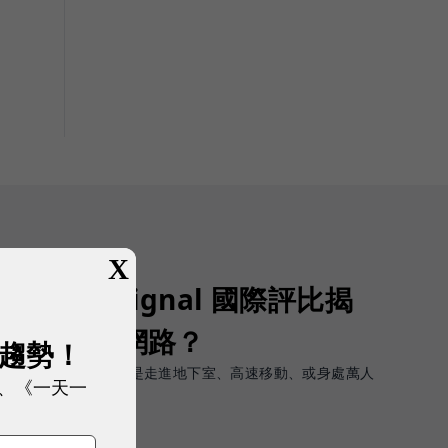
X
Opensignal 國際評比揭
G 時代的好網路？
展趨勢！
軟體上的瞬間峰值，而是走進地下室、高速移動、或身處萬人
、《一天一
順暢且不中斷。