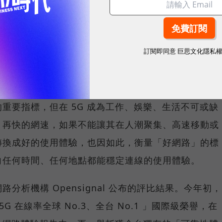
sponsored by
台灣大哥大
訂閱即同意
巨思文化隱私
重要指標，但在 5G 成為工作、娛樂、生活不可或缺
，再快的網速，如果不能讓其在人潮聚集、高速移動或
轉換成好的使用體驗，也因如此，衡量「好網路」的標
向任何時間、任何地點都能穩定連線的使用體驗。
分析機構 Opensignal 公布的評比結果。今年初，
G 在線率全球 No.3、全台 No.1 」國際級榮譽，在