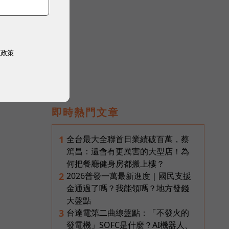
權政策
即時熱門文章
全台最大全聯首日業績破百萬，蔡
1
篤昌：還會有更厲害的大型店！為
何把餐廳健身房都搬上樓？
2026普發一萬最新進度｜國民支援
2
金通過了嗎？我能領嗎？地方發錢
大盤點
台達電第二曲線盤點：「不發火的
3
發電機」SOFC是什麼？AI機器人、