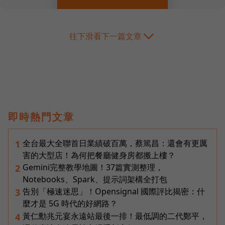
往下滑看下一篇文章
即時熱門文章
全台最大全聯首日業績破百萬，蔡篤昌：還會有更厲
1
害的大型店！為何把餐廳健身房都搬上樓？
Gemini完整教學地圖！37篇實測整理，
2
Notebooks、Spark、提示詞架構全打包
告別「極速迷思」！Opensignal 國際評比揭密：什
3
麼才是 5G 時代的好網路？
黃仁勳兆元宴永遠站最後一排！最低調的二代鄭平，
4