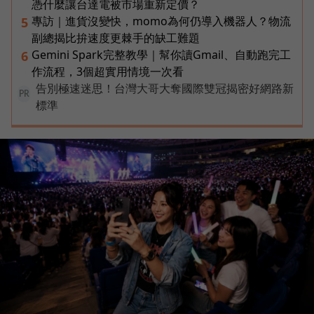
憑什麼讓台達電被市場重新定價？
專訪｜進貨沒變快，momo為何仍導入機器人？物流
5
副總揭比拚速度更棘手的缺工難題
Gemini Spark完整教學｜幫你讀Gmail、自動跑完工
6
作流程，3個超實用情境一次看
告別極速迷思！台灣大哥大奪國際雙冠揭密好網路新
PR
標準