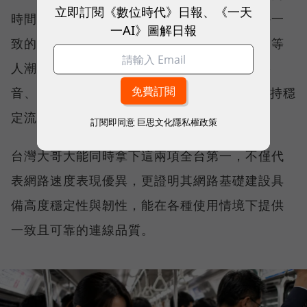
立即訂閱《數位時代》日報、《一天
時間、不同地點、不同網路負載下，都能維持一
一AI》圖解日報
致的網路服務品質。無論是在跨年晚會、球賽等
人潮密集場域，或是在高速移動時觀看串流影
音、傳送 LINE 訊息、分享社群動態，確保維持穩
定流暢，不因環境改變而明顯降速。
訂閱即同意
巨思文化隱私權政策
台灣大哥大能同時拿下這兩項全台第一，不僅代
表網路速度表現優異，更證明其網路基礎建設具
備高度穩定性與韌性，能在各種使用情境下提供
一致且可靠的連線品質。