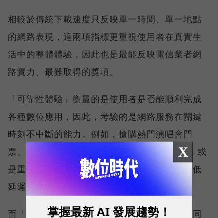
相較於傳統下載速度只反映單一時間、單一地點
的網路表現，這兩項指標更重視使用者在真實生
活中的整體體驗，因此也是最能反映電信業者網
路實力、最難取得的獎項。
「可靠性體驗」衡量的是使用者是否能順利完成
各種數位應用，因此，考驗的是網路服務在關鍵
時刻不中斷的能力。例如，搶購熱門演唱會門
X
票、秒殺限量商品、超商結帳掃描 QR Code，或
是重要的線上會議，都需要網路能即時回應、低
延遲且持續運作。
掌握最新 AI 發展趨勢！
而「品質一致性」則是衡量電信業者可否在不同