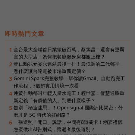
即時熱門文章
全台最大全聯首日業績破百萬，蔡篤昌：還會有更厲
1
害的大型店！為何把餐廳健身房都搬上樓？
黃仁勳兆元宴永遠站最後一排！最低調的二代鄭平，
2
憑什麼讓台達電被市場重新定價？
Gemini Spark完整教學｜幫你讀Gmail、自動跑完工
3
作流程，3個超實用情境一次看
連黃仁勳都叫年輕人當水電工！程世嘉：智慧通膨重
4
新定義「有價值的人」到底什麼樣子？
告別「極速迷思」！Opensignal 國際評比揭密：什
5
麼才是 5G 時代的好網路？
一張遺照「開口」說話，中間有8道關卡！翊嘉禮儀
6
怎麼做出AI告別式，讓逝者最後道別？