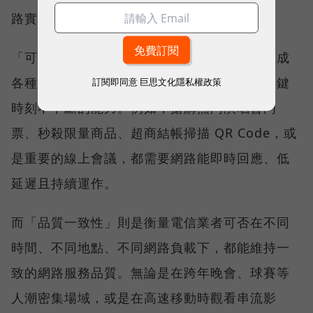
路實力、最難取得的獎項。
「可靠性體驗」衡量的是使用者是否能順利完成
各種數位應用，因此，考驗的是網路服務在關鍵
訂閱即同意
巨思文化隱私權政策
時刻不中斷的能力。例如，搶購熱門演唱會門
票、秒殺限量商品、超商結帳掃描 QR Code，或
是重要的線上會議，都需要網路能即時回應、低
延遲且持續運作。
而「品質一致性」則是衡量電信業者可否在不同
時間、不同地點、不同網路負載下，都能維持一
致的網路服務品質。無論是在跨年晚會、球賽等
人潮密集場域，或是在高速移動時觀看串流影