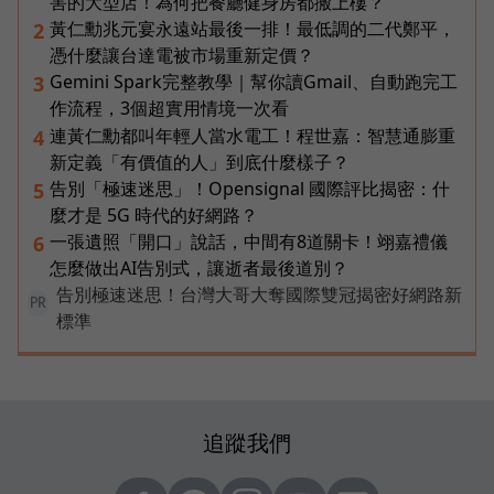
害的大型店！為何把餐廳健身房都搬上樓？
黃仁勳兆元宴永遠站最後一排！最低調的二代鄭平，
2
憑什麼讓台達電被市場重新定價？
Gemini Spark完整教學｜幫你讀Gmail、自動跑完工
3
作流程，3個超實用情境一次看
連黃仁勳都叫年輕人當水電工！程世嘉：智慧通膨重
4
新定義「有價值的人」到底什麼樣子？
告別「極速迷思」！Opensignal 國際評比揭密：什
5
麼才是 5G 時代的好網路？
一張遺照「開口」說話，中間有8道關卡！翊嘉禮儀
6
怎麼做出AI告別式，讓逝者最後道別？
告別極速迷思！台灣大哥大奪國際雙冠揭密好網路新
PR
標準
追蹤我們