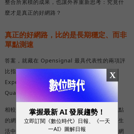
整合所累積的成果，也讓外界重新思考：究竟什
麼才是真正的好網路？
真正的好網路，比的是長期穩定、而非
單點測速
答案，就藏在 Opensignal 最具代表性的兩項評
比指標──可靠性體驗（Reliability
X
Experience）與品質一致性（Consistent
Quality）。
相較於傳統下載速度只反映單一時間、單一地點
掌握最新 AI 發展趨勢！
的網路表現，這兩項指標更重視使用者在真實生
立即訂閱《數位時代》日報、《一天
一AI》圖解日報
活中的整體體驗，因此也是最能反映電信業者網