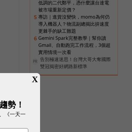
低調的二代鄭平，憑什麼讓台達電
被市場重新定價？
專訪｜進貨沒變快，momo為何仍
5
導入機器人？物流副總揭比拚速度
需
更棘手的缺工難題
Gemini Spark完整教學｜幫你讀
6
Gmail、自動跑完工作流程，3個超
實用情境一次看
告別極速迷思！台灣大哥大奪國際
PR
雙冠揭密好網路新標準
X
展趨勢！
、《一天一