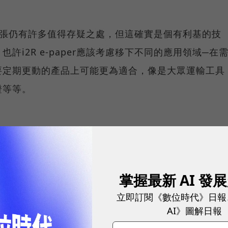
代傳統紙張仍有許多值得存疑之處，但這確實是個有利基的技
許i2R e-paper應該考慮移下不同的應用領域─在
要定期更動的產品上可能更為適合，像是大眾運輸工具
證等等。
掌握最新 AI 發
立即訂閱《數位時代》日報
AI》圖解日報
網站內容未經允許，不得轉載。