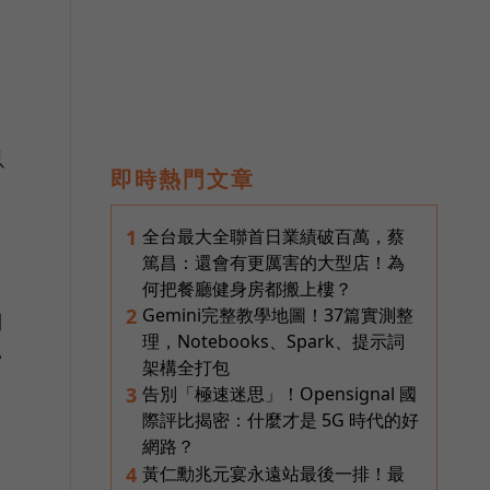
以
即時熱門文章
全台最大全聯首日業績破百萬，蔡
1
篤昌：還會有更厲害的大型店！為
何把餐廳健身房都搬上樓？
Gemini完整教學地圖！37篇實測整
2
問
理，Notebooks、Spark、提示詞
當
架構全打包
告別「極速迷思」！Opensignal 國
3
際評比揭密：什麼才是 5G 時代的好
網路？
黃仁勳兆元宴永遠站最後一排！最
4