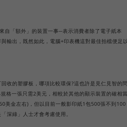
題，同樣來自「額外」的裝置一事─表示消費者除了電子紙本
存與輸出，既然如此，電腦+印表機這對最佳拍檔便足
不可回收的塑膠板，哪項比較環保?這也許是見仁見智的
r的A4規格一張只需2美元，相較於其他的顯示裝置的確相
0美金左右)，但以目前一般影印紙1包500張不到100
是「深綠」人士才會考慮使用。