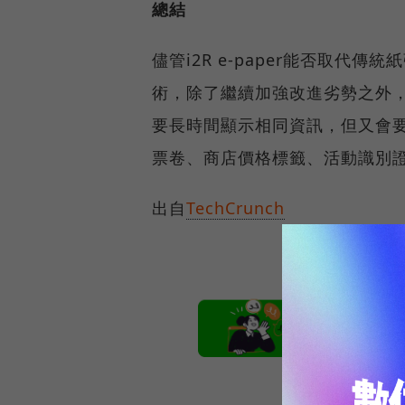
總結
儘管i2R e-paper能否取
術，除了繼續加強改進劣勢之外，也
要長時間顯示相同資訊，但又會
票卷、商店價格標籤、活動識別
出自
TechCrunch
本