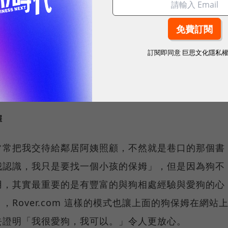
，創業也是一樣，因為網路這項工具的盛行，所以讓很
訂閱即同意
巨思文化隱私
問題的舊方法」或是「發明新問題的解決模式」，但是
與需求，是一個很快就會改變的問題需求，這個創業的
個問題可以算是很長期的人類需求，並且永不改變。
擇
常常把我交待給鄰居阿姨照顧，不然就是巷口的那個書
我認識，我只是要找一個小孩的保姆」，但是因為狗不
用，其實最重要的是有豐富的與狗相處經驗與愛狗的心
Rover.com 這樣的模式也讓上面的狗保姆在網站
去證明「我很愛狗，我可以。」令人更放心。