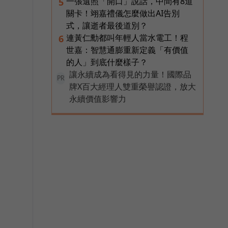
一張遺照「開口」說話，中間有8道
5
關卡！翊嘉禮儀怎麼做出AI告別
式，讓逝者最後道別？
連黃仁勳都叫年輕人當水電工！程
6
世嘉：智慧通膨重新定義「有價值
的人」到底什麼樣子？
讓永續成為看得見的力量！國際品
PR
牌X百大經理人雙重榮譽認證，放大
永續價值影響力