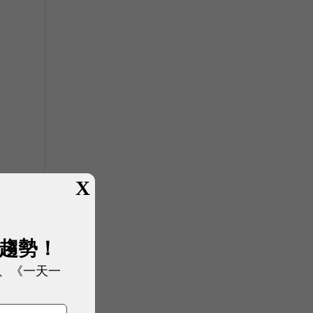
X
展趨勢！
、《一天一