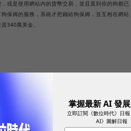
費，或是使用網站內的貨幣交易，並且直到你的狗都已
了狗保姆的服務，系統才把錢給狗保姆，並互相在網站
資340萬美金。
掌握最新 AI 發
立即訂閱《數位時代》日報
球永續指標企業認證☀️100 MVP等你角逐雙獎榮譽
AI》圖解日報