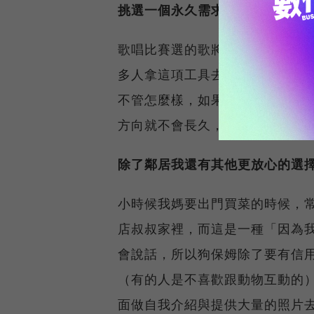
挑選一個永久需求的市場
歌唱比賽選的歌將決定你的命運
多人拿這項工具去「更新解決舊
不管怎麼樣，如果你的這個問題
方向就不會長久，而狗狗保姆這
除了鄰居我還有其他更放心的選
小時候我媽要出門買菜的時候，
店叔叔家裡，而這是一種「因為
會說話，所以狗保姆除了要有信
（有的人是不喜歡跟動物互動的），
面做自我介紹與提供大量的照片