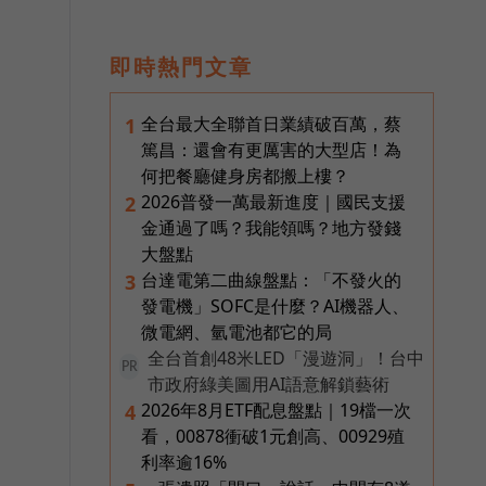
即時熱門文章
全台最大全聯首日業績破百萬，蔡
1
篤昌：還會有更厲害的大型店！為
何把餐廳健身房都搬上樓？
2026普發一萬最新進度｜國民支援
2
金通過了嗎？我能領嗎？地方發錢
大盤點
台達電第二曲線盤點：「不發火的
3
發電機」SOFC是什麼？AI機器人、
微電網、氫電池都它的局
全台首創48米LED「漫遊洞」！台中
PR
市政府綠美圖用AI語意解鎖藝術
2026年8月ETF配息盤點｜19檔一次
4
看，00878衝破1元創高、00929殖
利率逾16%