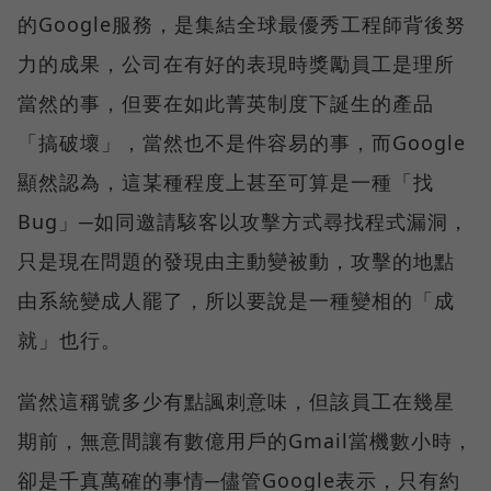
的Google服務，是集結全球最優秀工程師背後努
力的成果，公司在有好的表現時獎勵員工是理所
當然的事，但要在如此菁英制度下誕生的產品
「搞破壞」，當然也不是件容易的事，而Google
顯然認為，這某種程度上甚至可算是一種「找
Bug」─如同邀請駭客以攻擊方式尋找程式漏洞，
只是現在問題的發現由主動變被動，攻擊的地點
由系統變成人罷了，所以要說是一種變相的「成
就」也行。
當然這稱號多少有點諷刺意味，但該員工在幾星
期前，無意間讓有數億用戶的Gmail當機數小時，
卻是千真萬確的事情─儘管Google表示，只有約