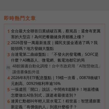
即時熱門文章
全台最大全聯首日業績破百萬，蔡篤昌：還會有更厲
1
害的大型店！為何把餐廳健身房都搬上樓？
2026普發一萬最新進度｜國民支援金通過了嗎？我
2
能領嗎？地方發錢大盤點
台達電第二曲線盤點：「不發火的發電機」SOFC是
3
什麼？AI機器人、微電網、氫電池都它的局
48館圖書自動化調撥！台中市政府用「AI智慧物流」
PR
讓借書像點外送
2026年8月ETF配息盤點｜19檔一次看，00878衝破1
4
元創高、00929殖利率逾16%
一張遺照「開口」說話，中間有8道關卡！翊嘉禮儀
5
怎麼做出AI告別式，讓逝者最後道別？
連黃仁勳都叫年輕人當水電工！程世嘉：智慧通膨重
6
新定義「有價值的人」到底什麼樣子？