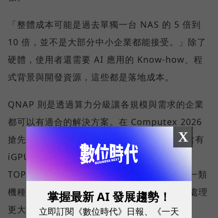
「整體成本可能是過去單獨一台 NAS 的 5 倍到
10 倍，並不是大部分中小企業都能接受。」除了
硬體，使用者還需要 AI 應用的 Know-how、程
式背景與開發資源，這些都是落地成本。
QNAP 則是透過算力分級讓各規模與需求的企業
都可以有適合的解決方案。在 Computex 2026
X
搶先亮相的 QNAP AI NAS 中，一類是採用含有
iGPU 與專屬 NPU 的處理器平台，以一百多
TOPS 的範圍，可順暢使用 AI 應用程式；另一類
機種則可安裝 1 張或 2 張 NVIDIA 顯示卡，處理
掌握最新 AI 發展趨勢！
更大的運算量。
立即訂閱《數位時代》日報、《一天