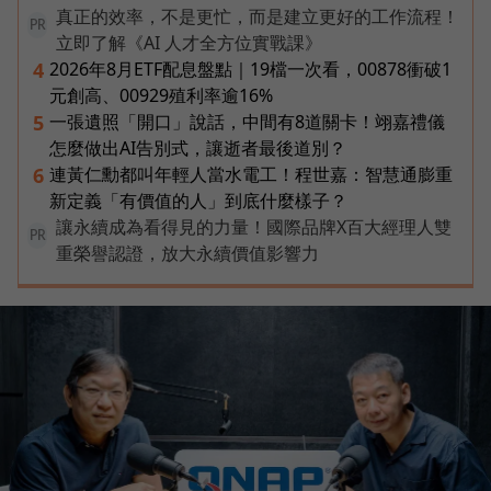
真正的效率，不是更忙，而是建立更好的工作流程！
PR
立即了解《AI 人才全方位實戰課》
2026年8月ETF配息盤點｜19檔一次看，00878衝破1
4
元創高、00929殖利率逾16%
一張遺照「開口」說話，中間有8道關卡！翊嘉禮儀
5
怎麼做出AI告別式，讓逝者最後道別？
連黃仁勳都叫年輕人當水電工！程世嘉：智慧通膨重
6
新定義「有價值的人」到底什麼樣子？
讓永續成為看得見的力量！國際品牌X百大經理人雙
PR
重榮譽認證，放大永續價值影響力