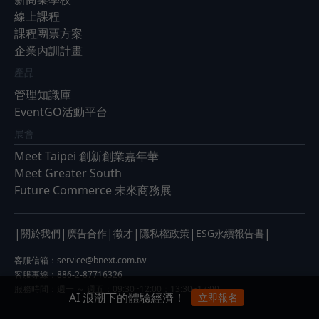
線上課程
課程團票方案
企業內訓計畫
產品
管理知識庫
EventGO活動平台
展會
Meet Taipei 創新創業嘉年華
Meet Greater South
Future Commerce 未來商務展
|
|
|
|
|
|
關於我們
廣告合作
徵才
隱私權政策
ESG永續報告書
客服信箱：
service@bnext.com.tw
客服專線：886-2-87716326
服務時間：週一 ～ 週五：09:30~12:00；13:30~17:00
AI 浪潮下的體驗經濟！
立即報名