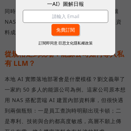
一AI》圖解日報
同時 QNAP 也在軟體端也持續開發，目標是讓
NAS 裡的資料更有效率地被 AI 工具調用，讓資
料成為有價值的知識。
訂閱即同意
巨思文化隱私權政策
從規格走到現場：能源公司如何導入私
有 LLM？
本地 AI 實際落地部署會是什麼模樣？劉文義舉了
一家約 50 多人的能源公司為例。這家公司原本想
用 NAS 搭配雲端 AI 建置內部資料庫，但很快遇
到兩個瓶頸：一是員工查詢時明顯出現卡頓；二
是專利、技術與合約都高度敏感，高層不願上傳